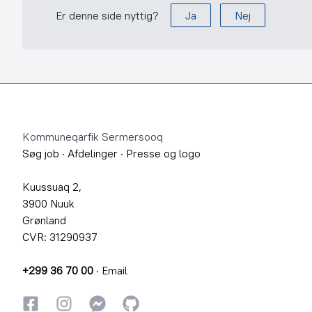
Er denne side nyttig?
Ja
Nej
Footer
Kommuneqarfik Sermersooq
Søg job
·
Afdelinger
·
Presse og logo
Kuussuaq 2,
3900 Nuuk
Grønland
CVR: 31290937
+299 36 70 00
·
Email
Facebook
Instagram
Instagram
GitHub