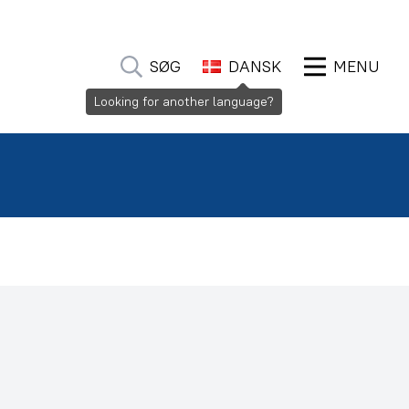
SØG
DANSK
MENU
Looking for another language?