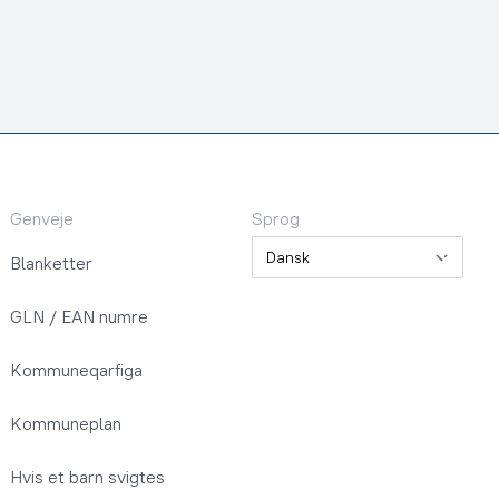
Genveje
Sprog
Sprog
Blanketter
GLN / EAN numre
Kommuneqarfiga
Kommuneplan
Hvis et barn svigtes