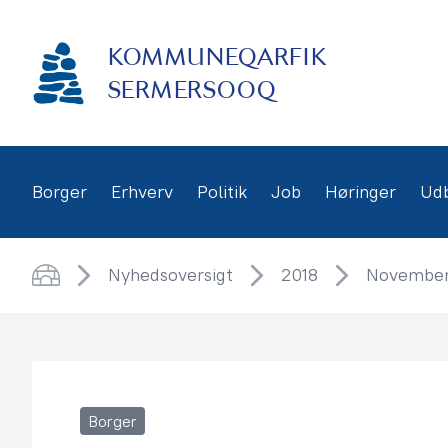
Gå
frem
KOMMUNEQARFIK
til
indhold
SERMERSOOQ
Borger
Erhverv
Politik
Job
Høringer
Ud
Nyhedsoversigt
2018
Novembe
Hjem
Borger