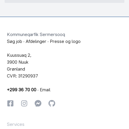
Footer
Kommuneqarfik Sermersooq
Søg job
·
Afdelinger
·
Presse og logo
Kuussuaq 2,
3900 Nuuk
Grønland
CVR: 31290937
+299 36 70 00
·
Email
Facebook
Instagram
Instagram
GitHub
Services