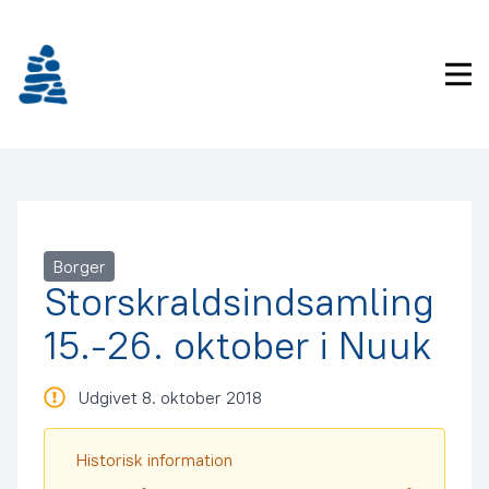
Gå
frem
til
Pri
indhold
Borger
Storskraldsindsamling
15.-26. oktober i Nuuk
Udgivet 8. oktober 2018
Historisk information