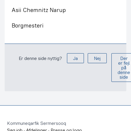
Asii Chemnitz Narup
Borgmesteri
Er denne side nyttig?
Ja
Nej
Der
er fejl
på
denne
side
Footer
Kommuneqarfik Sermersooq
Søg job
·
Afdelinger
·
Presse og logo