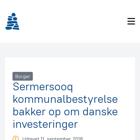
Gå
frem
til
Pri
indhold
Borger
Sermersooq
kommunalbestyrelse
bakker op om danske
investeringer
Udgivet 11. september 2018