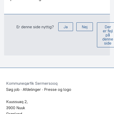
Er denne side nyttig?
Ja
Nej
Der
er fejl
på
denne
side
Footer
Kommuneqarfik Sermersooq
Søg job
·
Afdelinger
·
Presse og logo
Kuussuaq 2,
3900 Nuuk
Grønland