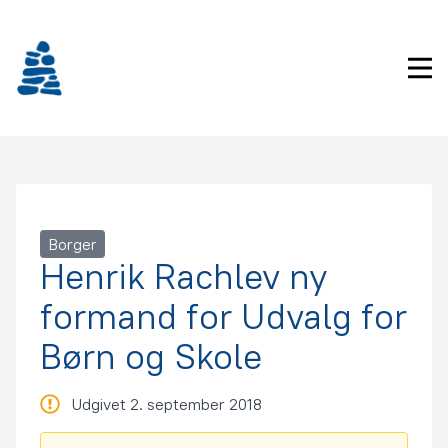
Gå
frem
til
Pri
indhold
Borger
Henrik Rachlev ny
formand for Udvalg for
Børn og Skole
Udgivet 2. september 2018