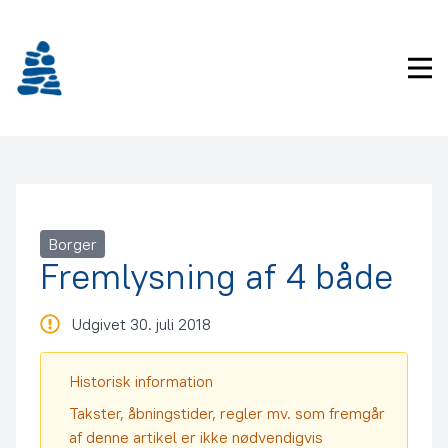
Gå
frem
til
Pri
indhold
Borger
Fremlysning af 4 både
Udgivet 30. juli 2018
Historisk information
Takster, åbningstider, regler mv. som fremgår
af denne artikel er ikke nødvendigvis