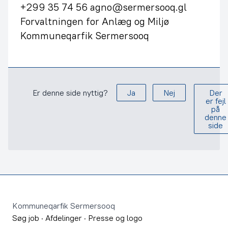
+299 35 74 56 agno@sermersooq.gl
Forvaltningen for Anlæg og Miljø
Kommuneqarfik Sermersooq
Er denne side nyttig?
Ja
Nej
Der
er fejl
på
denne
side
Footer
Kommuneqarfik Sermersooq
Søg job
·
Afdelinger
·
Presse og logo