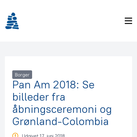
Gå
frem
til
Pri
indhold
Borger
Pan Am 2018: Se
billeder fra
åbningsceremoni og
Grønland-Colombia
Udgivet 17. juni 2018