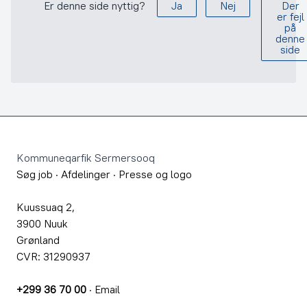
Er denne side nyttig?
Ja
Nej
Der
er fejl
på
denne
side
Footer
Kommuneqarfik Sermersooq
Søg job
·
Afdelinger
·
Presse og logo
Kuussuaq 2,
3900 Nuuk
Grønland
CVR: 31290937
+299 36 70 00
·
Email