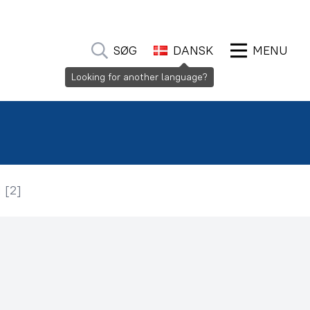
SØG
DANSK
MENU
Looking for another language?
d [2]