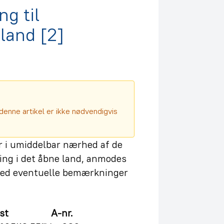
g til
 land [2]
denne artikel er ikke nødvendigvis
er i umiddelbar nærhed af de
ng i det åbne land, anmodes
d eventuelle bemærkninger
st A-nr.