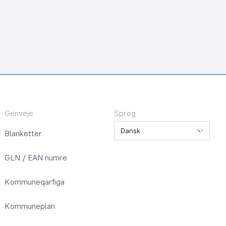
Genveje
Sprog
Sprog
Blanketter
GLN / EAN numre
Kommuneqarfiga
Kommuneplan