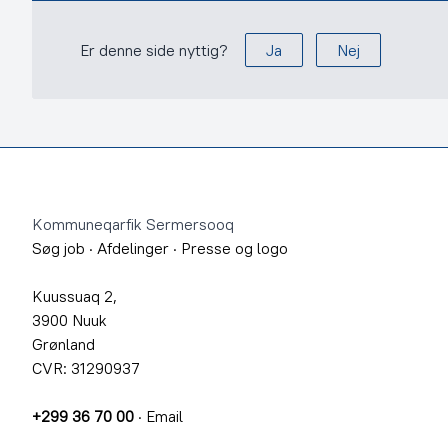
Er denne side nyttig?
Ja
Nej
Footer
Kommuneqarfik Sermersooq
Søg job
·
Afdelinger
·
Presse og logo
Kuussuaq 2,
3900 Nuuk
Grønland
CVR: 31290937
+299 36 70 00
·
Email