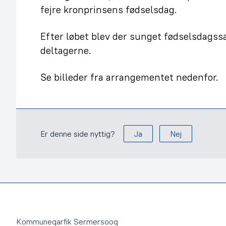
fejre kronprinsens fødselsdag.
Efter løbet blev der sunget fødselsdagss
deltagerne.
Se billeder fra arrangementet nedenfor.
Er denne side nyttig?
Ja
Nej
Footer
Kommuneqarfik Sermersooq