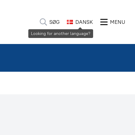
SØG
DANSK
MENU
Looking for another language?