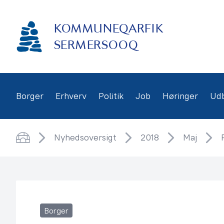
Gå
frem
KOMMUNEQARFIK
til
indhold
SERMERSOOQ
Borger
Erhverv
Politik
Job
Høringer
Ud
Nyhedsoversigt
2018
Maj
Hjem
Borger