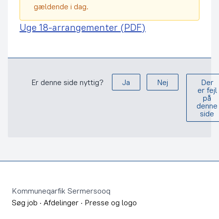
gældende i dag.
Uge 18-arrangementer (PDF)
Er denne side nyttig?
Ja
Nej
Der
er fejl
på
denne
side
Footer
Kommuneqarfik Sermersooq
Søg job
·
Afdelinger
·
Presse og logo