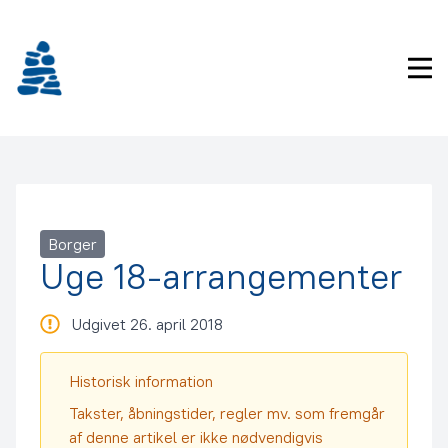
Gå
frem
til
Pri
indhold
Borger
Uge 18-arrangementer
Udgivet 26. april 2018
Historisk information
Takster, åbningstider, regler mv. som fremgår
af denne artikel er ikke nødvendigvis