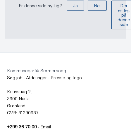
Er denne side nyttig?
Ja
Nej
Der
er fejl
på
denne
side
Footer
Kommuneqarfik Sermersooq
Søg job
·
Afdelinger
·
Presse og logo
Kuussuaq 2,
3900 Nuuk
Grønland
CVR: 31290937
+299 36 70 00
·
Email