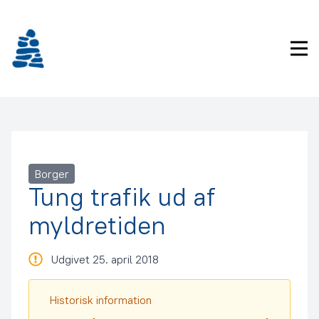
Gå
frem
til
Pri
indhold
Borger
Tung trafik ud af
myldretiden
Udgivet 25. april 2018
Historisk information