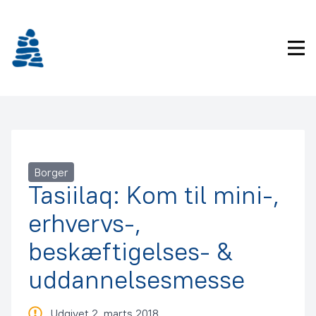
Gå
frem
til
Pri
indhold
Borger
Tasiilaq: Kom til mini-,
erhvervs-,
beskæftigelses- &
uddannelsesmesse
Udgivet 2. marts 2018