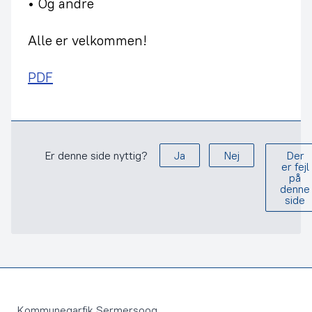
• Og andre
Alle er velkommen!
PDF
Er denne side nyttig?
Ja
Nej
Der
er fejl
på
denne
side
Footer
Kommuneqarfik Sermersooq