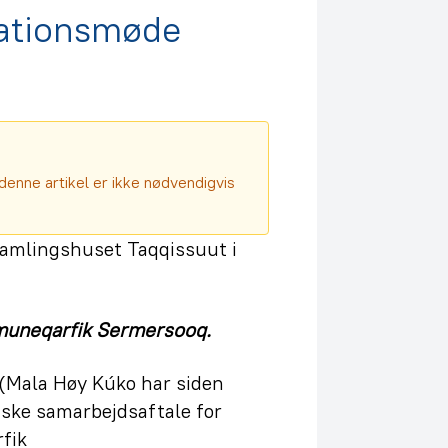
ationsmøde
denne artikel er ikke nødvendigvis
amlingshuset Taqqissuut i
mmuneqarfik Sermersooq.
 (Mala Høy Kúko har siden
iske samarbejdsaftale for
fik