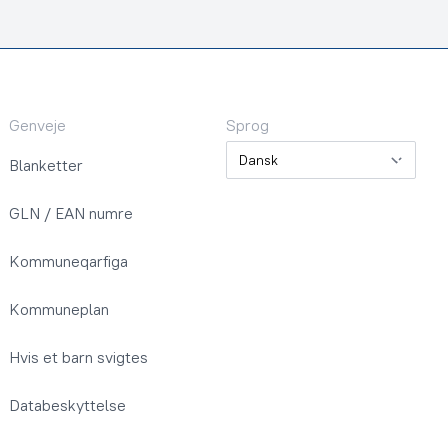
Genveje
Sprog
Sprog
Blanketter
GLN / EAN numre
Kommuneqarfiga
Kommuneplan
Hvis et barn svigtes
Databeskyttelse