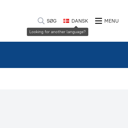
SØG
DANSK
MENU
Looking for another language?