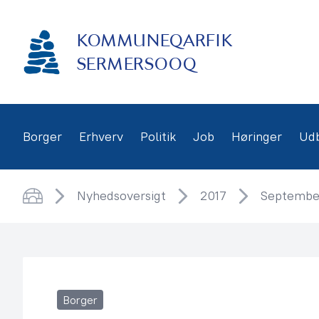
Gå
frem
KOMMUNEQARFIK
til
indhold
SERMERSOOQ
Borger
Erhverv
Politik
Job
Høringer
Ud
Nyhedsoversigt
2017
Septembe
Hjem
Borger