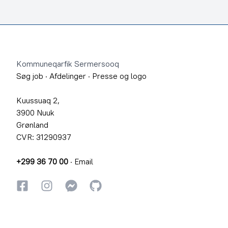
Footer
Kommuneqarfik Sermersooq
Søg job
·
Afdelinger
·
Presse og logo
Kuussuaq 2,
3900 Nuuk
Grønland
CVR: 31290937
+299 36 70 00
·
Email
Facebook
Instagram
Instagram
GitHub