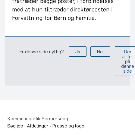
fratræder begge poster, i forbindelses
med at hun tiltræder direktørposten i
Forvaltning for Børn og Familie.
Er denne side nyttig?
Ja
Nej
Der
er fejl
på
denne
side
Footer
Kommuneqarfik Sermersooq
Søg job
·
Afdelinger
·
Presse og logo