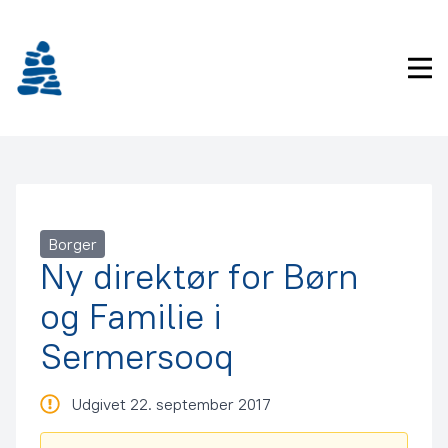
Gå
frem
til
Pri
indhold
Borger
Ny direktør for Børn
og Familie i
Sermersooq
Udgivet 22. september 2017