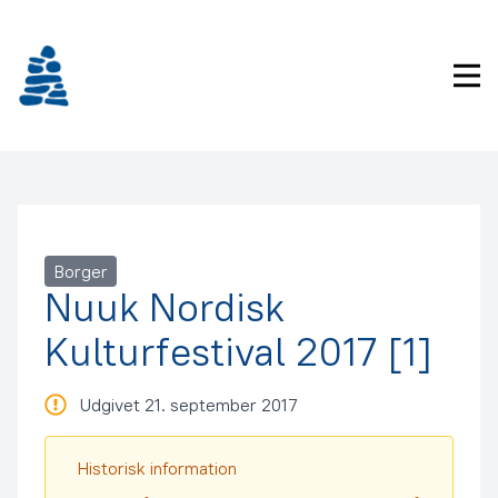
Gå
frem
til
Pri
indhold
Borger
Nuuk Nordisk
Kulturfestival 2017 [1]
Udgivet 21. september 2017
Historisk information