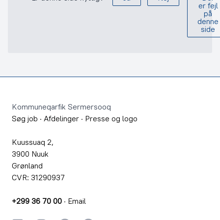
er fejl
på
denne
side
Footer
Kommuneqarfik Sermersooq
Søg job
·
Afdelinger
·
Presse og logo
Kuussuaq 2,
3900 Nuuk
Grønland
CVR: 31290937
+299 36 70 00
·
Email