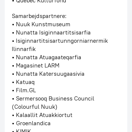
• Quebec Kulturfond
Samarbejdspartnere:
• Nuuk Kunstmuseum
• Nunatta Isiginnaartitsisarfia
• Isiginnartitsisartunngorniarnermik
Ilinnarfik
• Nunatta Atuagaateqarfia
• Magasinet LARM
• Nunatta Katersuugaasivia
• Katuaq
• Film.GL
• Sermersooq Business Council
(Colourful Nuuk)
• Kalaallit Atuakkiortut
• Groenlandica
• KIMIK