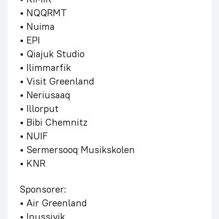
• NQQRMT
• Nuima
• EPI
• Qiajuk Studio
• Ilimmarfik
• Visit Greenland
• Neriusaaq
• Illorput
• Bibi Chemnitz
• NUIF
• Sermersooq Musikskolen
• KNR
Sponsorer:
• Air Greenland
• Inussivik