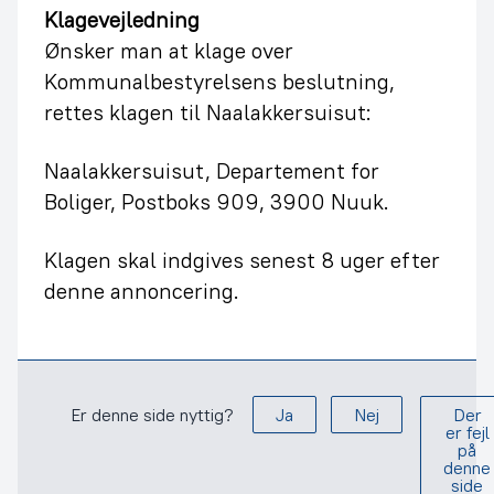
Klagevejledning
Ønsker man at klage over
Kommunalbestyrelsens beslutning,
rettes klagen til Naalakkersuisut:
Naalakkersuisut, Departement for
Boliger, Postboks 909, 3900 Nuuk.
Klagen skal indgives senest 8 uger efter
denne annoncering.
Er denne side nyttig?
Ja
Nej
Der
er fejl
på
denne
side