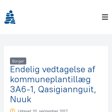
Gå
frem
til
Pri
indhold
Borger
Endelig vedtagelse af
kommuneplantillæg
3A6-1, Qasigiannguit,
Nuuk
Udgivet 20. september 2017