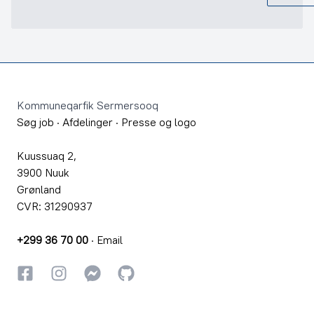
Footer
Kommuneqarfik Sermersooq
Søg job
·
Afdelinger
·
Presse og logo
Kuussuaq 2,
3900 Nuuk
Grønland
CVR: 31290937
+299 36 70 00
·
Email
Facebook
Instagram
Instagram
GitHub