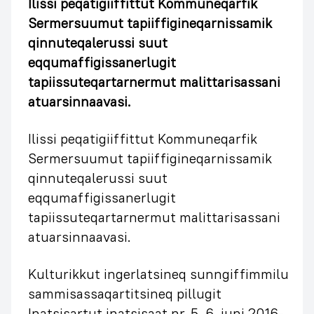
Ilissi peqatigiiffittut Kommuneqarfik
Sermersuumut tapiiffigineqarnissamik
qinnuteqalerussi suut
eqqumaffigissanerlugit
tapiissuteqartarnermut malittarisassani
atuarsinnaavasi.
Ilissi peqatigiiffittut Kommuneqarfik
Sermersuumut tapiiffigineqarnissamik
qinnuteqalerussi suut
eqqumaffigissanerlugit
tapiissuteqartarnermut malittarisassani
atuarsinnaavasi.
Kulturikkut ingerlatsineq sunngiffimmilu
sammisassaqartitsineq pillugit
Inatsisartut inatsisaat nr. 5, 6. juni 2016-