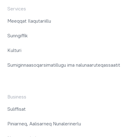
Services
Meeqqat Ilaqutariillu
Sunngiffik
Kulturi
Sumiginnaasoqarsimatillugu ima nalunaaruteqassaatit
Business
Suliffisat
Piniarneq, Aalisarneq Nunalerinerlu