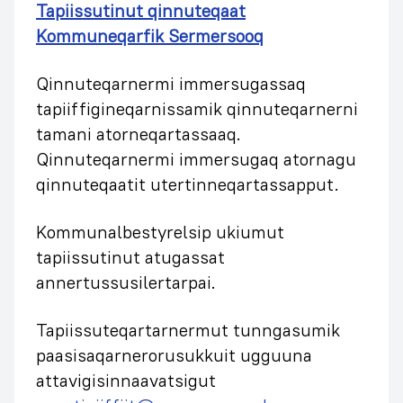
Tapiissutinut qinnuteqaat
Kommuneqarfik Sermersooq
Qinnuteqarnermi immersugassaq
tapiiffigineqarnissamik qinnuteqarnerni
tamani atorneqartassaaq.
Qinnuteqarnermi immersugaq atornagu
qinnuteqaatit utertinneqartassapput.
Kommunalbestyrelsip ukiumut
tapiissutinut atugassat
annertussusilertarpai.
Tapiissuteqartarnermut tunngasumik
paasisaqarnerorusukkuit ugguuna
attavigisinnaavatsigut