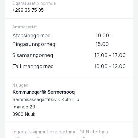
Oqarasuaatip normua
+299 36 75 35
Ammasarfiit
Ataasinngorneq -
10.00 -
Pingasunngorneq
15.00
Sisamanngorneq
12.00 - 17.00
Tallimanngorneq
10.00 - 12.00
Najugaq
Kommuneqarfik Sermersooq
Sammisassaqartitsivik Kulturilu
Imaneq 20
3900 Nuuk
Ingerlatsivimmut pineqartumut GLN atorlugu