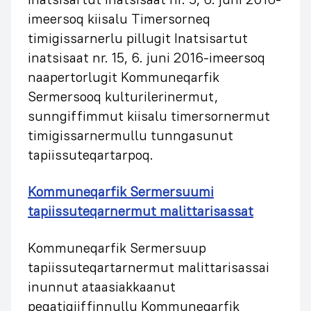
imeersoq kiisalu Timersorneq
timigissarnerlu pillugit Inatsisartut
inatsisaat nr. 15, 6. juni 2016-imeersoq
naapertorlugit Kommuneqarfik
Sermersooq kulturilerinermut,
sunngiffimmut kiisalu timersornermut
timigissarnermullu tunngasunut
tapiissuteqartarpoq.
Kommuneqarfik Sermersuumi
tapiissuteqarnermut malittarisassat
Kommuneqarfik Sermersuup
tapiissuteqartarnermut malittarisassai
inunnut ataasiakkaanut
peqatigiiffinnullu Kommuneqarfik