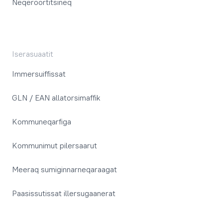
Neqeroortitsineq
Iserasuaatit
Immersuiffissat
GLN / EAN allatorsimaffik
Kommuneqarfiga
Kommunimut pilersaarut
Meeraq sumiginnarneqaraagat
Paasissutissat illersugaanerat