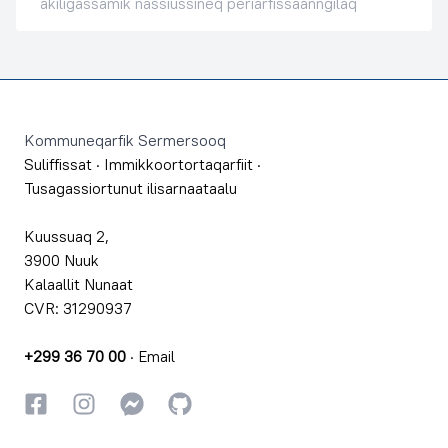
akiligassamik nassiussineq periarfissaanngilaq
Footer
Kommuneqarfik Sermersooq
Suliffissat
·
Immikkoortortaqarfiit
·
Tusagassiortunut ilisarnaataalu
Kuussuaq 2,
3900 Nuuk
Kalaallit Nunaat
CVR: 31290937
+299 36 70 00
·
Email
Facebookki
Instagrammi
Instagrammi
GitHub