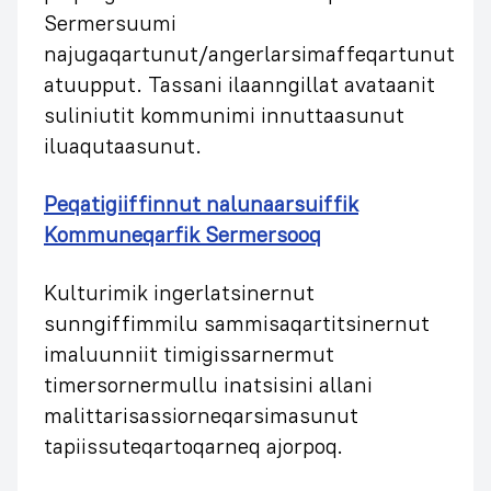
Sermersuumi
najugaqartunut/angerlarsimaffeqartunut
atuupput. Tassani ilaanngillat avataanit
suliniutit kommunimi innuttaasunut
iluaqutaasunut.
Peqatigiiffinnut nalunaarsuiffik
Kommuneqarfik Sermersooq
Kulturimik ingerlatsinernut
sunngiffimmilu sammisaqartitsinernut
imaluunniit timigissarnermut
timersornermullu inatsisini allani
malittarisassiorneqarsimasunut
tapiissuteqartoqarneq ajorpoq.