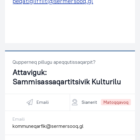
peqatigiiffiit@sermersooq.gl
Qupperneq pillugu apeqqutissaqarpit?
Attaviguk:
Sammisassaqartitsivik Kulturilu
Emaili
Sianerit
Matoqqavoq
Emaili
kommuneqarfik@sermersooq.gl