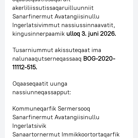
akerliliissutissaqaruilluunniit
Sanarfinermut Avatangiisinullu
Ingerlatsivimmut nassiussinnaavatit,
kingusinnerpaamik
ulloq 3. juni 2026.
Tusarniummut akissuteqaat ima
nalunaaqutserneqassaaq
BOG-2020-
11112-515.
Oqaaseqaatit uunga
nassiunneqassapput:
Kommuneqarfik Sermersooq
Sanarfinermut Avatangiisinullu
Ingerlatsivik
Sanaartornermut Immikkoortortaqarfik