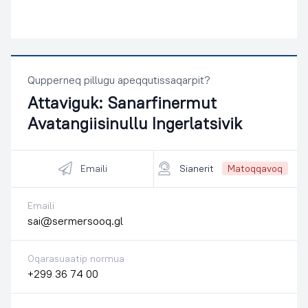
Qupperneq pillugu apeqqutissaqarpit?
Attaviguk:
Sanarfinermut
Avatangiisinullu Ingerlatsivik
Emaili
Sianerit
Matoqqavoq
Emaili
sai@sermersooq.gl
Oqarasuaatip normua
+299 36 74 00