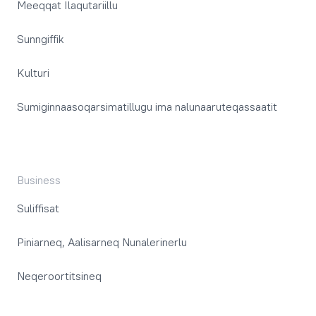
Meeqqat Ilaqutariillu
Sunngiffik
Kulturi
Sumiginnaasoqarsimatillugu ima nalunaaruteqassaatit
Business
Suliffisat
Piniarneq, Aalisarneq Nunalerinerlu
Neqeroortitsineq