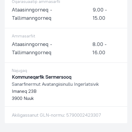
Oqarasuaatip ammasarfii
Ataasinngorneq -
9.00 -
Tallimanngorneq
15.00
Ammasarfiit
Ataasinngorneq -
8.00 -
Tallimanngorneq
16.00
Najugaq
Kommuneqarfik Sermersooq
Sanarfinermut Avatangiisinullu Ingerlatsivik
Imaneq 23B
3900 Nuuk
Akiligassanut GLN-normu: 5790002423307