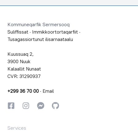
Footer
Kommuneqarfik Sermersooq
Suliffissat
·
Immikkoortortaqarfiit
·
Tusagassiortunut ilisarnaataalu
Kuussuaq 2,
3900 Nuuk
Kalaallit Nunaat
CVR: 31290937
+299 36 70 00
·
Email
Facebookki
Instagrammi
Instagrammi
GitHub
Services