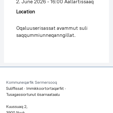
2. June 2026 -
16:00 Aallartissaaq
Location
Oqaluuserisassat avammut suli
saqqummiunneqanngillat.
Footer
Kommuneqarfik Sermersooq
Suliffissat
·
Immikkoortortaqarfiit
·
Tusagassiortunut ilisarnaataalu
Kuussuaq 2,
3900 Nuuk