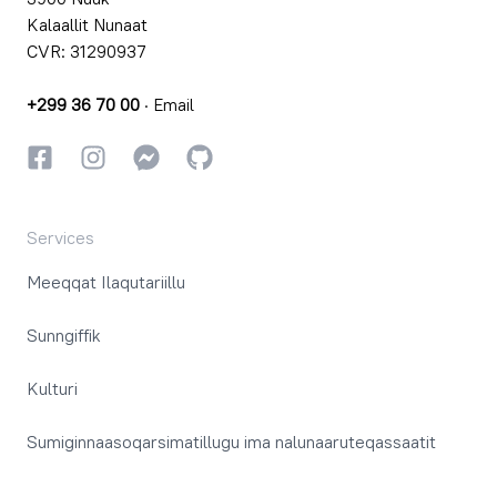
Kalaallit Nunaat
CVR: 31290937
+299 36 70 00
·
Email
Facebookki
Instagrammi
Instagrammi
GitHub
Services
Meeqqat Ilaqutariillu
Sunngiffik
Kulturi
Sumiginnaasoqarsimatillugu ima nalunaaruteqassaatit