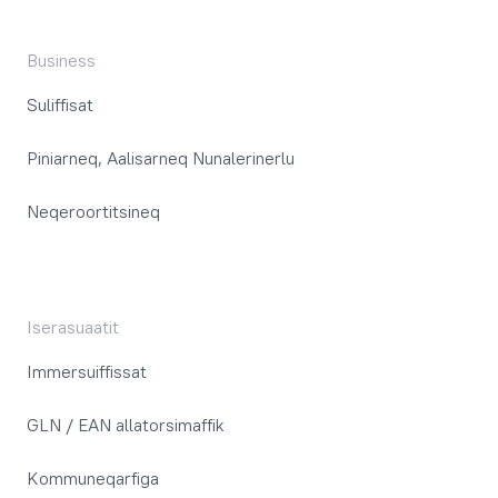
Business
Suliffisat
Piniarneq, Aalisarneq Nunalerinerlu
Neqeroortitsineq
Iserasuaatit
Immersuiffissat
GLN / EAN allatorsimaffik
Kommuneqarfiga