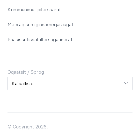
Kommunimut pilersaarut
Meeraq sumiginnarneqaraagat
Paasissutissat illersugaanerat
Oqaatsit / Sprog
Oqaatsit / Sprog
© Copyright 2026.