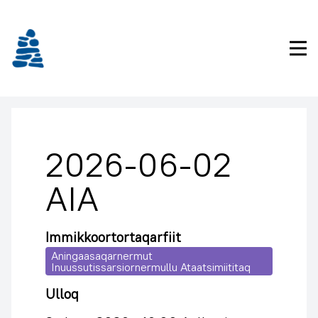
Imarisaanukarit
Pri
2026-06-02
AIA
Immikkoortortaqarfiit
Aningaasaqarnermut
Inuussutissarsiornermullu Ataatsimiititaq
Ulloq