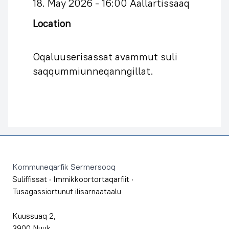
18. May 2026 -
16:00 Aallartissaaq
Location
Oqaluuserisassat avammut suli
saqqummiunneqanngillat.
Footer
Kommuneqarfik Sermersooq
Suliffissat
·
Immikkoortortaqarfiit
·
Tusagassiortunut ilisarnaataalu
Kuussuaq 2,
3900 Nuuk