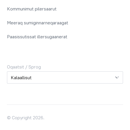
Kommunimut pilersaarut
Meeraq sumiginnarneqaraagat
Paasissutissat illersugaanerat
Oqaatsit / Sprog
Oqaatsit / Sprog
© Copyright 2026.