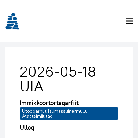
Imarisaanukarit
Pri
2026-05-18
UIA
Immikkoortortaqarfiit
Utoqqarnut Isumassuinermullu
Ataatsimiititaq
Ulloq