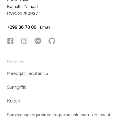
Kalaallit Nunaat
CVR: 31290937
+299 36 70 00
·
Email
Facebookki
Instagrammi
Instagrammi
GitHub
Services
Meeqqat Ilaqutariillu
Sunngiffik
Kulturi
Sumiginnaasoqarsimatillugu ima nalunaaruteqassaatit