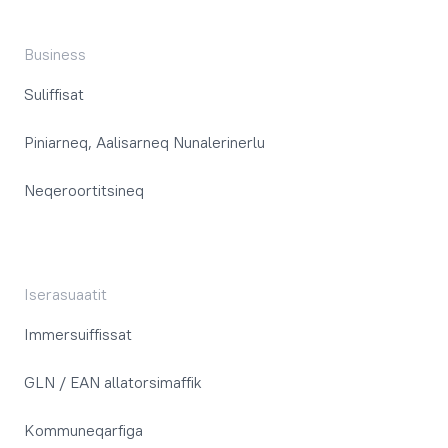
Business
Suliffisat
Piniarneq, Aalisarneq Nunalerinerlu
Neqeroortitsineq
Iserasuaatit
Immersuiffissat
GLN / EAN allatorsimaffik
Kommuneqarfiga