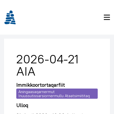
Imarisaanukarit
Pri
2026-04-21
AIA
Immikkoortortaqarfiit
Aningaasaqarnermut
Inuussutissarsiornermullu Ataatsimiititaq
Ulloq