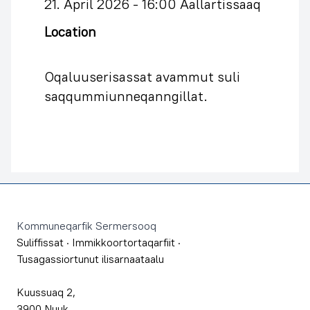
21. April 2026 -
16:00 Aallartissaaq
Location
Oqaluuserisassat avammut suli
saqqummiunneqanngillat.
Footer
Kommuneqarfik Sermersooq
Suliffissat
·
Immikkoortortaqarfiit
·
Tusagassiortunut ilisarnaataalu
Kuussuaq 2,
3900 Nuuk