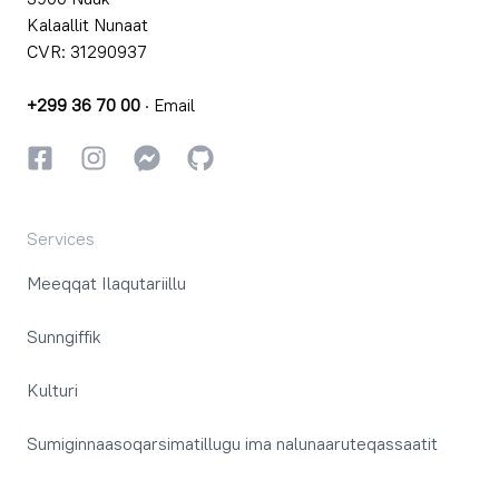
Kalaallit Nunaat
CVR: 31290937
+299 36 70 00
·
Email
Facebookki
Instagrammi
Instagrammi
GitHub
Services
Meeqqat Ilaqutariillu
Sunngiffik
Kulturi
Sumiginnaasoqarsimatillugu ima nalunaaruteqassaatit