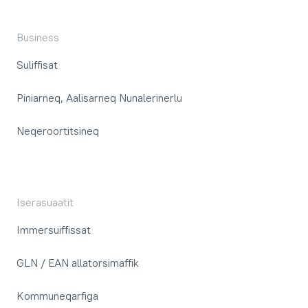
Business
Suliffisat
Piniarneq, Aalisarneq Nunalerinerlu
Neqeroortitsineq
Iserasuaatit
Immersuiffissat
GLN / EAN allatorsimaffik
Kommuneqarfiga