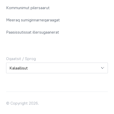
Kommunimut pilersaarut
Meeraq sumiginnarneqaraagat
Paasissutissat illersugaanerat
Oqaatsit / Sprog
Oqaatsit / Sprog
© Copyright 2026.