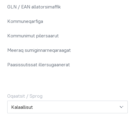
GLN / EAN allatorsimaffik
Kommuneqarfiga
Kommunimut pilersaarut
Meeraq sumiginnarneqaraagat
Paasissutissat illersugaanerat
Oqaatsit / Sprog
Oqaatsit / Sprog