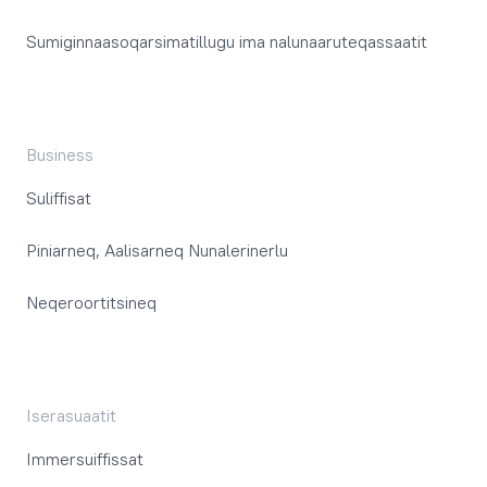
Sumiginnaasoqarsimatillugu ima nalunaaruteqassaatit
Business
Suliffisat
Piniarneq, Aalisarneq Nunalerinerlu
Neqeroortitsineq
Iserasuaatit
Immersuiffissat