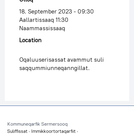
18. September 2023 -
09:30
Aallartissaaq
11:30
Naammassissaaq
Location
Oqaluuserisassat avammut suli
saqqummiunneqanngillat.
Footer
Kommuneqarfik Sermersooq
Suliffissat
·
Immikkoortortaqarfiit
·