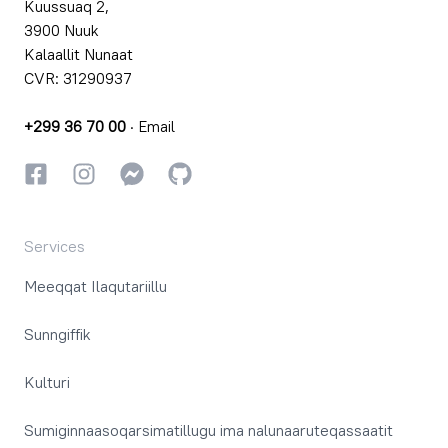
Kuussuaq 2,
3900 Nuuk
Kalaallit Nunaat
CVR: 31290937
+299 36 70 00
·
Email
Facebookki
Instagrammi
Instagrammi
GitHub
Services
Meeqqat Ilaqutariillu
Sunngiffik
Kulturi
Sumiginnaasoqarsimatillugu ima nalunaaruteqassaatit