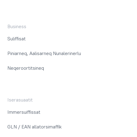
Business
Suliffisat
Piniarneq, Aalisarneq Nunalerinerlu
Neqeroortitsineq
Iserasuaatit
Immersuiffissat
GLN / EAN allatorsimaffik