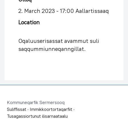
2. March 2023 -
17:00 Aallartissaaq
Location
Oqaluuserisassat avammut suli
saqqummiunneqanngillat.
Footer
Kommuneqarfik Sermersooq
Suliffissat
·
Immikkoortortaqarfiit
·
Tusagassiortunut ilisarnaataalu