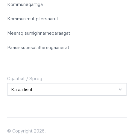
Kommuneqarfiga
Kommunimut pilersaarut
Meeraq sumiginnarneqaraagat
Paasissutissat illersugaanerat
Oqaatsit / Sprog
Oqaatsit / Sprog
© Copyright 2026.