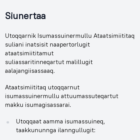
Siunertaa
Utoqqarnik Isumassuinermullu Ataatsimiititaq
suliani inatsisit naapertorlugit
ataatsimiititamut
suliassaritinneqartut malillugit
aalajangiisassaaq.
Ataatsimiititaq utoqqarnut
isumassuinermullu attuumassuteqartut
makku isumagisassarai.
Utoqqaat aamma isumassuineq,
taakkununnga ilanngullugit: