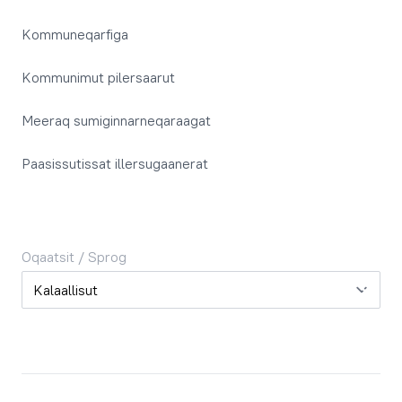
Kommuneqarfiga
Kommunimut pilersaarut
Meeraq sumiginnarneqaraagat
Paasissutissat illersugaanerat
Oqaatsit / Sprog
Oqaatsit / Sprog