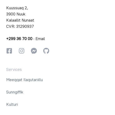
Kuussuaq 2,
3900 Nuuk
Kalaallit Nunaat
CVR: 31290937
+299 36 70 00
·
Email
Facebookki
Instagrammi
Instagrammi
GitHub
Services
Meeqqat Ilaqutariillu
Sunngiffik
Kulturi