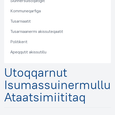
Siunnersuisoqatigiit
Kommuneqarfiga
Tusarniaatit
Tusarniaanermi akissuteqaatit
Politikerit
Apeqqutit akissutillu
Utoqqarnut
Isumassuinermullu
Ataatsimiititaq