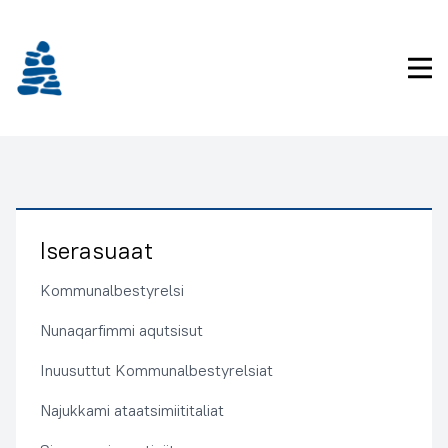
Imarisaanukarit
Pri
Iserasuaat
Kommunalbestyrelsi
Nunaqarfimmi aqutsisut
Inuusuttut Kommunalbestyrelsiat
Najukkami ataatsimiititaliat