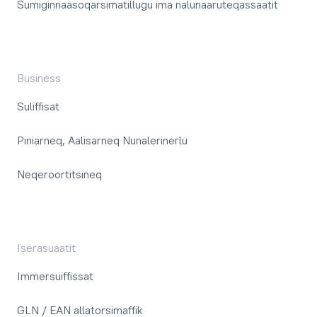
Sumiginnaasoqarsimatillugu ima nalunaaruteqassaatit
Business
Suliffisat
Piniarneq, Aalisarneq Nunalerinerlu
Neqeroortitsineq
Iserasuaatit
Immersuiffissat
GLN / EAN allatorsimaffik