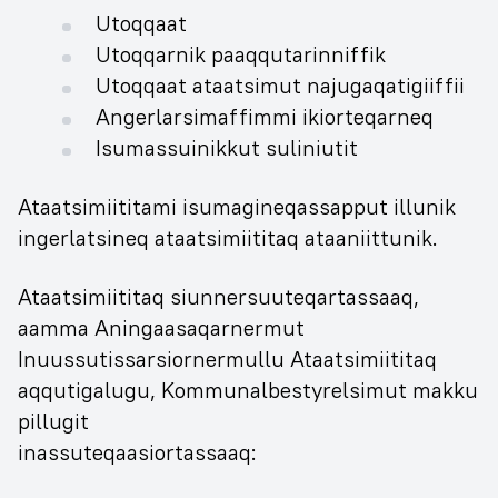
Utoqqaat
Utoqqarnik paaqqutarinniffik
Utoqqaat ataatsimut najugaqatigiiffii
Angerlarsimaffimmi ikiorteqarneq
Isumassuinikkut suliniutit
Ataatsimiititami isumagineqassapput illunik
ingerlatsineq ataatsimiititaq ataaniittunik.
Ataatsimiititaq siunnersuuteqartassaaq,
aamma Aningaasaqarnermut
Inuussutissarsiornermullu Ataatsimiititaq
aqqutigalugu, Kommunalbestyrelsimut makku
pillugit
inassuteqaasiortassaaq: