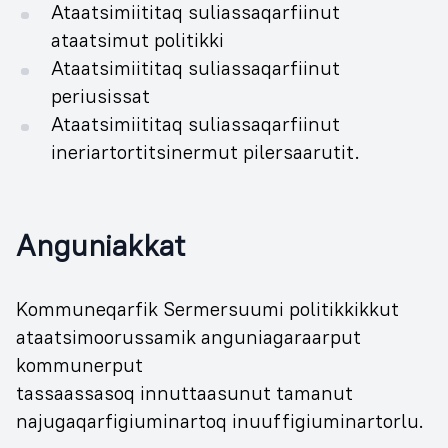
Ataatsimiititaq suliassaqarfiinut
ataatsimut politikki
Ataatsimiititaq suliassaqarfiinut
periusissat
Ataatsimiititaq suliassaqarfiinut
ineriartortitsinermut pilersaarutit.
Anguniakkat
Kommuneqarfik Sermersuumi politikkikkut
ataatsimoorussamik anguniagaraarput
kommunerput
tassaassasoq innuttaasunut tamanut
najugaqarfigiuminartoq inuuffigiuminartorlu.