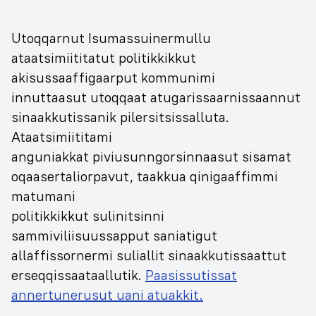
Utoqqarnut Isumassuinermullu
ataatsimiititatut politikkikkut
akisussaaffigaarput kommunimi
innuttaasut utoqqaat atugarissaarnissaannut
sinaakkutissanik pilersitsissalluta.
Ataatsimiititami
anguniakkat piviusunngorsinnaasut sisamat
oqaasertaliorpavut, taakkua qinigaaffimmi
matumani
politikkikkut sulinitsinni
sammiviliisuussapput saniatigut
allaffissornermi suliallit sinaakkutissaattut
erseqqissaataallutik.
Paasissutissat
annertunerusut uani atuakkit.