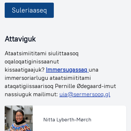
Suleriaaseq
Attaviguk
Ataatsimiititami siulittaasoq
oqaloqatiginissaanut
kissaatigaajuk?
Immersugassaq
una
immersoriarlugu ataatsimiititami
ataqatigiissaarisoq Pernille Ødegaard-imut
nassiuguk mailimut:
uia@sermersooq.gl
Nitta Lyberth-Mørch