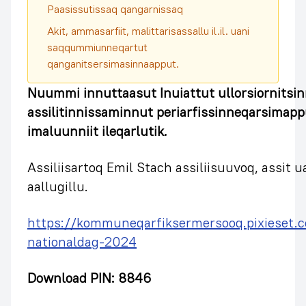
Paasissutissaq qangarnissaq
Akit, ammasarfiit, malittarisassallu il.il. uani
saqqummiunneqartut
qanganitsersimasinnaapput.
Nuummi innuttaasut Inuiattut ullorsiornitsi
assilitinnissaminnut periarfissinneqarsimapput
imaluunniit ileqarlutik.
Assiliisartoq Emil Stach assiliisuuvoq, assit 
aallugillu.
https://kommuneqarfiksermersooq.pixieset.c
nationaldag-2024
Download PIN: 8846