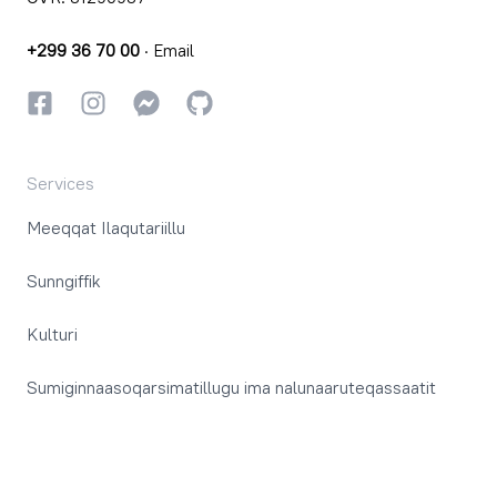
+299 36 70 00
·
Email
Facebookki
Instagrammi
Instagrammi
GitHub
Services
Meeqqat Ilaqutariillu
Sunngiffik
Kulturi
Sumiginnaasoqarsimatillugu ima nalunaaruteqassaatit