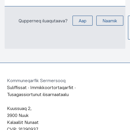
Qupperneq iluaqutaava?
Aap
Naamik
Footer
Kommuneqarfik Sermersooq
Suliffissat
·
Immikkoortortaqarfiit
·
Tusagassiortunut ilisarnaataalu
Kuussuaq 2,
3900 Nuuk
Kalaallit Nunaat
CVR: 31290937