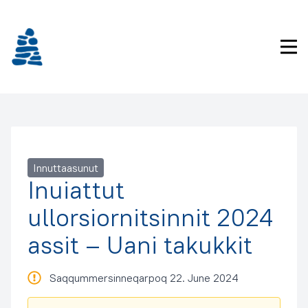
Imarisaanukarit
Pri
Innuttaasunut
Inuiattut
ullorsiornitsinnit 2024
assit – Uani takukkit
Saqqummersinneqarpoq 22. June 2024