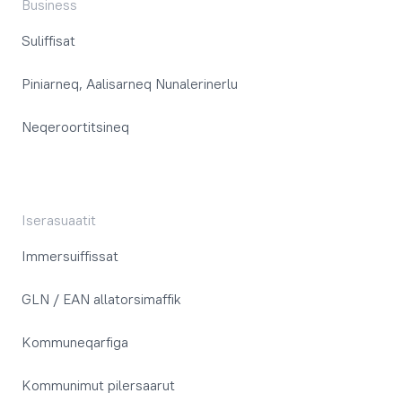
Business
Suliffisat
Piniarneq, Aalisarneq Nunalerinerlu
Neqeroortitsineq
Iserasuaatit
Immersuiffissat
GLN / EAN allatorsimaffik
Kommuneqarfiga
Kommunimut pilersaarut