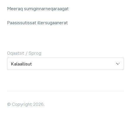
Meeraq sumiginnarneqaraagat
Paasissutissat illersugaanerat
Oqaatsit / Sprog
Oqaatsit / Sprog
© Copyright 2026.