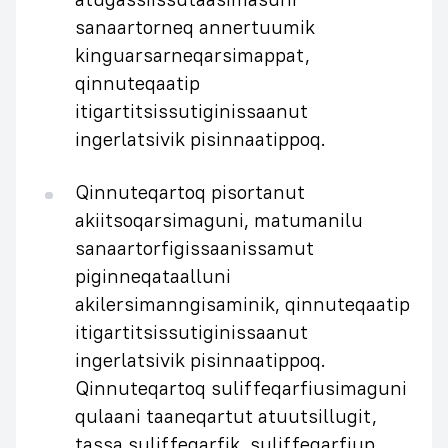
sanaartorneq annertuumik
kinguarsarneqarsimappat,
qinnuteqaatip
itigartitsissutiginissaanut
ingerlatsivik pisinnaatippoq.
Qinnuteqartoq pisortanut
akiitsoqarsimaguni, matumanilu
sanaartorfigissaanissamut
piginneqataalluni
akilersimanngisaminik, qinnuteqaatip
itigartitsissutiginissaanut
ingerlatsivik pisinnaatippoq.
Qinnuteqartoq suliffeqarfiusimaguni
qulaani taaneqartut atuutsillugit,
tassa suliffeqarfik, suliffeqarfiup