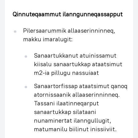
Qinnuteqaammut ilanngunneqassapput
Pilersaarummik allaaserinninneq,
makku imaralugit:
Sanaartukkanut atuinissamut
kiisalu sanaartukkap ataatsimut
m2-ia pillugu nassuiaat
Sanaartorfissap ataatsimut qanoq
atornissaanik allaaserinninneq.
Tassani ilaatinneqarput
sanaartukkap silataani
nunaminertat ilanngullugit,
matumanilu biilinut inissiiviit.