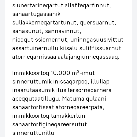
siunertarineqartut allaffeqarfinnut,
sanaartugassanik
suliakkerneqartartunut, quersuarnut,
sanasunut, sannavinnut,
nioqqutissiornernut, uninngasuusivittut
assartuinernullu kiisalu suliffissuarnut
atorneqarnissaa aalajangiunneqassaaq.
Immikkoortoq 10.000 m²-imut
sinneruttumik inissaqarpoq, illuliap
inaarutaasumik ilusilersorneqarnera
apeqqutaatillugu. Matuma qulaani
sanaartorfissat atorneqareerpata,
immikkoortoq tamakkerluni
sanaartorfigineqareersutut
sinneruttunillu