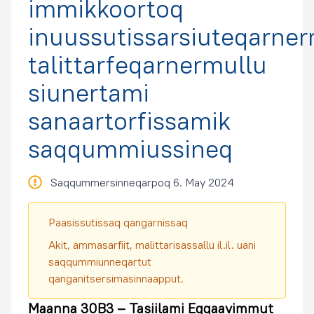
immikkoortoq
inuussutissarsiuteqarne
talittarfeqarnermullu
siunertami
sanaartorfissamik
saqqummiussineq
Saqqummersinneqarpoq 6. May 2024
Paasissutissaq qangarnissaq
Akit, ammasarfiit, malittarisassallu il.il. uani
saqqummiunneqartut
qanganitsersimasinnaapput.
Maanna 30B3 – Tasiilami Eqqaavimmut