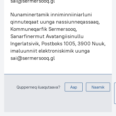
sai@sermersooq.gl
Nunaminertamik inniminniiniarluni
qinnuteqaat uunga nassiunneqassaaq,
Kommuneqarfik Sermersooq,
Sanarfinermut Avatangiisinullu
Ingerlatsivik, Postboks 1005, 3900 Nuuk,
imaluunniit elektroniskimik uunga
sai@sermersooq.gl
Qupperneq iluaqutaava?
Aap
Naamik