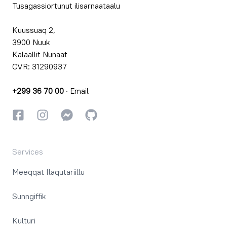
Tusagassiortunut ilisarnaataalu
Kuussuaq 2,
3900 Nuuk
Kalaallit Nunaat
CVR: 31290937
+299 36 70 00
·
Email
Facebookki
Instagrammi
Instagrammi
GitHub
Services
Meeqqat Ilaqutariillu
Sunngiffik
Kulturi