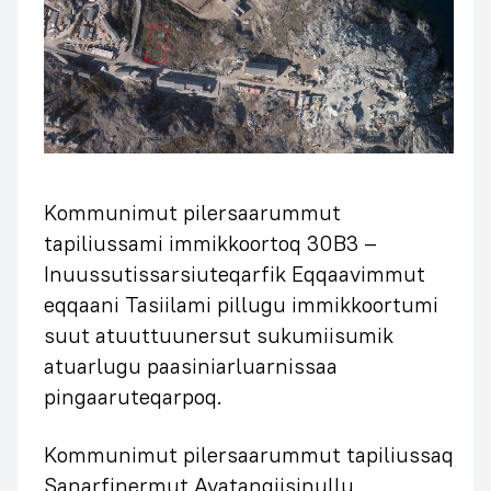
Kommunimut pilersaarummut
tapiliussami immikkoortoq 30B3 –
Inuussutissarsiuteqarfik Eqqaavimmut
eqqaani Tasiilami pillugu immikkoortumi
suut atuuttuunersut sukumiisumik
atuarlugu paasiniarluarnissaa
pingaaruteqarpoq.
Kommunimut pilersaarummut tapiliussaq
Sanarfinermut Avatangiisinullu