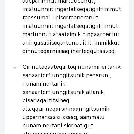
aappariinnut marluusunut,
imaluunniit ingerlatseqatigiiffimmut
taassumalu pisortaaneranut
imaluunniit ingerlatseqatigiiffinnut
marlunnut ataatsimik pingaarnertut
aningasaliisoqartunut il.il. immikkut
qinnuteqarnissaq inerteqqutaavoq.
Qinnuteqaateqartoq nunaminertanik
sanaartorfiunngitsunik peqaruni,
nunaminertanik
sanaartorfiunngitsunik allanik
pisariaqartitsineq
allaqqunneqarsinnaanngitsumik
uppernarsaasiissaaq, aammalu
nunaminertani siornatigut
atugassiissutaasimasuni