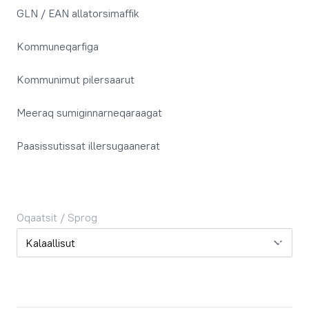
GLN / EAN allatorsimaffik
Kommuneqarfiga
Kommunimut pilersaarut
Meeraq sumiginnarneqaraagat
Paasissutissat illersugaanerat
Oqaatsit / Sprog
Oqaatsit / Sprog