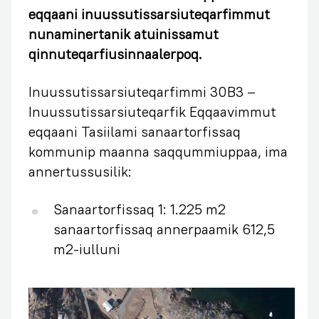
eqqaani inuussutissarsiuteqarfimmut
nunaminertanik atuinissamut
qinnuteqarfiusinnaalerpoq.
Inuussutissarsiuteqarfimmi 30B3 –
Inuussutissarsiuteqarfik Eqqaavimmut
eqqaani Tasiilami sanaartorfissaq
kommunip maanna saqqummiuppaa, ima
annertussusilik:
Sanaartorfissaq 1: 1.225 m2
sanaartorfissaq annerpaamik 612,5
m2-iulluni