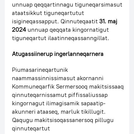
unnuap qeqqartinnagu tiguneqarsimasut
ataatsikkut tiguneqartutut
isigineqassapput. Qinnuteqaatit
31. maj
2024
unnuap qeqqata kingornatigut
tiguneqartut ilaatinneqassanngillat.
Atugassiinerup ingerlanneqarnera
Piumasarineqartunik
naammassinnissimasut akornanni
Kommuneqarfik Sermersooq makitsissaaq
qinnuteqarnissamut piffissaliussap
kingornagut ilimagisamik sapaatip-
akunneri ataaseq, marluk tikillugit.
Qaqugu makitsisoqassanersoq pillugu
qinnuteqartut