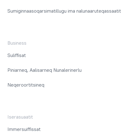
Sumiginnaasoqarsimatillugu ima nalunaaruteqassaatit
Business
Suliffisat
Piniarneq, Aalisarneq Nunalerinerlu
Neqeroortitsineq
Iserasuaatit
Immersuiffissat