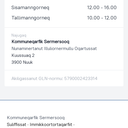
Sisamanngorneq
12.00 - 16.00
Tallimanngorneq
10.00 - 12.00
Najugaq
Kommuneqarfik Sermersooq
Nunaminertanut Illuliornermullu Oqartussat
Kuussuaq 2
3900 Nuuk
Akiligassanut GLN-normu: 5790002423314
Footer
Kommuneqarfik Sermersooq
Suliffissat
·
Immikkoortortaqarfiit
·