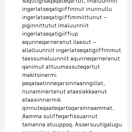
soqutigisaqaqateqartut, imaluunniit
ingerlatseqatigiiffinnut inunnullu
ingerlatseqatigiiffimmiittunut –
piginnittutut imaluunniit
ingerlatseqatigiiffiup
aqunneqarneranut ilaasut –
allalluunniit ingerlatseqatigiiffimmut
taassumaluunniit aqunneqarneranut
qanimut attuumassuteqartut
makitsinermi
peqataatinneqarsinnaanngillat,
nunaminertanut ataasiakkaanut
ataasiinnarmik
qinnuteqaateqartoqarsinnaammat.
Aamma suliffeqarfissuarnut
tamanna atuuppoq. Assersuutigalugu