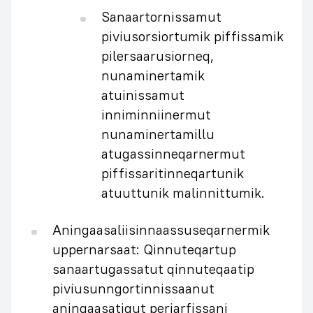
Sanaartornissamut
piviusorsiortumik piffissamik
pilersaarusiorneq,
nunaminertamik
atuinissamut
inniminniinermut
nunaminertamillu
atugassinneqarnermut
piffissaritinneqartunik
atuuttunik malinnittumik.
Aningaasaliisinnaassuseqarnermik
uppernarsaat: Qinnuteqartup
sanaartugassatut qinnuteqaatip
piviusunngortinnissaanut
aningaasatigut periarfissani