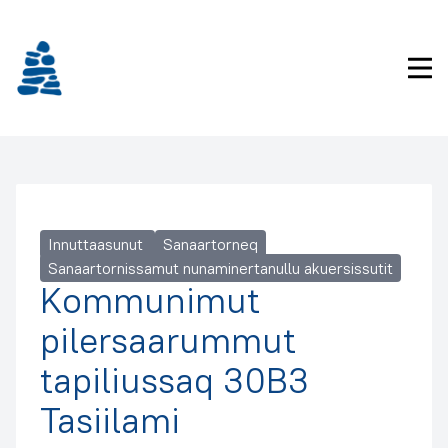
Imarisaanukarit
Pri
Innuttaasunut
Sanaartorneq
Sanaartornissamut nunaminertanullu akuersissutit
Kommunimut
pilersaarummut
tapiliussaq 30B3
Tasiilami