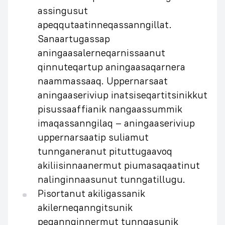
assingusut
apeqqutaatinneqassanngillat.
Sanaartugassap
aningaasalerneqarnissaanut
qinnuteqartup aningaasaqarnera
naammassaaq. Uppernarsaat
aningaaseriviup inatsiseqartitsinikkut
pisussaaffianik nangaassummik
imaqassanngilaq – aningaaseriviup
uppernarsaatip suliamut
tunnganeranut pituttugaavoq
akiliisinnaanermut piumasaqaatinut
nalinginnaasunut tunngatillugu.
Pisortanut akiligassanik
akilerneqanngitsunik
peqannginnermut tunngasunik