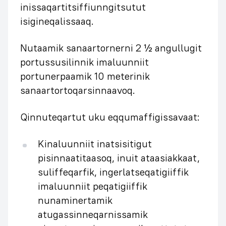
inissaqartitsiffiunngitsutut
isigineqalissaaq.
Nutaamik sanaartornerni 2 ½ angullugit
portussusilinnik imaluunniit
portunerpaamik 10 meterinik
sanaartortoqarsinnaavoq.
Qinnuteqartut uku eqqumaffigissavaat:
Kinaluunniit inatsisitigut
pisinnaatitaasoq, inuit ataasiakkaat,
suliffeqarfik, ingerlatseqatigiiffik
imaluunniit peqatigiiffik
nunaminertamik
atugassinneqarnissamik