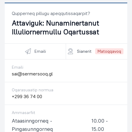
Qupperneq pillugu apeqqutissaqarpit?
Attaviguk:
Nunaminertanut
Illuliornermullu Oqartussat
Emaili
Sianerit
Matoqqavoq
Emaili
sai@sermersooq.gl
Oqarasuaatip normua
+299 36 74 00
Ammasarfiit
Ataasinngorneq -
10.00 -
Pingasunngorneq
15.00