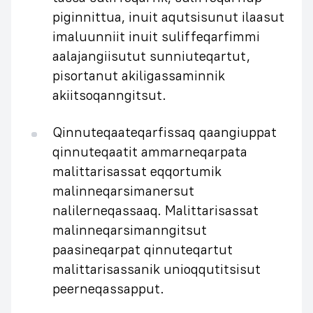
piginnittua, inuit aqutsisunut ilaasut
imaluunniit inuit suliffeqarfimmi
aalajangiisutut sunniuteqartut,
pisortanut akiligassaminnik
akiitsoqanngitsut.
Qinnuteqaateqarfissaq qaangiuppat
qinnuteqaatit ammarneqarpata
malittarisassat eqqortumik
malinneqarsimanersut
nalilerneqassaaq. Malittarisassat
malinneqarsimanngitsut
paasineqarpat qinnuteqartut
malittarisassanik unioqqutitsisut
peerneqassapput.