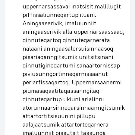
uppernarsassavai inatsisit malillugit
piffissaliunneqartup iluani.
Aningaaserivik, imaluunniit
aningaaserivik alla uppernarsaassaaq,
qinnuteqartoq qinnuteqarnerata
nalaani aningaasalersuisinnaasoq
pisariaqanngitsumik unitsitsinani
qinnutigineqartumi sanaartornissap
piviusunngortinneqarnissaanut
periarfissaqartoq. Uppernarsaanermi
piumasaqaatitaqassanngilaq
qinnuteqartup ukiuni arlalinni
atorunnaarsinneqarsinnaanngitsumik
attartortitsisuunini pillugu
aalajaatsumik attartortoqarnera
imaluunniit pissutsit tassunga