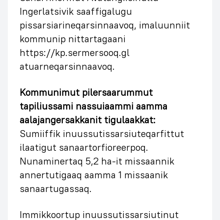
Ingerlatsivik saaffigalugu
pissarsiarineqarsinnaavoq, imaluunniit
kommunip nittartagaani
https://kp.sermersooq.gl
atuarneqarsinnaavoq.
Kommunimut pilersaarummut
tapiliussami nassuiaammi aamma
aalajangersakkanit tigulaakkat:
Sumiiffik inuussutissarsiuteqarfittut
ilaatigut sanaartorfioreerpoq.
Nunaminertaq 5,2 ha-it missaannik
annertutigaaq aamma 1 missaanik
sanaartugassaq.
Immikkoortup inuussutissarsiutinut