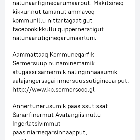
nalunaarfigineqarumaarput. Makitsineq
kikkunnut tamanut ammavoq
kommunillu nittartagaatigut
facebookikkullu qupperneratigut
nalunaarutigineqarumaarluni.
Aammattaaq Kommuneqarfik
Sermersuup nunaminertamik
atugassiisarnermik nalinginnaasumik
aalajangersagai innersuussutigineqarput.
http://www.kp.sermersooq.gl
Annertunerusumik paasissutissat
Sanarfinermut Avatangiisinullu
Ingerlatsivimmut
paasiniarneqarsinnaapput,