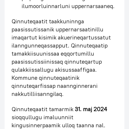
ilumoorluinnarluni uppernarsaaneq.
Qinnuteqaatit taakkuninnga
paasissutissanik uppernarsaatinillu
imaqartut kisimik akuerineqartussatut
ilanngunneqassapput. Qinnuteqaatip
tamakkiisuunissaa eqqortumillu
paasissutissiinissaq qinnuteqartup
qulakkiissallugu akisussaaffigaa.
Kommune qinnuteqaatinik
qinnuteqarfissap naannginnerani
nakkutilliisanngilaq.
Qinnuteqaatit tamarmik
31. maj 2024
sioqqullugu imaluunniit
kingusinnerpaamik ulloq taanna nal.