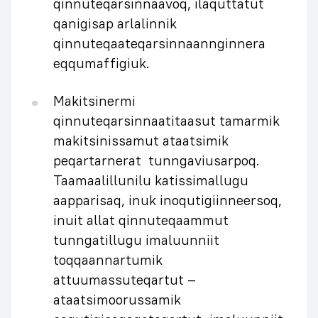
qinnuteqarsinnaavoq, ilaquttatut
qanigisap arlalinnik
qinnuteqaateqarsinnaannginnera
eqqumaffigiuk.
Makitsinermi
qinnuteqarsinnaatitaasut tamarmik
makitsinissamut ataatsimik
peqartarnerat tunngaviusarpoq.
Taamaalillunilu katissimallugu
aapparisaq, inuk inoqutigiinneersoq,
inuit allat qinnuteqaammut
tunngatillugu imaluunniit
toqqaannartumik
attuumassuteqartut –
ataatsimoorussamik