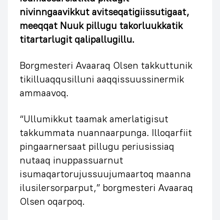
nivinngaavikkut avitseqatigiissutigaat,
meeqqat Nuuk pillugu takorluukkatik
titartarlugit qalipallugillu.
Borgmesteri Avaaraq Olsen takkuttunik
tikilluaqqusilluni aaqqissuussinermik
ammaavoq.
“Ullumikkut taamak amerlatigisut
takkummata nuannaarpunga. Illoqarfiit
pingaarnersaat pillugu periusissiaq
nutaaq inuppassuarnut
isumaqartorujussuujumaartoq maanna
ilusilersorparput,” borgmesteri Avaaraq
Olsen oqarpoq.