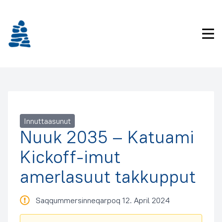
Imarisaanukarit
Pri
Innuttaasunut
Nuuk 2035 – Katuami
Kickoff-imut
amerlasuut takkupput
Saqqummersinneqarpoq 12. April 2024