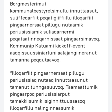
Borgmesterimut
kommunalbestyrelsimullu innuttaasut,
suliffeqarfiit peqatigiiffiillu illoqarfiit
pingaarnersaat pillugu nutaamik
periusissiamik suliaqarnermi
peqataatinneqarnissaat pingaarsimavoq.
Kommunip Katuami kickoff-event
aaqqissuussiniarluni aalajangiineranut
tamanna peqqutaavoq.
“Illoqarfiit pingaarnersaat pillugu
periusissiaq nutaaq innuttaasunut
tamanut tunngasuuvoq. Taamaattumik
pingaarpoq periusissiarput
tamakkiisumik isiginnittuussasoq
illoqarfillu nalinginnaasumik