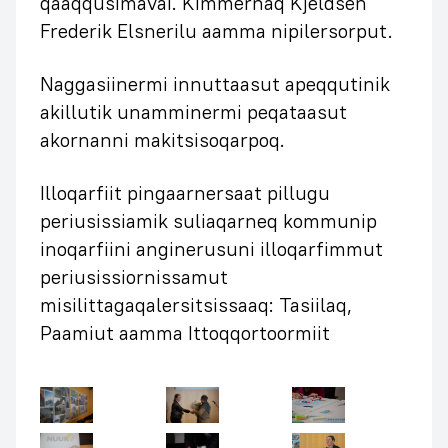
qaaqqusimavai. Kimmernaq Kjeldsen
Frederik Elsnerilu aamma nipilersorput.
Naggasiinermi innuttaasut apeqqutinik
akillutik unamminermi peqataasut
akornanni makitsisoqarpoq.
Illoqarfiit pingaarnersaat pillugu
periusissiamik suliaqarneq kommunip
inoqarfiini anginerusuni illoqarfimmut
periusissiornissamut
misilittagaqalersitsissaaq: Tasiilaq,
Paamiut aamma Ittoqqortoormiit