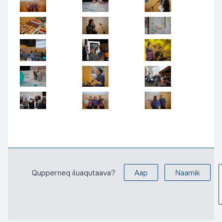
Qupperneq iluaqutaava?
Aap
Naamik