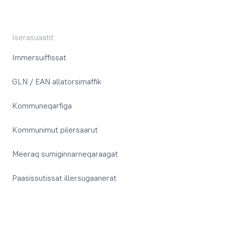
Iserasuaatit
Immersuiffissat
GLN / EAN allatorsimaffik
Kommuneqarfiga
Kommunimut pilersaarut
Meeraq sumiginnarneqaraagat
Paasissutissat illersugaanerat