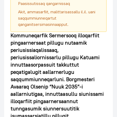
Paasissutissaq qangarnissaq
Akit, ammasarfiit, malittarisassallu il.il. uani
saqqummiunneqartut
qanganitsersimasinnaapput.
Kommuneqarfik Sermersooq illoqarfiit
pingaarnersaat pillugu nutaamik
periusissiaqalissaaq,
periusissaliornissarlu pillugu Katuami
innuttaasorpassuit takkuttut
peqatigalugit aallarnerlugu
saqqummiunneqarluni. Borgmesteri
Avaaraq Olsenip “Nuuk 2035”-i
aallarniutigaa, innuttaasullu siunissami
illoqarfiit pingaarnersaannut
tunngasumik siunnersuutitik
isumassarsiatillu pillugit