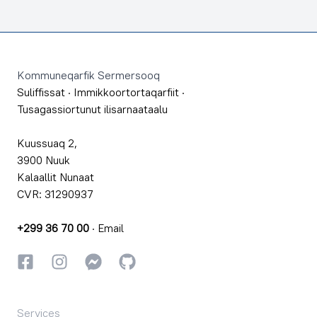
Footer
Kommuneqarfik Sermersooq
Suliffissat
·
Immikkoortortaqarfiit
·
Tusagassiortunut ilisarnaataalu
Kuussuaq 2,
3900 Nuuk
Kalaallit Nunaat
CVR: 31290937
+299 36 70 00
·
Email
Facebookki
Instagrammi
Instagrammi
GitHub
Services