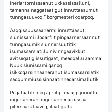
ineriartornissaanut ukkassissalluni,
tamanna naggataatigut innuttaasumut
tunngasuuvoq,” borgmesteri oqarpoq.
Aaqqissuussaanermi innuttaasut
siunissami illoqarfiit pingaarnersaannut
tunngasumik siunnersuutitik
isumassarsiatillu nivinngaavikkut
avitseqatigiissutigaat, meeqqallu aamma
Nuuk siunissami qanoq
isikkoqarsinnaaneranut isumassarsiatik
saqqummiussisinnaatinneqarsimallutik.
Peqataatitsineq apriilip, maajip juunillu
ingerlanerani ingerlanneqarnissaa
pilersaarutaavoq, ilaatigullu