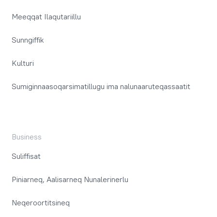
Meeqqat Ilaqutariillu
Sunngiffik
Kulturi
Sumiginnaasoqarsimatillugu ima nalunaaruteqassaatit
Business
Suliffisat
Piniarneq, Aalisarneq Nunalerinerlu
Neqeroortitsineq