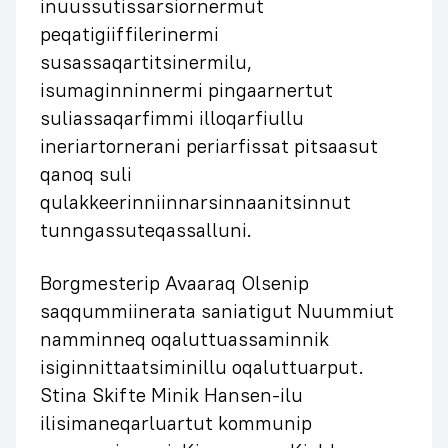
inuussutissarsiornermut
peqatigiiffilerinermi
susassaqartitsinermilu,
isumaginninnermi pingaarnertut
suliassaqarfimmi illoqarfiullu
ineriartornerani periarfissat pitsaasut
qanoq suli
qulakkeerinniinnarsinnaanitsinnut
tunngassuteqassalluni.
Borgmesterip Avaaraq Olsenip
saqqummiinerata saniatigut Nuummiut
namminneq oqaluttuassaminnik
isiginnittaatsiminillu oqaluttuarput.
Stina Skifte Minik Hansen-ilu
ilisimaneqarluartut kommunip