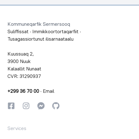
Footer
Kommuneqarfik Sermersooq
Suliffissat
·
Immikkoortortaqarfiit
·
Tusagassiortunut ilisarnaataalu
Kuussuaq 2,
3900 Nuuk
Kalaallit Nunaat
CVR: 31290937
+299 36 70 00
·
Email
Facebookki
Instagrammi
Instagrammi
GitHub
Services