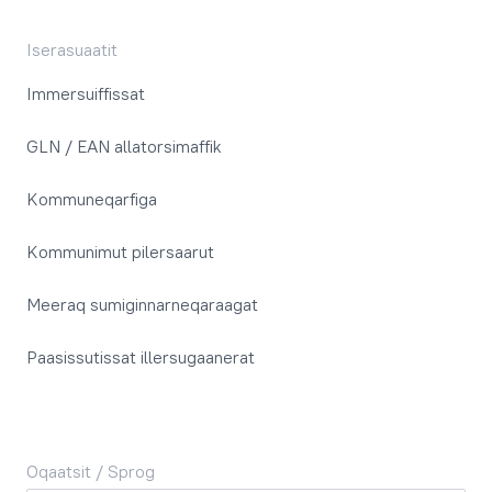
Iserasuaatit
Immersuiffissat
GLN / EAN allatorsimaffik
Kommuneqarfiga
Kommunimut pilersaarut
Meeraq sumiginnarneqaraagat
Paasissutissat illersugaanerat
Oqaatsit / Sprog