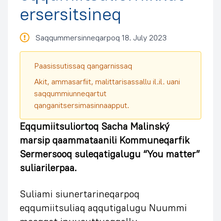
ersersitsineq
Saqqummersinneqarpoq 18. July 2023
Paasissutissaq qangarnissaq
Akit, ammasarfiit, malittarisassallu il.il. uani
saqqummiunneqartut
qanganitsersimasinnaapput.
Eqqumiitsuliortoq Sacha Malinský
marsip qaammataanili Kommuneqarfik
Sermersooq suleqatigalugu “You matter”
suliarilerpaa.
Suliami siunertarineqarpoq
eqqumiitsuliaq aqqutigalugu Nuummi