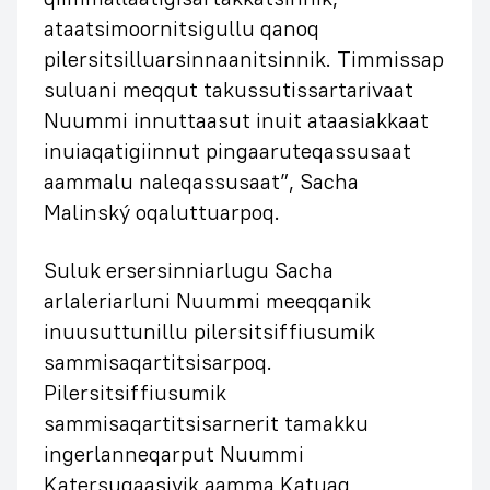
ataatsimoornitsigullu qanoq
pilersitsilluarsinnaanitsinnik. Timmissap
suluani meqqut takussutissartarivaat
Nuummi innuttaasut inuit ataasiakkaat
inuiaqatigiinnut pingaaruteqassusaat
aammalu naleqassusaat”, Sacha
Malinský oqaluttuarpoq.
Suluk ersersinniarlugu Sacha
arlaleriarluni Nuummi meeqqanik
inuusuttunillu pilersitsiffiusumik
sammisaqartitsisarpoq.
Pilersitsiffiusumik
sammisaqartitsisarnerit tamakku
ingerlanneqarput Nuummi
Katersugaasivik aamma Katuaq