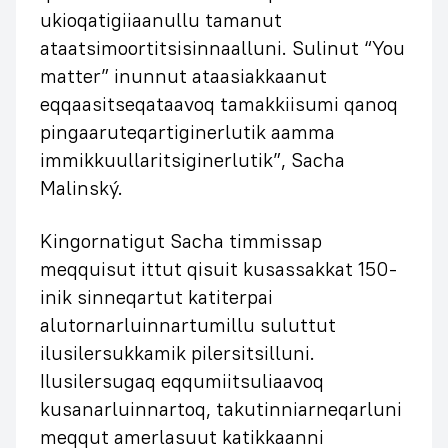
ukioqatigiiaanullu tamanut
ataatsimoortitsisinnaalluni. Sulinut “You
matter” inunnut ataasiakkaanut
eqqaasitseqataavoq tamakkiisumi qanoq
pingaaruteqartiginerlutik aamma
immikkuullaritsiginerlutik”, Sacha
Malinský.
Kingornatigut Sacha timmissap
meqquisut ittut qisuit kusassakkat 150-
inik sinneqartut katiterpai
alutornarluinnartumillu suluttut
ilusilersukkamik pilersitsilluni.
Ilusilersugaq eqqumiitsuliaavoq
kusanarluinnartoq, takutinniarneqarluni
meqqut amerlasuut katikkaanni