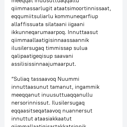
meeqqat inuusuttuaqqallu
qiimmassarlugit ataatsimoortinnissaat,
eqqumiitsuliarlu kommuneqarfiup
allaffissuata silataani iigaani
ikkunneqarumaarpoq. Innuttaasut
qiimmaallaatigisinnaassaannik
ilusilersugaq timmissap sulua
qalipaatigeqisup saavani
assilisissinnaajumaarput.
“Suliaq tassaavoq Nuummi
innuttaasunut tamanut, ingammik
meeqqanut inuusuttuaqqanullu
nersorinnissut. Ilusilersugaq
eqqaasitseqataavoq nuannersut
innuttut ataasiakkaatut
qiimmallaatigisartakkatsinnik,