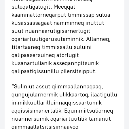
suleqatigalugit. Meeqqat
kaammattorneqarput timmissap sulua
kusassassagaat namminneq inuttut
suut nuannaarutigisarnerlugit
oqariartuutigerusutaminnik. Allanneq,
titartaaneq timmissallu suluini
qalipaasersuineq atorlugit
kusanartulianik asseqanngitsunik
qalipaatigissunillu pilersitsipput.
“Suliniut assut qiimmaallannaqaaq,
qungujularnermik ulikkaartoq, ilaatigullu
immikkuullarilluinnaqqissaartumik
eqqissisimanertalik. Eqummiitsuliorneq
nuannersumik oqariartuutilik tamanut
qiimmaallatsitsisinnaavoq