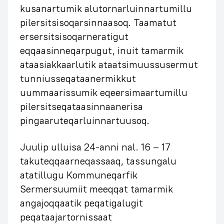
kusanartumik alutornarluinnartumillu
pilersitsisoqarsinnaasoq. Taamatut
ersersitsisoqarneratigut
eqqaasinneqarpugut, inuit tamarmik
ataasiakkaarlutik ataatsimuussusermut
tunniusseqataanermikkut
uummaarissumik eqeersimaartumillu
pilersitseqataasinnaanerisa
pingaaruteqarluinnartuusoq.
Juulip ulluisa 24-anni nal. 16 – 17
takuteqqaarneqassaaq, tassungalu
atatillugu Kommuneqarfik
Sermersuumiit meeqqat tamarmik
angajoqqaatik peqatigalugit
peqataajartornissaat