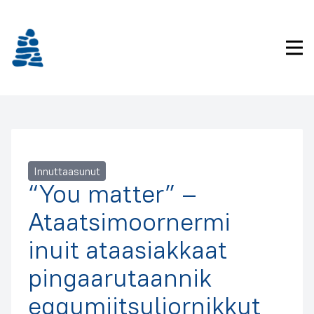
Imarisaanukarit
Pri
Innuttaasunut
“You matter” –
Ataatsimoornermi
inuit ataasiakkaat
pingaarutaannik
eqqumiitsuliornikkut