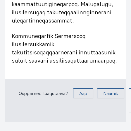
kaammattuutigineqarpoq. Malugalugu,
ilusilersugaq takuteqqaalinnginnerani
uleqartinneqassammat.
Kommuneqarfik Sermersooq
ilusilersukkamik
takutitsisoqaqqaarnerani innuttaasunik
suluit saavani assiliisaqattaarumaarpoq.
Qupperneq iluaqutaava?
Aap
Naamik