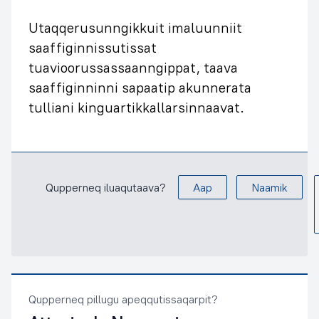
Utaqqerusunngikkuit imaluunniit
saaffiginnissutissat
tuavioorussassaanngippat, taava
saaffiginninni sapaatip akunnerata
tulliani kinguartikkallarsinnaavat.
Qupperneq iluaqutaava?
Aap
Naamik
Qupperneq pillugu apeqqutissaqarpit?