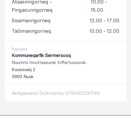
Ataasinngorneq -
10.00 -
Pingasunngorneq
15.00
Sisamanngorneq
12.00 - 17.00
Tallimanngorneq
10.00 - 12.00
Najugaq
Kommuneqarfik Sermersooq
Nuummi Innuttaasunik Kiffartuussivik
Kuussuaq 2
3900 Nuuk
Akiligassanut GLN-normu: 5790002292149
Footer