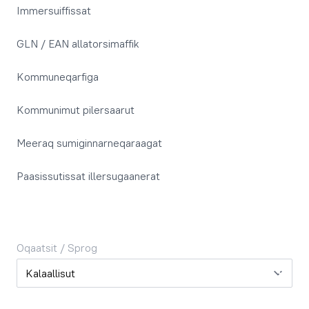
Immersuiffissat
GLN / EAN allatorsimaffik
Kommuneqarfiga
Kommunimut pilersaarut
Meeraq sumiginnarneqaraagat
Paasissutissat illersugaanerat
Oqaatsit / Sprog
Oqaatsit / Sprog