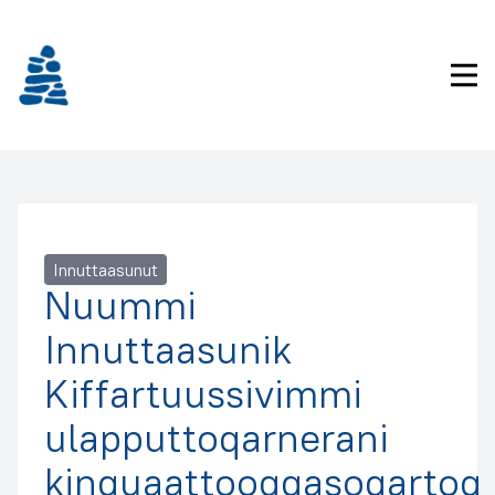
Imarisaanukarit
Pri
Innuttaasunut
Nuummi
Innuttaasunik
Kiffartuussivimmi
ulapputtoqarnerani
kinguaattooqqasoqartoq