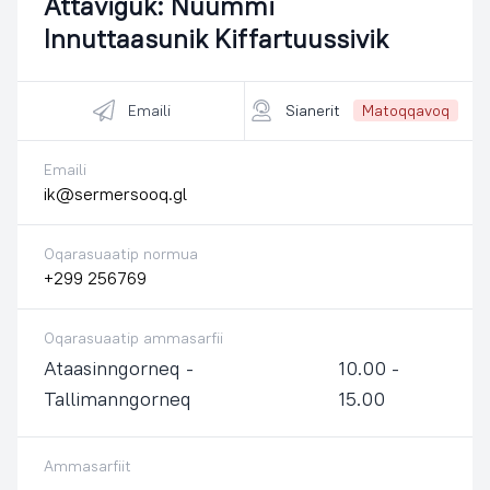
Attaviguk:
Nuummi
Innuttaasunik Kiffartuussivik
Emaili
Sianerit
Matoqqavoq
Emaili
ik@sermersooq.gl
Oqarasuaatip normua
+299 256769
Oqarasuaatip ammasarfii
Ataasinngorneq -
10.00 -
Tallimanngorneq
15.00
Ammasarfiit