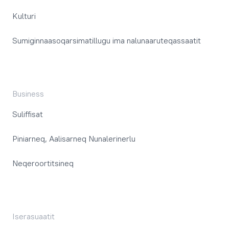
Kulturi
Sumiginnaasoqarsimatillugu ima nalunaaruteqassaatit
Business
Suliffisat
Piniarneq, Aalisarneq Nunalerinerlu
Neqeroortitsineq
Iserasuaatit