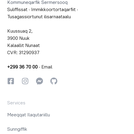
Kommuneqarfik Sermersooq
Suliffissat
·
Immikkoortortaqarfiit
·
Tusagassiortunut ilisarnaataalu
Kuussuaq 2,
3900 Nuuk
Kalaallit Nunaat
CVR: 31290937
+299 36 70 00
·
Email
Facebookki
Instagrammi
Instagrammi
GitHub
Services
Meeqqat Ilaqutariillu
Sunngiffik