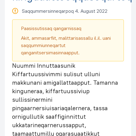
Saqqummersinneqarpoq 4. August 2022
Paasissutissaq qangarnissaq
Akit, ammasarfiit, malittarisassallu il.il. uani
saqqummiunneqartut
qanganitsersimasinnaapput.
Nuummi Innuttaasunik
Kiffartuussivimmi sulisut ulluni
makkunani amigallattaapput. Tamanna
kinguneraa, kiffartuussiviup
sullissinermini
pingaarnersiuisariaqalernera, tassa
ornigullutik saaffiginnittut
ukkatarineqarnerussapput,
taamaattumillu oqarasuaatikkut