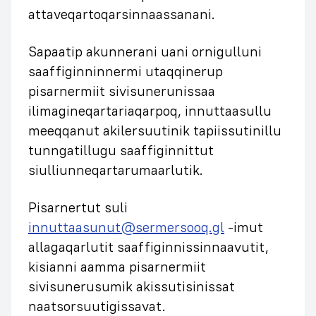
attaveqartoqarsinnaassanani.
Sapaatip akunnerani uani ornigulluni
saaffiginninnermi utaqqinerup
pisarnermiit sivisunerunissaa
ilimagineqartariaqarpoq, innuttaasullu
meeqqanut akilersuutinik tapiissutinillu
tunngatillugu saaffiginnittut
siulliunneqartarumaarlutik.
Pisarnertut suli
innuttaasunut@sermersooq.gl
-imut
allagaqarlutit saaffiginnissinnaavutit,
kisianni aamma pisarnermiit
sivisunerusumik akissutisinissat
naatsorsuutigissavat.