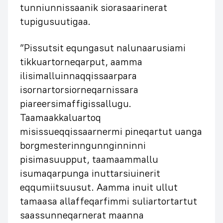
tunniunnissaanik siorasaarinerat
tupigusuutigaa.
”Pissutsit equngasut nalunaarusiami
tikkuartorneqarput, aamma
ilisimalluinnaqqissaarpara
isornartorsiorneqarnissara
piareersimaffigissallugu.
Taamaakkaluartoq
misissueqqissaarnermi pineqartut uanga
borgmesterinngunnginninni
pisimasuupput, taamaammallu
isumaqarpunga inuttarsiuinerit
eqqumiitsuusut. Aamma inuit ullut
tamaasa allaffeqarfimmi suliartortartut
saassunneqarnerat maanna