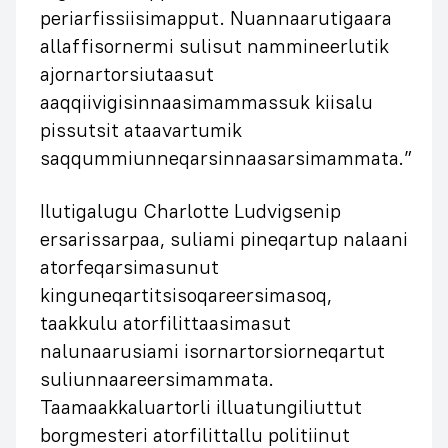
periarfissiisimapput. Nuannaarutigaara
allaffisornermi sulisut nammineerlutik
ajornartorsiutaasut
aaqqiivigisinnaasimammassuk kiisalu
pissutsit ataavartumik
saqqummiunneqarsinnaasarsimammata.”
Ilutigalugu Charlotte Ludvigsenip
ersarissarpaa, suliami pineqartup nalaani
atorfeqarsimasunut
kinguneqartitsisoqareersimasoq,
taakkulu atorfilittaasimasut
nalunaarusiami isornartorsiorneqartut
suliunnaareersimammata.
Taamaakkaluartorli illuatungiliuttut
borgmesteri atorfilittallu politiinut