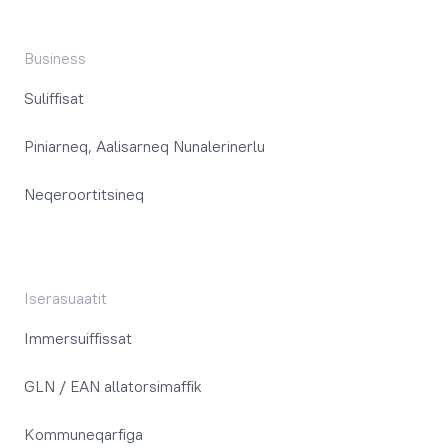
Business
Suliffisat
Piniarneq, Aalisarneq Nunalerinerlu
Neqeroortitsineq
Iserasuaatit
Immersuiffissat
GLN / EAN allatorsimaffik
Kommuneqarfiga