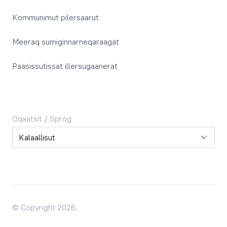
Kommunimut pilersaarut
Meeraq sumiginnarneqaraagat
Paasissutissat illersugaanerat
Oqaatsit / Sprog
Oqaatsit / Sprog
© Copyright 2026.