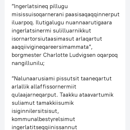
”Ingerlatsineq pillugu
misissuisoqarnerani paasisaqaqqinnerput
iluarpoq. Ilutigalugu nuannaarutigaara
ingerlatsinermi sulilluarnikkut
isornartorsiutaasimasut arlaqartut
aaqqiivigineqareersimammata”,
borgmester Charlotte Ludvigsen oqarpoq
nangillunilu;
”Nalunaarusiami pissutsit taaneqartut
arlallik allaffissornermiit
qulaajarneqarput. Taakku ataavartumik
suliamut tamakkiisumik
isiginnilersitsisut,
kommunalbestyrelsimut
ingerlatitseqqiinissannut