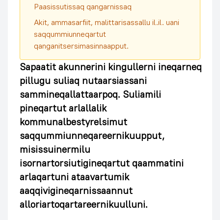
Paasissutissaq qangarnissaq
Akit, ammasarfiit, malittarisassallu il.il. uani
saqqummiunneqartut
qanganitsersimasinnaapput.
Sapaatit akunnerini kingullerni ineqarneq
pillugu suliaq nutaarsiassani
sammineqallattaarpoq. Suliamili
pineqartut arlallalik
kommunalbestyrelsimut
saqqummiunneqareernikuupput,
misissuinermilu
isornartorsiutigineqartut qaammatini
arlaqartuni ataavartumik
aaqqivigineqarnissaannut
alloriartoqartareernikuulluni.