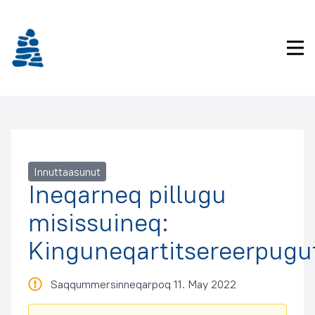
Imarisaanukarit
Pri
Innuttaasunut
Ineqarneq pillugu
misissuineq:
Kinguneqartitsereerpugu
Saqqummersinneqarpoq 11. May 2022