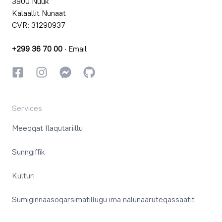
3900 Nuuk
Kalaallit Nunaat
CVR: 31290937
+299 36 70 00
·
Email
Facebookki
Instagrammi
Instagrammi
GitHub
Services
Meeqqat Ilaqutariillu
Sunngiffik
Kulturi
Sumiginnaasoqarsimatillugu ima nalunaaruteqassaatit