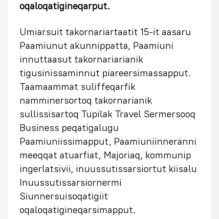
oqaloqatigineqarput.
Umiarsuit takornariartaatit 15-it aasaru
Paamiunut akunnippatta, Paamiuni
innuttaasut takornariarianik
tigusinissaminnut piareersimassapput.
Taamaammat suliffeqarfik
namminersortoq takornarianik
sullissisartoq Tupilak Travel Sermersooq
Business peqatigalugu
Paamiuniissimapput, Paamiuniinneranni
meeqqat atuarfiat, Majoriaq, kommunip
ingerlatsivii, inuussutissarsiortut kiisalu
Inuussutissarsiornermi
Siunnersuisoqatigiit
oqaloqatigineqarsimapput.