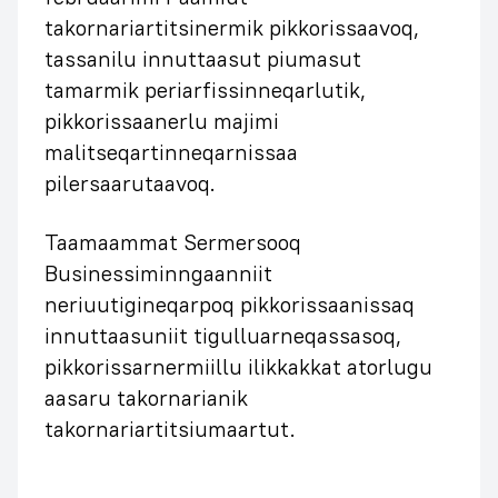
takornariartitsinermik pikkorissaavoq,
tassanilu innuttaasut piumasut
tamarmik periarfissinneqarlutik,
pikkorissaanerlu majimi
malitseqartinneqarnissaa
pilersaarutaavoq.
Taamaammat Sermersooq
Businessiminngaanniit
neriuutigineqarpoq pikkorissaanissaq
innuttaasuniit tigulluarneqassasoq,
pikkorissarnermiillu ilikkakkat atorlugu
aasaru takornarianik
takornariartitsiumaartut.