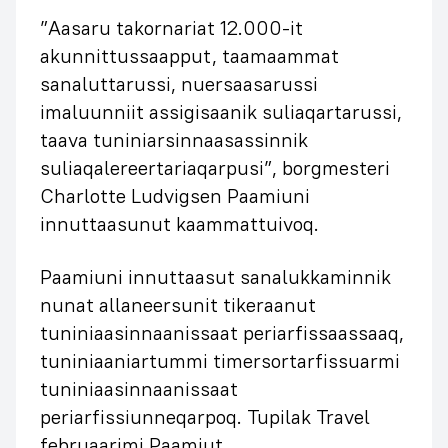
”Aasaru takornariat 12.000-it
akunnittussaapput, taamaammat
sanaluttarussi, nuersaasarussi
imaluunniit assigisaanik suliaqartarussi,
taava tuniniarsinnaasassinnik
suliaqalereertariaqarpusi”, borgmesteri
Charlotte Ludvigsen Paamiuni
innuttaasunut kaammattuivoq.
Paamiuni innuttaasut sanalukkaminnik
nunat allaneersunit tikeraanut
tuniniaasinnaanissaat periarfissaassaaq,
tuniniaaniartummi timersortarfissuarmi
tuniniaasinnaanissaat
periarfissiunneqarpoq. Tupilak Travel
februaarimi Paamiut