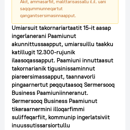
Akit, ammasarfiit, malittarisassallu il.il. uani
saqqummiunneqartut
qanganitsersimasinnaapput.
Umiarsuit takornariartaatit 15-it aasap
ingerlanerani Paamiunut
akunnittussaapput, umiarsuillu taakku
katillugit 12.300-rujunik
ilaasoqassapput. Paamiuni innuttaasut
takornarianik tigusinissaminnut
piareersimassapput, taannavorli
pingaarnertut peqqutaasoq Sermersooq
Business Paamiuniinneranut.
Sermersooq Business Paamiunut
tikeraarnermini illoqarfimmi
suliffeqarfiit, kommunip ingerlatsiviit
inuussutissarsiortullu