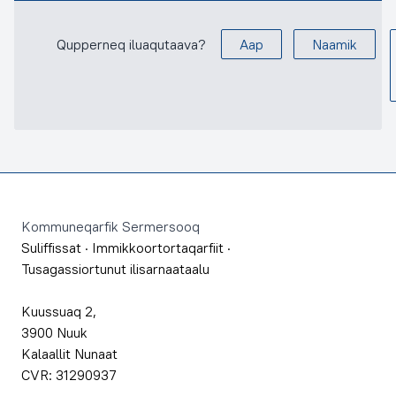
Qupperneq iluaqutaava?
Aap
Naamik
Footer
Kommuneqarfik Sermersooq
Suliffissat
·
Immikkoortortaqarfiit
·
Tusagassiortunut ilisarnaataalu
Kuussuaq 2,
3900 Nuuk
Kalaallit Nunaat
CVR: 31290937