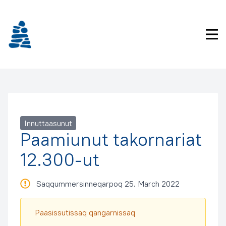
Imarisaanukarit
Pri
Innuttaasunut
Paamiunut takornariat
12.300-ut
Saqqummersinneqarpoq 25. March 2022
Paasissutissaq qangarnissaq