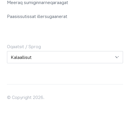
Meeraq sumiginnarneqaraagat
Paasissutissat illersugaanerat
Oqaatsit / Sprog
Oqaatsit / Sprog
© Copyright 2026.