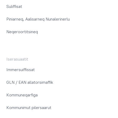
Suliffisat
Piniarneq, Aalisarneq Nunalerinerlu
Neqeroortitsineq
Iserasuaatit
Immersuiffissat
GLN / EAN allatorsimaffik
Kommuneqarfiga
Kommunimut pilersaarut