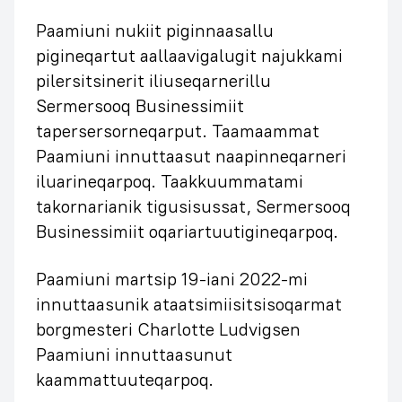
Paamiuni nukiit piginnaasallu
pigineqartut aallaavigalugit najukkami
pilersitsinerit iliuseqarnerillu
Sermersooq Businessimiit
tapersersorneqarput. Taamaammat
Paamiuni innuttaasut naapinneqarneri
iluarineqarpoq. Taakkuummatami
takornarianik tigusisussat, Sermersooq
Businessimiit oqariartuutigineqarpoq.
Paamiuni martsip 19-iani 2022-mi
innuttaasunik ataatsimiisitsisoqarmat
borgmesteri Charlotte Ludvigsen
Paamiuni innuttaasunut
kaammattuuteqarpoq.