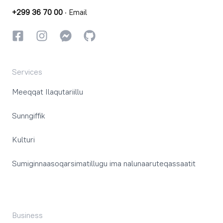
+299 36 70 00
·
Email
Facebookki
Instagrammi
Instagrammi
GitHub
Services
Meeqqat Ilaqutariillu
Sunngiffik
Kulturi
Sumiginnaasoqarsimatillugu ima nalunaaruteqassaatit
Business