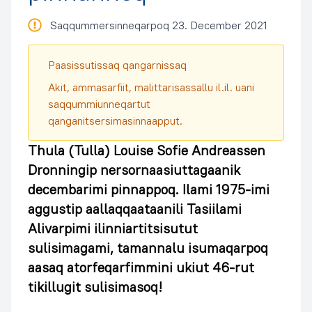
Saqqummersinneqarpoq 23. December 2021
Paasissutissaq qangarnissaq
Akit, ammasarfiit, malittarisassallu il.il. uani
saqqummiunneqartut
qanganitsersimasinnaapput.
Thula (Tulla) Louise Sofie Andreassen
Dronningip nersornaasiuttagaanik
decembarimi pinnappoq. Ilami 1975-imi
aggustip aallaqqaataanili Tasiilami
Alivarpimi ilinniartitsisutut
sulisimagami, tamannalu isumaqarpoq
aasaq atorfeqarfimmini ukiut 46-rut
tikillugit sulisimasoq!