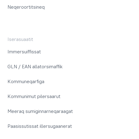
Neqeroortitsineq
Iserasuaatit
Immersuiffissat
GLN / EAN allatorsimaffik
Kommuneqarfiga
Kommunimut pilersaarut
Meeraq sumiginnarneqaraagat
Paasissutissat illersugaanerat