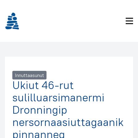
Imarisaanukarit
Pri
Innuttaasunut
Ukiut 46-rut
sulilluarsimanermi
Dronningip
nersornaasiuttagaanik
pinnanneq