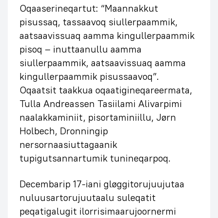
Oqaaserineqartut: “Maannakkut
pisussaq, tassaavoq siullerpaammik,
aatsaavissuaq aamma kingullerpaammik
pisoq – inuttaanullu aamma
siullerpaammik, aatsaavissuaq aamma
kingullerpaammik pisussaavoq”.
Oqaatsit taakkua oqaatigineqareermata,
Tulla Andreassen Tasiilami Alivarpimi
naalakkaminiit, pisortaminiillu, Jørn
Holbech, Dronningip
nersornaasiuttagaanik
tupigutsannartumik tunineqarpoq.
Decembarip 17-iani gløggitorujuujutaa
nuluusartorujuutaalu suleqatit
peqatigalugit ilorrisimaarujoornermi