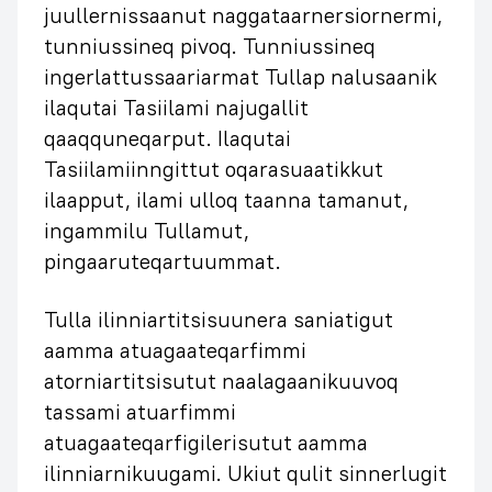
juullernissaanut naggataarnersiornermi,
tunniussineq pivoq. Tunniussineq
ingerlattussaariarmat Tullap nalusaanik
ilaqutai Tasiilami najugallit
qaaqquneqarput. Ilaqutai
Tasiilamiinngittut oqarasuaatikkut
ilaapput, ilami ulloq taanna tamanut,
ingammilu Tullamut,
pingaaruteqartuummat.
Tulla ilinniartitsisuunera saniatigut
aamma atuagaateqarfimmi
atorniartitsisutut naalagaanikuuvoq
tassami atuarfimmi
atuagaateqarfigilerisutut aamma
ilinniarnikuugami. Ukiut qulit sinnerlugit