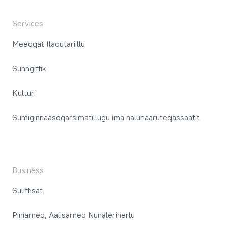
Services
Meeqqat Ilaqutariillu
Sunngiffik
Kulturi
Sumiginnaasoqarsimatillugu ima nalunaaruteqassaatit
Business
Suliffisat
Piniarneq, Aalisarneq Nunalerinerlu