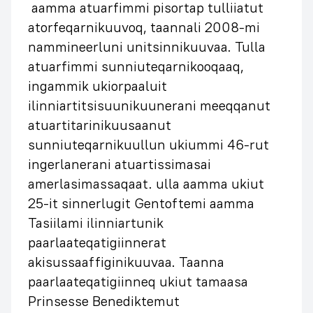
aamma atuarfimmi pisortap tulliiatut
atorfeqarnikuuvoq, taannali 2008-mi
nammineerluni unitsinnikuuvaa. Tulla
atuarfimmi sunniuteqarnikooqaaq,
ingammik ukiorpaaluit
ilinniartitsisuunikuunerani meeqqanut
atuartitarinikuusaanut
sunniuteqarnikuullun ukiummi 46-rut
ingerlanerani atuartissimasai
amerlasimassaqaat. ulla aamma ukiut
25-it sinnerlugit Gentoftemi aamma
Tasiilami ilinniartunik
paarlaateqatigiinnerat
akisussaaffiginikuuvaa. Taanna
paarlaateqatigiinneq ukiut tamaasa
Prinsesse Benediktemut