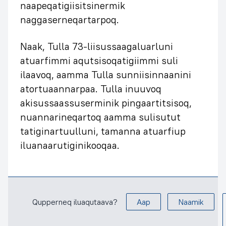
naapeqatigiisitsinermik
naggaserneqartarpoq.
Naak, Tulla 73-liisussaagaluarluni
atuarfimmi aqutsisoqatigiimmi suli
ilaavoq, aamma Tulla sunniisinnaanini
atortuaannarpaa. Tulla inuuvoq
akisussaassuserminik pingaartitsisoq,
nuannarineqartoq aamma sulisutut
tatiginartuulluni, tamanna atuarfiup
iluanaarutiginikooqaa.
Qupperneq iluaqutaava?
Aap
Naamik