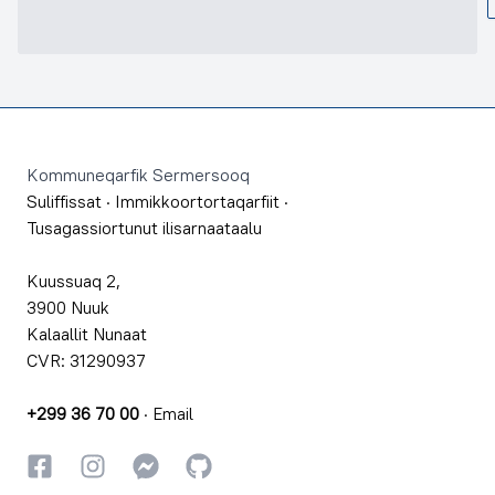
Footer
Kommuneqarfik Sermersooq
Suliffissat
·
Immikkoortortaqarfiit
·
Tusagassiortunut ilisarnaataalu
Kuussuaq 2,
3900 Nuuk
Kalaallit Nunaat
CVR: 31290937
+299 36 70 00
·
Email
Facebookki
Instagrammi
Instagrammi
GitHub