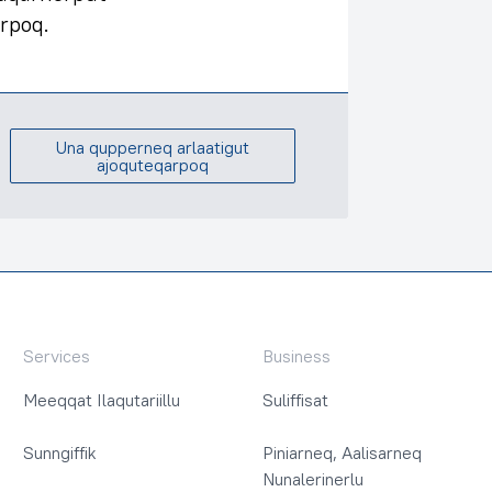
rpoq.
Una qupperneq arlaatigut
ajoquteqarpoq
Services
Business
Meeqqat Ilaqutariillu
Suliffisat
Sunngiffik
Piniarneq, Aalisarneq
Nunalerinerlu