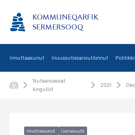
Imarisaanukarit
KOMMUNEQARFIK
SERMERSOOQ
Innuttaasunut
Inuussutissarsiutilinnut
Politikki
Nutaarsiassat
2021
De
kingulliit
Saqqaa
Innuttaasunut
Uumasuutit