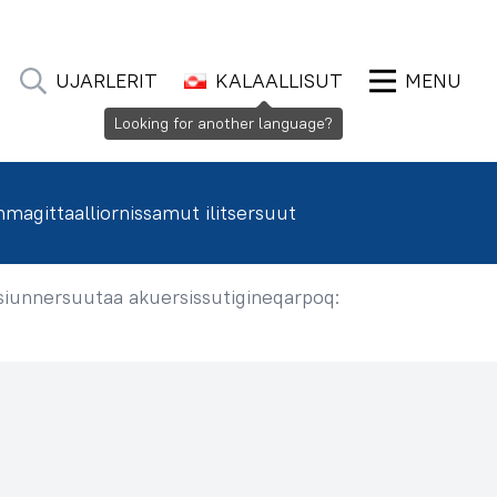
UJARLERIT
KALAALLISUT
MENU
Looking for another language?
agittaalliornissamut ilitsersuut
siunnersuutaa akuersissutigineqarpoq: