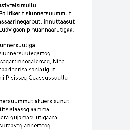
styrelsimullu
 Politikerit siunnersuummut
assaarineqarput, innuttaasut
 Ludvigsenip nuannaarutigaa.
iunnersuutiga
siunnersuuteqartoq,
saqartinneqalersoq, Nina
aarinerisa saniatigut,
uni Pisisseq Quassussuullu
unnersuummut akuersisunut
titsialaasoq aamma
era qujamasuutigaara.
sutaavoq annertooq,