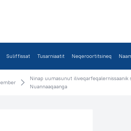
Suliffissat
Tusarniaatit
Neqeroortitsineq
Naamm
Ninap uumasunut iliveqarfeqalernissaanik 
cember
Nuannaaqaanga