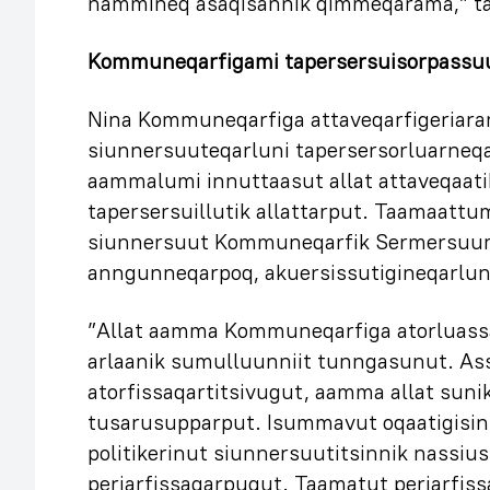
nammineq asaqisannik qimmeqarama,” ta
Kommuneqarfigami tapersersuisorpassu
Nina Kommuneqarfiga attaveqarfigeriara
siunnersuuteqarluni tapersersorluarneqar
aammalumi innuttaasut allat attaveqaat
tapersersuillutik allattarput. Taamaattu
siunnersuut Kommuneqarfik Sermersuu
anngunneqarpoq, akuersissutigineqarlun
”Allat aamma Kommuneqarfiga atorluass
arlaanik sumulluunniit tunngasunut. Ass
atorfissaqartitsivugut, aamma allat sunik
tusarusupparput. Isummavut oqaatigisi
politikerinut siunnersuutitsinnik nassiu
periarfissaqarpugut. Taamatut periarfis