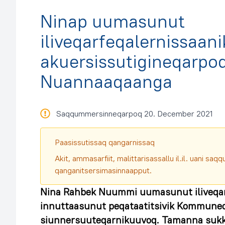
Ninap uumasunut
iliveqarfeqalernissaan
akuersissutigineqarpoq
Nuannaaqaanga
Saqqummersinneqarpoq 20. December 2021
Paasissutissaq qangarnissaq
Akit, ammasarfiit, malittarisassallu il.il. uani s
qanganitsersimasinnaapput.
Nina Rahbek Nuummi uumasunut iliveqar
innuttaasunut peqataatitsivik Kommuneq
siunnersuuteqarnikuuvoq. Tamanna suk