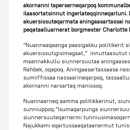
akornanni taperserneqarpoq kommunalbe
ilaasortatsinnut ingerlateqqinneqarluni.
akuersissuteqarmata aningaasartassai n
peqataalluarnerat borgmester Charlotte
”Nuannaaqaanga paasigakku politikerit s
akuersissutigisimagaat,” innuttaasutut 
maannakkullu siunnersuutaa aningaasas
Rahbek, oqapoq. Aningaasartassaasa nass
sumiiffissaa nassaarineqarpoq, tassaall
akornanni narsartaq manissoq.
Nuannaarneq aamma politikkerinut, si
sunniuppoq.”Isumaqarpunga siunnersuu
siunnersuuteqarnermi tunniusimasoqarn
Najukkami oqartussaaqataanermut tunis