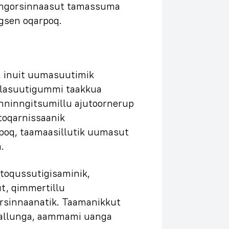
nngorsinnaasut tamassuma
igsen oqarpoq.
, inuit uumasuutimik
erlasuutigummi taakkua
anninngitsumillu ajutoornerup
toqarnissaanik
poq, taamaasillutik uumasut
.
toqussutigisaminik,
t, qimmertillu
orsinnaanatik. Taamanikkut
mallunga, aammami uanga