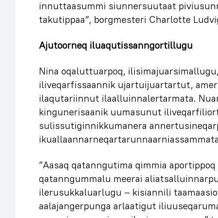
innuttaasummi siunnersuutaat piviusu
takutippaa”, borgmesteri Charlotte Ludv
Ajutoorneq iluaqutissanngortillugu
Nina oqaluttuarpoq, ilisimajuarsimallugu
iliveqarfissaannik ujartuijuartartut, am
ilaqutariinnut ilaalluinnalertarmata. Nu
kingunerisaanik uumasunut iliveqarfilior
sulissutiginnikkumanera annertusineqar
ikuallaannarneqartarunnaarniassammata
”Aasaq qatanngutima qimmia aportippoq 
qatanngummalu meerai aliatsalluinnarpu
ilerusukkaluarlugu – kisiannili taamaasi
aalajangerpunga arlaatigut iliuuseqaru