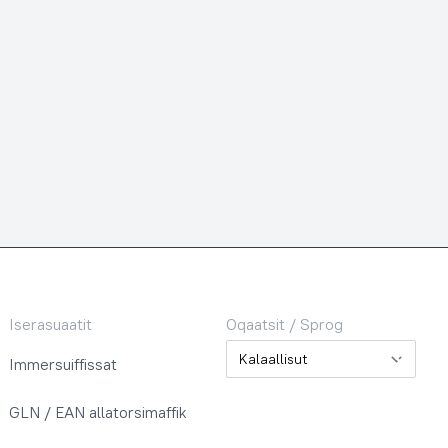
Iserasuaatit
Oqaatsit / Sprog
Oqaatsit / Sprog
Immersuiffissat
GLN / EAN allatorsimaffik