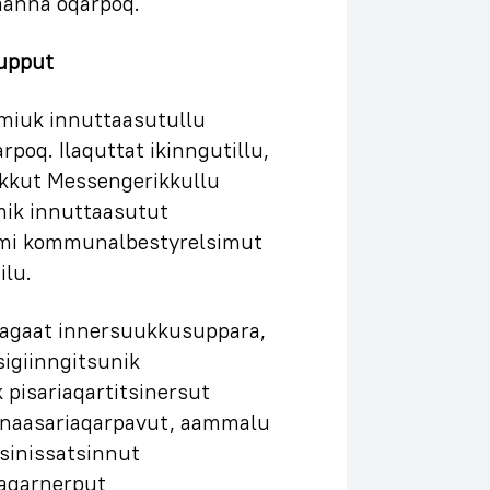
anna oqarpoq.
upput
miuk innuttaasutullu
poq. Ilaquttat ikinngutillu,
ikkut Messengerikkullu
mik innuttaasutut
mi kommunalbestyrelsimut
ilu.
agaat innersuukkusuppara,
igiinngitsunik
 pisariaqartitsinersut
nnaasariaqarpavut, aammalu
ssinissatsinnut
saqarnerput