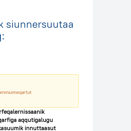
ik siunnersuutaa
:
aqqummiunneqartut
feqalernissaanik
arfiga aqqutigalugu
kasuumik innuttaasut