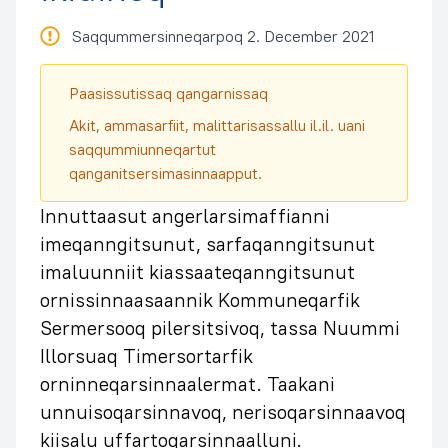
Saqqummersinneqarpoq 2. December 2021
Paasissutissaq qangarnissaq
Akit, ammasarfiit, malittarisassallu il.il. uani
saqqummiunneqartut
qanganitsersimasinnaapput.
Innuttaasut angerlarsimaffianni
imeqanngitsunut, sarfaqanngitsunut
imaluunniit kiassaateqanngitsunut
ornissinnaasaannik Kommuneqarfik
Sermersooq pilersitsivoq, tassa Nuummi
Illorsuaq Timersortarfik
orninneqarsinnaalermat. Taakani
unnuisoqarsinnavoq, nerisoqarsinnaavoq
kiisalu uffartoqarsinnaalluni.