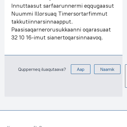
Innuttaasut sarfaarunnermi eqqugaasut
Nuummi Illorsuaq Timersortarfimmut
takkutiinnarsinnaapput.
Paasisaqarnerorusukkaanni oqarasuaat
32 10 16-imut sianertoqarsinnaavoq.
Qupperneq iluaqutaava?
Aap
Naamik
Footer