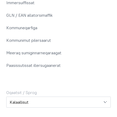
Immersuiffissat
GLN / EAN allatorsimaffik
Kommuneqarfiga
Kommunimut pilersaarut
Meeraq sumiginnarneqaraagat
Paasissutissat illersugaanerat
Oqaatsit / Sprog
Oqaatsit / Sprog