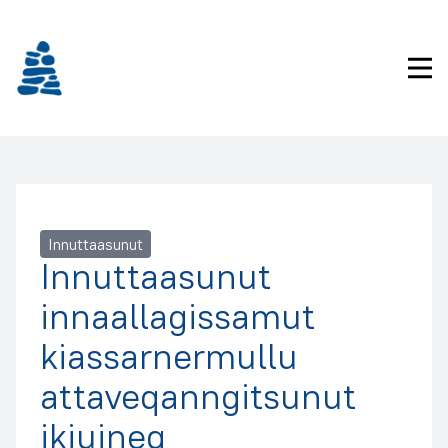
Imarisaanukarit
Pri
Innuttaasunut
Innuttaasunut
innaallagissamut
kiassarnermullu
attaveqanngitsunut
ikiuineq