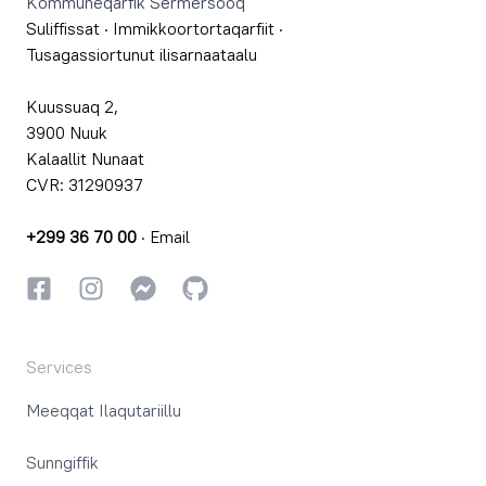
Kommuneqarfik Sermersooq
Suliffissat
·
Immikkoortortaqarfiit
·
Tusagassiortunut ilisarnaataalu
Kuussuaq 2,
3900 Nuuk
Kalaallit Nunaat
CVR: 31290937
+299 36 70 00
·
Email
Facebookki
Instagrammi
Instagrammi
GitHub
Services
Meeqqat Ilaqutariillu
Sunngiffik