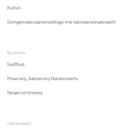
Kulturi
Sumiginnaasoqarsimatillugu ima nalunaaruteqassaatit
Business
Suliffisat
Piniarneq, Aalisarneq Nunalerinerlu
Neqeroortitsineq
Iserasuaatit