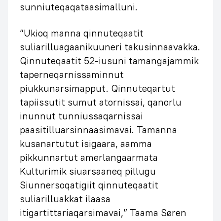
sunniuteqaqataasimalluni.
”Ukioq manna qinnuteqaatit
suliarilluagaanikuuneri takusinnaavakka.
Qinnuteqaatit 52-iusuni tamangajammik
taperneqarnissaminnut
piukkunarsimapput. Qinnuteqartut
tapiissutit sumut atornissai, qanorlu
inunnut tunniussaqarnissai
paasitilluarsinnaasimavai. Tamanna
kusanartutut isigaara, aamma
pikkunnartut amerlangaarmata
Kulturimik siuarsaaneq pillugu
Siunnersoqatigiit qinnuteqaatit
suliarilluakkat ilaasa
itigartittariaqarsimavai,” Taama Søren