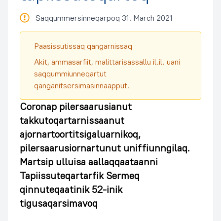
Saqqummersinneqarpoq 31. March 2021
Paasissutissaq qangarnissaq
Akit, ammasarfiit, malittarisassallu il.il. uani
saqqummiunneqartut
qanganitsersimasinnaapput.
Coronap pilersaarusianut
takkutoqartarnissaanut
ajornartoortitsigaluarnikoq,
pilersaarusiornartunut uniffiunngilaq.
Martsip ulluisa aallaqqaataanni
Tapiissuteqartarfik Sermeq
qinnuteqaatinik 52-inik
tigusaqarsimavoq