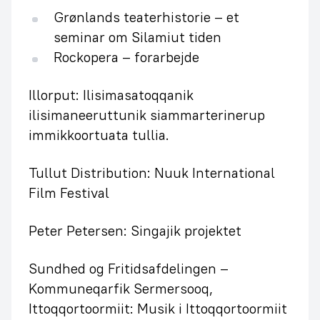
Grønlands teaterhistorie – et
seminar om Silamiut tiden
Rockopera – forarbejde
Illorput: Ilisimasatoqqanik
ilisimaneeruttunik siammarterinerup
immikkoortuata tullia.
Tullut Distribution: Nuuk International
Film Festival
Peter Petersen: Singajik projektet
Sundhed og Fritidsafdelingen –
Kommuneqarfik Sermersooq,
Ittoqqortoormiit: Musik i Ittoqqortoormiit