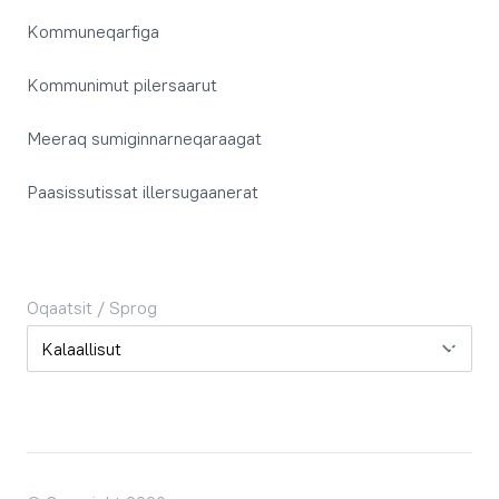
Kommuneqarfiga
Kommunimut pilersaarut
Meeraq sumiginnarneqaraagat
Paasissutissat illersugaanerat
Oqaatsit / Sprog
Oqaatsit / Sprog