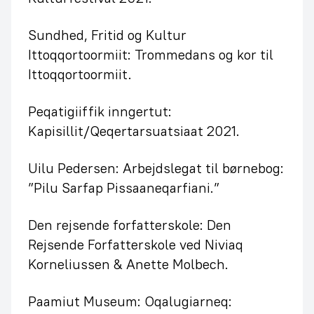
Sundhed, Fritid og Kultur
Ittoqqortoormiit: Trommedans og kor til
Ittoqqortoormiit.
Peqatigiiffik inngertut:
Kapisillit/Qeqertarsuatsiaat 2021.
Uilu Pedersen: Arbejdslegat til børnebog:
”Pilu Sarfap Pissaaneqarfiani.”
Den rejsende forfatterskole: Den
Rejsende Forfatterskole ved Niviaq
Korneliussen & Anette Molbech.
Paamiut Museum: Oqalugiarneq: