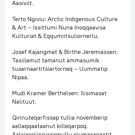
Aasiviit.
Terto Ngiviu: Arctic Indigenous Culture
& Art – Issittumi Nuna Inoqqaavisa
Kulturiat & Eqqumiitsuliornerlu.
Josef Kajangmat & Birthe Jeremiassen:
Tasiilamut tamanut ammasumik
tusarnaartitsiartorneq – Uummatip
Nipaa.
Mudi Kramer Berthelsen: Ilisimasat
Nalituut.
Qinnuteqarfissap tullia novemberip
aallaqqaataanut killeqarpoq.
Aalajangiinnissamullu piumasaqaatit