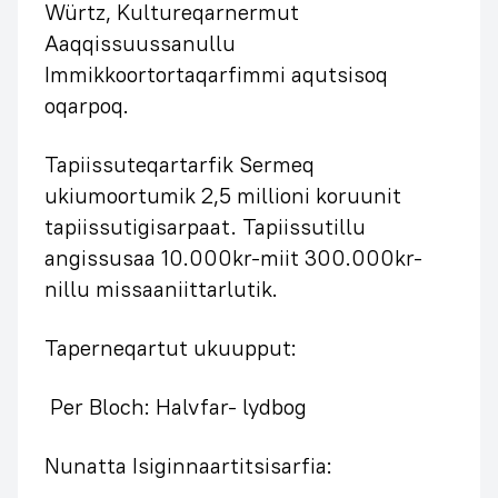
Würtz, Kultureqarnermut
Aaqqissuussanullu
Immikkoortortaqarfimmi aqutsisoq
oqarpoq.
Tapiissuteqartarfik Sermeq
ukiumoortumik 2,5 millioni koruunit
tapiissutigisarpaat. Tapiissutillu
angissusaa 10.000kr-miit 300.000kr-
nillu missaaniittarlutik.
Taperneqartut ukuupput:
Per Bloch: Halvfar- lydbog
Nunatta Isiginnaartitsisarfia: