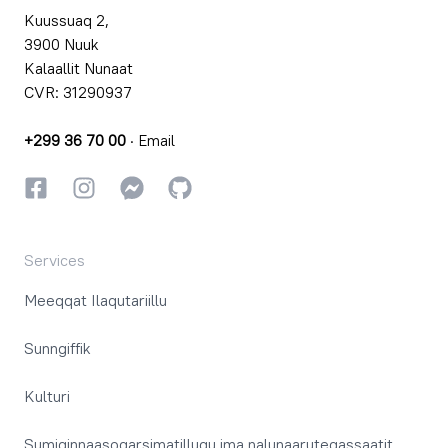
Kuussuaq 2,
3900 Nuuk
Kalaallit Nunaat
CVR: 31290937
+299 36 70 00
·
Email
Facebookki
Instagrammi
Instagrammi
GitHub
Services
Meeqqat Ilaqutariillu
Sunngiffik
Kulturi
Sumiginnaasoqarsimatillugu ima nalunaaruteqassaatit