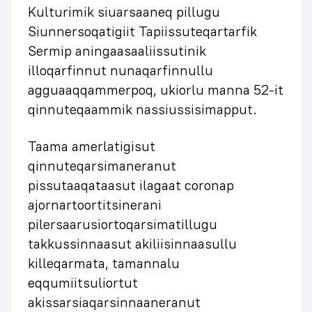
Kulturimik siuarsaaneq pillugu
Siunnersoqatigiit Tapiissuteqartarfik
Sermip aningaasaaliissutinik
illoqarfinnut nunaqarfinnullu
agguaaqqammerpoq, ukiorlu manna 52-it
qinnuteqaammik nassiussisimapput.
Taama amerlatigisut
qinnuteqarsimaneranut
pissutaaqataasut ilagaat coronap
ajornartoortitsinerani
pilersaarusiortoqarsimatillugu
takkussinnaasut akiliisinnaasullu
killeqarmata, tamannalu
eqqumiitsuliortut
akissarsiaqarsinnaaneranut