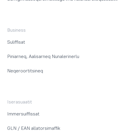
Business
Suliffisat
Piniarneq, Aalisarneq Nunalerinerlu
Neqeroortitsineq
Iserasuaatit
Immersuiffissat
GLN / EAN allatorsimaffik