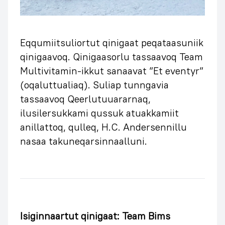
Eqqumiitsuliortut qinigaat peqataasuniik
qinigaavoq. Qinigaasorlu tassaavoq Team
Multivitamin-ikkut sanaavat ”Et eventyr”
(oqaluttualiaq). Suliap tunngavia
tassaavoq Qeerlutuuararnaq,
ilusilersukkami qussuk atuakkamiit
anillattoq, qulleq, H.C. Andersennillu
nasaa takuneqarsinnaalluni.
Isiginnaartut qinigaat: Team Bims