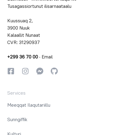
Tusagassiortunut ilisarnaataalu
Kuussuaq 2,
3900 Nuuk
Kalaallit Nunaat
CVR: 31290937
+299 36 70 00
·
Email
Facebookki
Instagrammi
Instagrammi
GitHub
Services
Meeqqat Ilaqutariillu
Sunngiffik
Kulturi