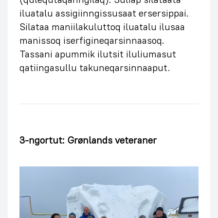
iluatalu assigiinngissusaat ersersippai.
Silataa maniilakuluttoq iluatalu ilusaa
manissoq iserfigineqarsinnaasoq.
Tassani apummik ilutsit iluliumasut
qatiingasullu takuneqarsinnaaput.
3-ngortut: Grønlands veteraner