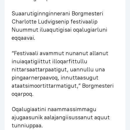
Suaarutiginnginnerani Borgmesteri
Charlotte Ludvigsenip festivaalip
Nuummut iluaqutigisai oqalugiarluni
eqqaavai.
“Festivaali avammut nunanut allanut
inuiaqatigiittut illoqarfittullu
nittarsaattarpaatigut, uannullu una
pingaarnerpaavoq, innuttaasugut
ataatsimoortittarmatigut,” Borgmesteri
oqarpoq.
Oqalugiaatini naammassimmagu
ajugaasunik aalajangiisussanut aquut
tunniuppaa.