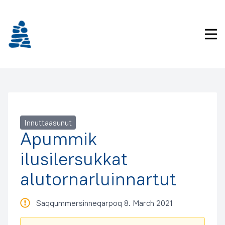
Imarisaanukarit
Pri
Innuttaasunut
Apummik
ilusilersukkat
alutornarluinnartut
Saqqummersinneqarpoq 8. March 2021