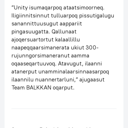
”Unity isumaqarpoq ataatsimoorneq.
Iligiinnitsinnut tulluarpoq pissutigalugu
sanannittuusugut aappariit
pingasuugatta. Qallunaat
ajoqersuartortut kalaallillu
naapeqqaarsimanerata ukiut 300-
rujunngorsimaneranut aamma
oqaaseqartuuvoq. Atavugut, ilaanni
atanerput unamminalaarsinnaasarpoq
ilaannilu nuannertarluni,” ajugaasut
Team BALKKAN oqarput.