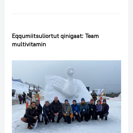
Eqqumiitsuliortut qinigaat: Team
multivitamin