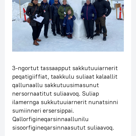
3-ngortut tassaapput sakkutuuiarnerit
peqatigiiffiat, taakkulu suliaat kalaallit
qallunaallu sakkutuusimasunut
nersornaatitut suliaavoq. Suliap
ilamernga sukkutuuiarnerit nunatsinni
sumiinneri ersersippai.
Qallorfigineqarsinnaallunilu
sisoorfigineqarsinnaasutut suliaavoq.