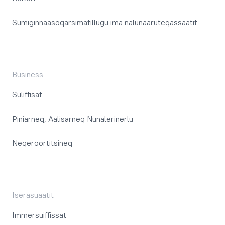
Sumiginnaasoqarsimatillugu ima nalunaaruteqassaatit
Business
Suliffisat
Piniarneq, Aalisarneq Nunalerinerlu
Neqeroortitsineq
Iserasuaatit
Immersuiffissat