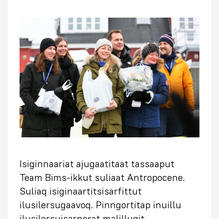
Isiginnaariat ajugaatitaat tassaaput
Team Bims-ikkut suliaat Antropocene.
Suliaq isiginaartitsisarfittut
ilusilersugaavoq. Pinngortitap inuillu
ilusilersuisarnerat malillugit