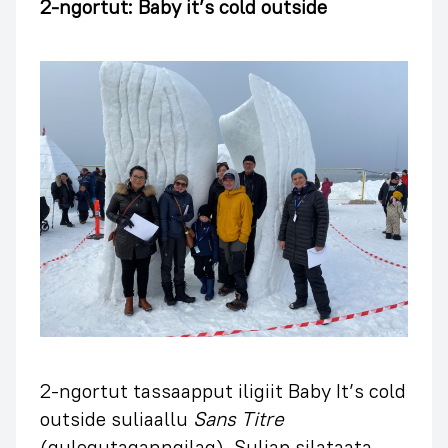
2-ngortut: Baby it’s cold outside
2-ngortut tassaapput iligiit Baby It’s cold
outside suliaallu
Sans Titre
(qulequtaqanngilaq). Suliap silataata