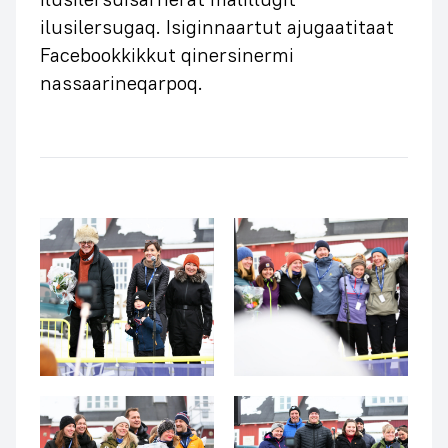
ilusilersugaq. Isiginnaartut ajugaatitaat
Facebookkikkut qinersinermi
nassaarineqarpoq.