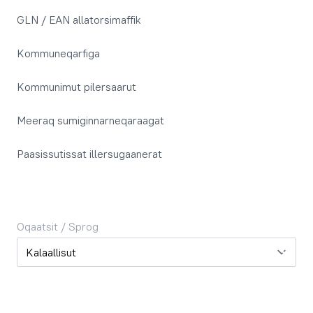
GLN / EAN allatorsimaffik
Kommuneqarfiga
Kommunimut pilersaarut
Meeraq sumiginnarneqaraagat
Paasissutissat illersugaanerat
Oqaatsit / Sprog
Oqaatsit / Sprog