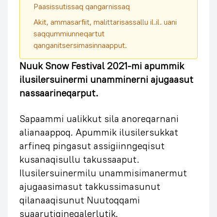
Paasissutissaq qangarnissaq
Akit, ammasarfiit, malittarisassallu il.il. uani
saqqummiunneqartut
qanganitsersimasinnaapput.
Nuuk Snow Festival 2021-mi apummik
ilusilersuinermi unamminerni ajugaasut
nassaarineqarput.
Sapaammi ualikkut sila anoreqarnani
alianaappoq. Apummik ilusilersukkat
arfineq pingasut assigiinngeqisut
kusanaqisullu takussaaput.
Ilusilersuinermilu unammisimanermut
ajugaasimasut takkussimasunut
qilanaaqisunut Nuutoqqami
suaarutigineqalerlutik.