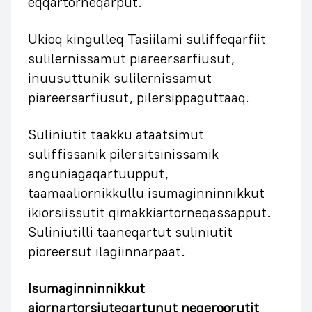
eqqartorneqarput.
Ukioq kingulleq Tasiilami suliffeqarfiit
sulilernissamut piareersarfiusut,
inuusuttunik sulilernissamut
piareersarfiusut, pilersippaguttaaq.
Suliniutit taakku ataatsimut
suliffissanik pilersitsinissamik
anguniagaqartuupput,
taamaaliornikkullu isumaginninnikkut
ikiorsiissutit qimakkiartorneqassapput.
Suliniutilli taaneqartut suliniutit
pioreersut ilagiinnarpaat.
Isumaginninnikkut
ajornartorsiuteqartunut neqeroorutit