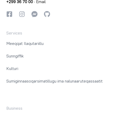
+299 36 70 00
·
Email
Facebookki
Instagrammi
Instagrammi
GitHub
Services
Meeqqat Ilaqutariillu
Sunngiffik
Kulturi
Sumiginnaasoqarsimatillugu ima nalunaaruteqassaatit
Business