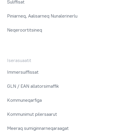
Suliffisat
Piniarneq, Aalisarneq Nunalerinerlu
Neqeroortitsineq
Iserasuaatit
Immersuiffissat
GLN / EAN allatorsimaffik
Kommuneqarfiga
Kommunimut pilersaarut
Meeraq sumiginnarneqaraagat