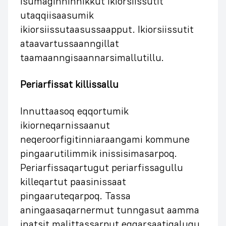
Isumaginninnikkut ikiorsiissutit
utaqqiisaasumik
ikiorsiissutaasussaapput. Ikiorsiissutit
ataavartussaanngillat
taamaanngisaannarsimallutillu.
Periarfissat killissallu
Innuttaasoq eqqortumik
ikiorneqarnissaanut
neqeroorfigitinniaraangami kommune
pingaarutilimmik inissisimasarpoq.
Periarfissaqartugut periarfissagullu
killeqartut paasinissaat
pingaaruteqarpoq. Tassa
aningaasaqarnermut tunngasut aamma
inatsit malittassarput eqqarsaatigalugu.