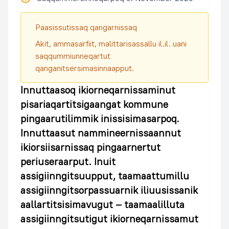
Paasissutissaq qangarnissaq
Akit, ammasarfiit, malittarisassallu il.il. uani
saqqummiunneqartut
qanganitsersimasinnaapput.
Innuttaasoq ikiorneqarnissaminut
pisariaqartitsigaangat kommune
pingaarutilimmik inissisimasarpoq.
Innuttaasut nammineernissaannut
ikiorsiisarnissaq pingaarnertut
periuseraarput. Inuit
assigiinngitsuupput, taamaattumillu
assigiinngitsorpassuarnik iliuusissanik
aallartitsisimavugut – taamaalilluta
assigiinngitsutigut ikiorneqarnissamut