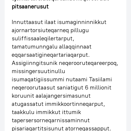
pitsaanerusut
Innuttaasut ilaat isumaginninnikkut
ajornartorsiuteqarneq pillugu
suliffissaaleqilertarput,
tamatumunngalu allaqqinnaat
eqqarsaatigineqartariaqarput.
Assigiinngitsunik neqerooruteqareerpoq,
missingersuutinullu
isumaqatigiissummi nutaami Tasiilami
neqeroorutaasut saniatigut 6 millionit
koruunit aalajangersimasunut
atugassatut immikkoortinneqarput,
taakkulu immikkut ittumik
tapersersorneqarnissaminnut
pisariaqartitsisunut atorneqassapput.