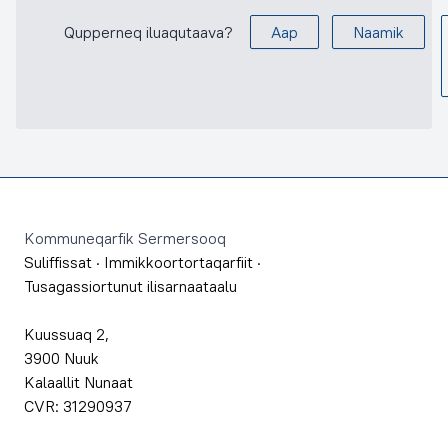
Qupperneq iluaqutaava?
Aap
Naamik
Footer
Kommuneqarfik Sermersooq
Suliffissat
·
Immikkoortortaqarfiit
·
Tusagassiortunut ilisarnaataalu
Kuussuaq 2,
3900 Nuuk
Kalaallit Nunaat
CVR: 31290937