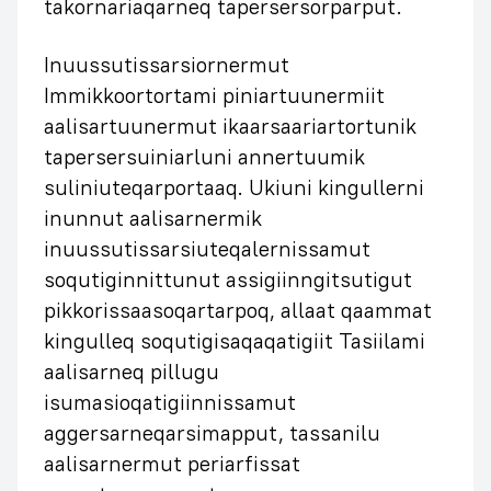
takornariaqarneq tapersersorparput.
Inuussutissarsiornermut
Immikkoortortami piniartuunermiit
aalisartuunermut ikaarsaariartortunik
tapersersuiniarluni annertuumik
suliniuteqarportaaq. Ukiuni kingullerni
inunnut aalisarnermik
inuussutissarsiuteqalernissamut
soqutiginnittunut assigiinngitsutigut
pikkorissaasoqartarpoq, allaat qaammat
kingulleq soqutigisaqaqatigiit Tasiilami
aalisarneq pillugu
isumasioqatigiinnissamut
aggersarneqarsimapput, tassanilu
aalisarnermut periarfissat