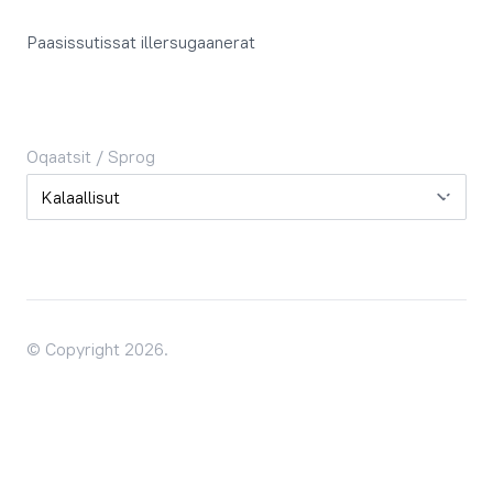
Paasissutissat illersugaanerat
Oqaatsit / Sprog
Oqaatsit / Sprog
© Copyright 2026.