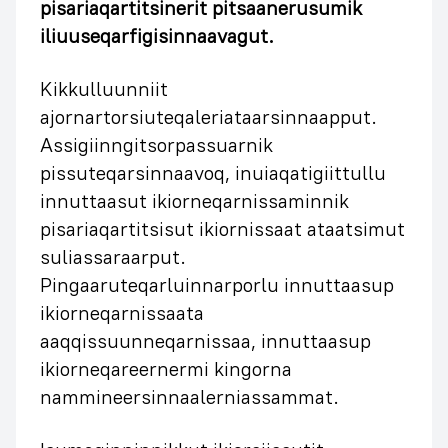
pisariaqartitsinerit pitsaanerusumik
iliuuseqarfigisinnaavagut.
Kikkulluunniit
ajornartorsiuteqaleriataarsinnaapput.
Assigiinngitsorpassuarnik
pissuteqarsinnaavoq, inuiaqatigiittullu
innuttaasut ikiorneqarnissaminnik
pisariaqartitsisut ikiornissaat ataatsimut
suliassaraarput.
Pingaaruteqarluinnarporlu innuttaasup
ikiorneqarnissaata
aaqqissuunneqarnissaa, innuttaasup
ikiorneqareernermi kingorna
nammineersinnaalerniassammat.