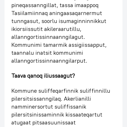
pineqassanngillat, tassa imaappoq
Tasiilamiinnaq aningaasaqarnermut
tunngasut, soorlu isumaginninnikkut
ikiorsiissutit akileraarutillu,
allanngortissinnaanngilagut.
Kommunimi tamarmik assigiissapput,
taannalu inatsit kommunimi
allanngortissinnaanngilarput.
Taava qanoq iliussaagut?
Kommune suliffeqarfinnik suliffinnillu
pilersitsissanngilaq. Akerlianilli
namminersortut suliffissanik
pilersitsinissaminnik kissaateqartut
atugaat pitsaasuunissaat