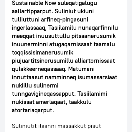
Sustainable Now suleqatigalugu
aallartipparput. Suliniut ukiuni
tulliuttuni arfineq-pingasuni
ingerlassaaq, Tasiilamilu nunaqarfinnilu
meeqqat inuusuttullu pitsaanerusumik
inuunerminni atugaqarnissaat taamalu
toqqissisimanerusumik
piujuartitsinerusumillu alliartornissaat
qulakkeerneqassaaq. Matumani
innuttaasut namminneq isumassarsiaat
nukiillu sulinermi
tunngavigineqassapput. Tasiilamimi
nukissat amerlaqaat, taakkulu
atortariaqarput.
Suliniutit ilaanni massakkut pisut