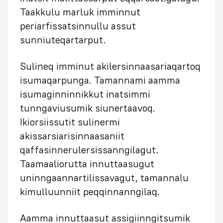
Taakkulu marluk imminnut
periarfissatsinnullu assut
sunniuteqartarput.
Sulineq imminut akilersinnaasariaqartoq
isumaqarpunga. Tamannami aamma
isumaginninnikkut inatsimmi
tunngaviusumik siunertaavoq.
Ikiorsiissutit sulinermi
akissarsiarisinnaasaniit
qaffasinnerulersissanngilagut.
Taamaaliorutta innuttaasugut
uninngaannartilissavagut, tamannalu
kimulluunniit peqqinnanngilaq.
Aamma innuttaasut assigiinngitsumik