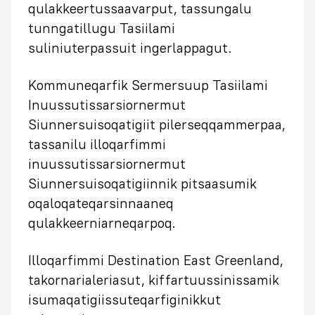
qulakkeertussaavarput, tassungalu
tunngatillugu Tasiilami
suliniuterpassuit ingerlappagut.
Kommuneqarfik Sermersuup Tasiilami
Inuussutissarsiornermut
Siunnersuisoqatigiit pilerseqqammerpaa,
tassanilu illoqarfimmi
inuussutissarsiornermut
Siunnersuisoqatigiinnik pitsaasumik
oqaloqateqarsinnaaneq
qulakkeerniarneqarpoq.
Illoqarfimmi Destination East Greenland,
takornarialeriasut, kiffartuussinissamik
isumaqatigiissuteqarfiginikkut