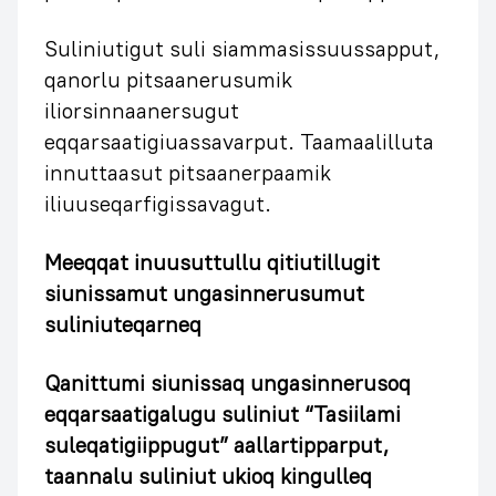
Suliniutigut suli siammasissuussapput,
qanorlu pitsaanerusumik
iliorsinnaanersugut
eqqarsaatigiuassavarput. Taamaalilluta
innuttaasut pitsaanerpaamik
iliuuseqarfigissavagut.
Meeqqat inuusuttullu qitiutillugit
siunissamut ungasinnerusumut
suliniuteqarneq
Qanittumi siunissaq ungasinnerusoq
eqqarsaatigalugu suliniut “Tasiilami
suleqatigiippugut” aallartipparput,
taannalu suliniut ukioq kingulleq