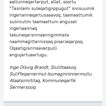
aallunneqartarput, allat, soorlu
“Tasiilami suleqatigiippugut” sivisuumik
ingerlanneqartussaavoq, taamaattumik
suliniutini taamaattuni angusat
ingerlaannaq
takuneqarsinnaanngimmata
naammagittarnissaq pisariaqarpoq.
Oqaatigisinnaavarpulli
angujartuaarlugu.
Inge Olsvig Brandt, Siulittaasoq,
Suliffeqarnermut Isumaginninnermullu
Ataatsimiititaq, Kommuneqarfik
Sermersooq