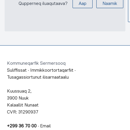
Qupperneq iluaqutaava?
Aap
Naamik
Footer
Kommuneqarfik Sermersooq
Suliffissat
·
Immikkoortortaqarfiit
·
Tusagassiortunut ilisarnaataalu
Kuussuaq 2,
3900 Nuuk
Kalaallit Nunaat
CVR: 31290937
+299 36 70 00
·
Email