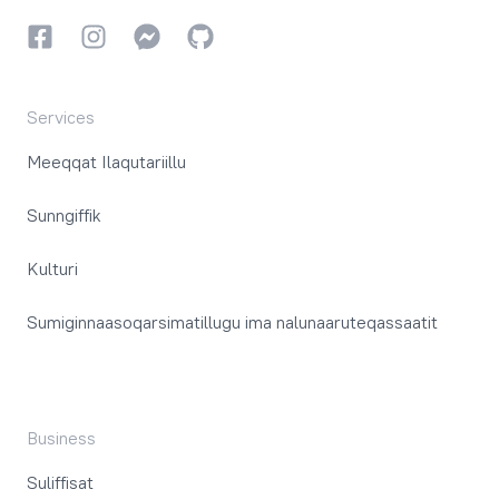
Facebookki
Instagrammi
Instagrammi
GitHub
Services
Meeqqat Ilaqutariillu
Sunngiffik
Kulturi
Sumiginnaasoqarsimatillugu ima nalunaaruteqassaatit
Business
Suliffisat