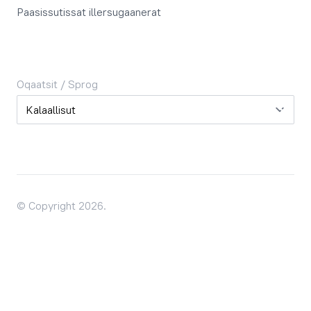
Paasissutissat illersugaanerat
Oqaatsit / Sprog
Oqaatsit / Sprog
© Copyright 2026.