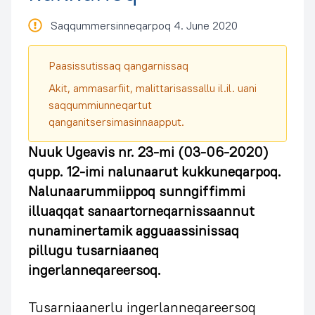
Saqqummersinneqarpoq 4. June 2020
Paasissutissaq qangarnissaq
Akit, ammasarfiit, malittarisassallu il.il. uani
saqqummiunneqartut
qanganitsersimasinnaapput.
Nuuk Ugeavis nr. 23-mi (03-06-2020)
qupp. 12-imi nalunaarut kukkuneqarpoq.
Nalunaarummiippoq sunngiffimmi
illuaqqat sanaartorneqarnissaannut
nunaminertamik agguaassinissaq
pillugu tusarniaaneq
ingerlanneqareersoq.
Tusarniaanerlu ingerlanneqareersoq