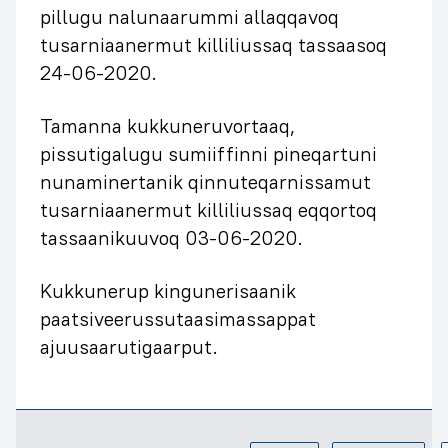
pillugu nalunaarummi allaqqavoq
tusarniaanermut killiliussaq tassaasoq
24-06-2020.
Tamanna kukkuneruvortaaq,
pissutigalugu sumiiffinni pineqartuni
nunaminertanik qinnuteqarnissamut
tusarniaanermut killiliussaq eqqortoq
tassaanikuuvoq 03-06-2020.
Kukkunerup kingunerisaanik
paatsiveerussutaasimassappat
ajuusaarutigaarput.