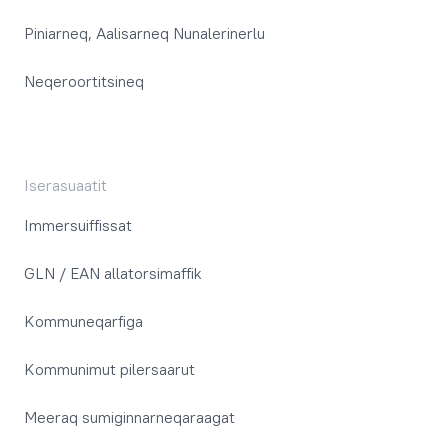
Piniarneq, Aalisarneq Nunalerinerlu
Neqeroortitsineq
Iserasuaatit
Immersuiffissat
GLN / EAN allatorsimaffik
Kommuneqarfiga
Kommunimut pilersaarut
Meeraq sumiginnarneqaraagat