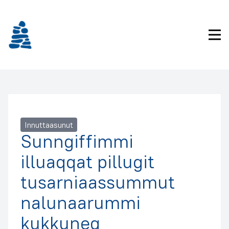
Imarisaanukarit
Pri
Innuttaasunut
Sunngiffimmi
illuaqqat pillugit
tusarniaassummut
nalunaarummi
kukkuneq