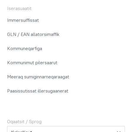
Iserasuaatit
Immersuiffissat
GLN / EAN allatorsimaffik
Kommuneqarfiga
Kommunimut pilersaarut
Meeraq sumiginnarneqaraagat
Paasissutissat illersugaanerat
Oqaatsit / Sprog
Oqaatsit / Sprog