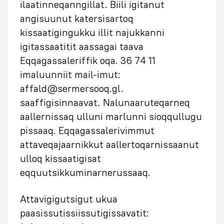
ilaatinneqanngillat. Biili igitanut
angisuunut katersisartoq
kissaatigingukku illit najukkanni
igitassaatitit aassagai taava
Eqqagassaleriffik oqa. 36 74 11
imaluunniit mail-imut:
affald@sermersooq.gl.
saaffigisinnaavat. Nalunaaruteqarneq
aallernissaq ulluni marlunni sioqqullugu
pissaaq. Eqqagassalerivimmut
attaveqajaarnikkut aallertoqarnissaanut
ulloq kissaatigisat
eqquutsikkuminarnerussaaq.
Attavigigutsigut ukua
paasissutissiissutigissavatit: