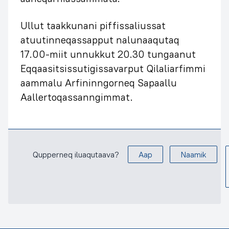
Ullut taakkunani piffissaliussat
atuutinneqassapput nalunaaqutaq
17.00-miit unnukkut 20.30 tungaanut
Eqqaasitsissutigissavarput Qilaliarfimmi
aammalu Arfininngorneq Sapaallu
Aallertoqassanngimmat.
Qupperneq iluaqutaava?
Aap
Naamik