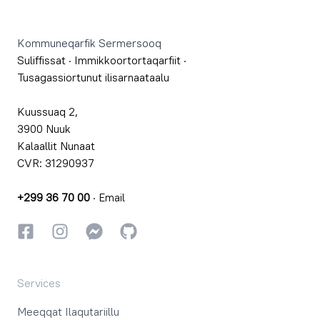
Footer
Kommuneqarfik Sermersooq
Suliffissat
·
Immikkoortortaqarfiit
·
Tusagassiortunut ilisarnaataalu
Kuussuaq 2,
3900 Nuuk
Kalaallit Nunaat
CVR: 31290937
+299 36 70 00
·
Email
Facebookki
Instagrammi
Instagrammi
GitHub
Services
Meeqqat Ilaqutariillu