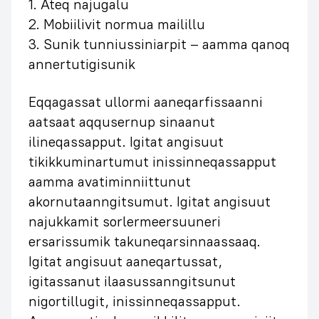
1. Ateq najugalu
2. Mobiilivit normua mailillu
3. Sunik tunniussiniarpit – aamma qanoq
annertutigisunik
Eqqagassat ullormi aaneqarfissaanni
aatsaat aqqusernup sinaanut
ilineqassapput. Igitat angisuut
tikikkuminartumut inissinneqassapput
aamma avatiminniittunut
akornutaanngitsumut. Igitat angisuut
najukkamit sorlermeersuuneri
ersarissumik takuneqarsinnaassaaq.
Igitat angisuut aaneqartussat,
igitassanut ilaasussanngitsunut
nigortillugit, inissinneqassapput.