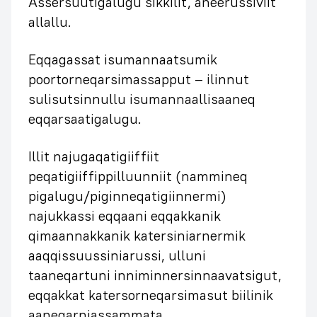
Assersuutigalugu sikkilit, aneerussiviit
allallu.
Eqqagassat isumannaatsumik
poortorneqarsimassapput – ilinnut
sulisutsinnullu isumannaallisaaneq
eqqarsaatigalugu.
Illit najugaqatigiiffiit
peqatigiiffippilluunniit (nammineq
pigalugu/piginneqatigiinnermi)
najukkassi eqqaani eqqakkanik
qimaannakkanik katersiniarnermik
aaqqissuussiniarussi, ulluni
taaneqartuni inniminnersinnaavatsigut,
eqqakkat katersorneqarsimasut biilinik
aaneqarniassammata.