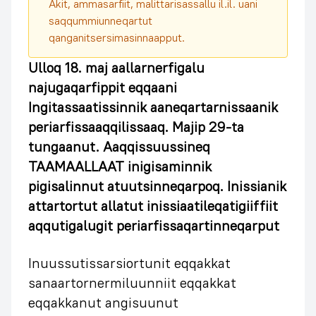
Akit, ammasarfiit, malittarisassallu il.il. uani
saqqummiunneqartut
qanganitsersimasinnaapput.
Ulloq 18. maj aallarnerfigalu
najugaqarfippit eqqaani
Ingitassaatissinnik aaneqartarnissaanik
periarfissaaqqilissaaq. Majip 29-ta
tungaanut. Aaqqissuussineq
TAAMAALLAAT inigisaminnik
pigisalinnut atuutsinneqarpoq. Inissianik
attartortut allatut inissiaatileqatigiiffiit
aqqutigalugit periarfissaqartinneqarput
Inuussutissarsiortunit eqqakkat
sanaartornermiluunniit eqqakkat
eqqakkanut angisuunut