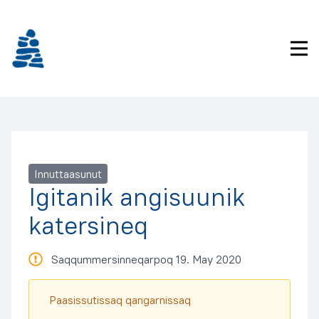
Imarisaanukarit
Pri
Innuttaasunut
Igitanik angisuunik
katersineq
Saqqummersinneqarpoq 19. May 2020
Paasissutissaq qangarnissaq