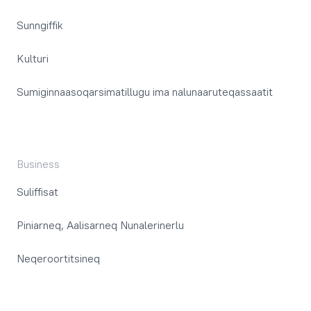
Sunngiffik
Kulturi
Sumiginnaasoqarsimatillugu ima nalunaaruteqassaatit
Business
Suliffisat
Piniarneq, Aalisarneq Nunalerinerlu
Neqeroortitsineq