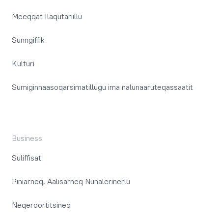
Meeqqat Ilaqutariillu
Sunngiffik
Kulturi
Sumiginnaasoqarsimatillugu ima nalunaaruteqassaatit
Business
Suliffisat
Piniarneq, Aalisarneq Nunalerinerlu
Neqeroortitsineq