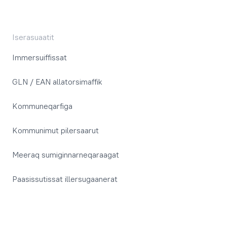
Iserasuaatit
Immersuiffissat
GLN / EAN allatorsimaffik
Kommuneqarfiga
Kommunimut pilersaarut
Meeraq sumiginnarneqaraagat
Paasissutissat illersugaanerat