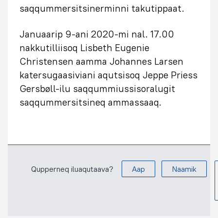
saqqummersitsinerminni takutippaat.
Januaarip 9-ani 2020-mi nal. 17.00
nakkutilliisoq Lisbeth Eugenie
Christensen aamma Johannes Larsen
katersugaasiviani aqutsisoq Jeppe Priess
Gersbøll-ilu saqqummiussisoralugit
saqqummersitsineq ammassaaq.
Qupperneq iluaqutaava?
Aap
Naamik