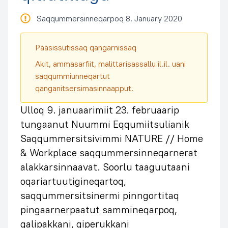
Saqqummersinneqarpoq 8. January 2020
Paasissutissaq qangarnissaq
Akit, ammasarfiit, malittarisassallu il.il. uani
saqqummiunneqartut
qanganitsersimasinnaapput.
Ulloq 9. januaarimiit 23. februaarip
tungaanut Nuummi Eqqumiitsulianik
Saqqummersitsivimmi NATURE // Home
& Workplace saqqummersinneqarnerat
alakkarsinnaavat. Soorlu taaguutaani
oqariartuutigineqartoq,
saqqummersitsinermi pinngortitaq
pingaarnerpaatut sammineqarpoq,
qalipakkani, qiperukkani