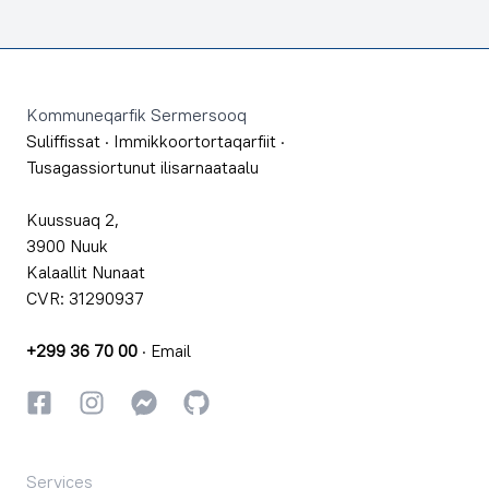
Footer
Kommuneqarfik Sermersooq
Suliffissat
·
Immikkoortortaqarfiit
·
Tusagassiortunut ilisarnaataalu
Kuussuaq 2,
3900 Nuuk
Kalaallit Nunaat
CVR: 31290937
+299 36 70 00
·
Email
Facebookki
Instagrammi
Instagrammi
GitHub
Services