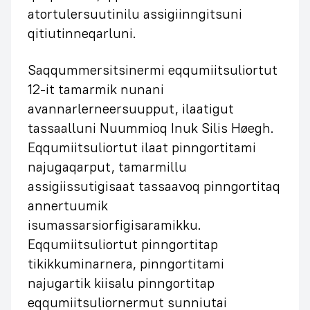
atortulersuutinilu assigiinngitsuni
qitiutinneqarluni.
Saqqummersitsinermi eqqumiitsuliortut
12-it tamarmik nunani
avannarlerneersuupput, ilaatigut
tassaalluni Nuummioq Inuk Silis Høegh.
Eqqumiitsuliortut ilaat pinngortitami
najugaqarput, tamarmillu
assigiissutigisaat tassaavoq pinngortitaq
annertuumik
isumassarsiorfigisaramikku.
Eqqumiitsuliortut pinngortitap
tikikkuminarnera, pinngortitami
najugartik kiisalu pinngortitap
eqqumiitsuliornermut sunniutai