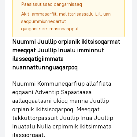
Paasissutissaq qangarnissaq
Akit, ammasarfiit, malittarisassallu il.il. uani
saqqummiunneqartut
qanganitsersimasinnaapput.
Nuummi Juullip orpianik ikitsisoqarmat
meeqqat Juullip Inualu imminnut
ilasseqatigiimmata
nuannattunnguaqarpoq
Nuummi Kommuneqarfiup allaffiata
eqqaani Adventip Sapaataasa
aallaqqaataani ukioq manna Juullip
orpianik ikitsisoqarpoq. Meeqqat
takkuttorpassuit Juullip Inua Juullip
Inuatalu Nulia orpimmik ikitsimmata
ilassiorpaat.