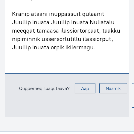
Kranip ataani inuppassuit qulaanit
Juullip Inuata Juullip Inuata Nuliatalu
meeqqat tamaasa ilassiortorpaat, taakku
nipiminnik ussersorlutillu ilassiorput,
Juullip Inuata orpik ikilermagu.
Qupperneq iluaqutaava?
Aap
Naamik