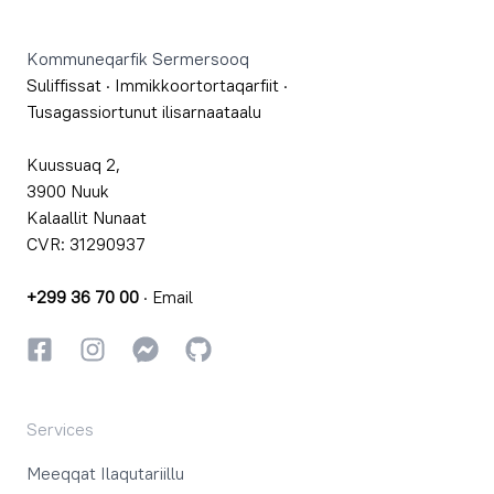
Footer
Kommuneqarfik Sermersooq
Suliffissat
·
Immikkoortortaqarfiit
·
Tusagassiortunut ilisarnaataalu
Kuussuaq 2,
3900 Nuuk
Kalaallit Nunaat
CVR: 31290937
+299 36 70 00
·
Email
Facebookki
Instagrammi
Instagrammi
GitHub
Services
Meeqqat Ilaqutariillu