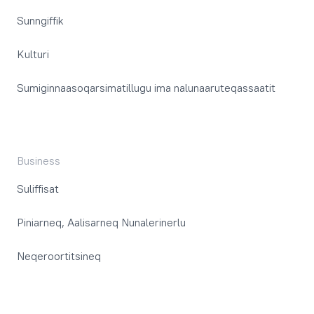
Sunngiffik
Kulturi
Sumiginnaasoqarsimatillugu ima nalunaaruteqassaatit
Business
Suliffisat
Piniarneq, Aalisarneq Nunalerinerlu
Neqeroortitsineq