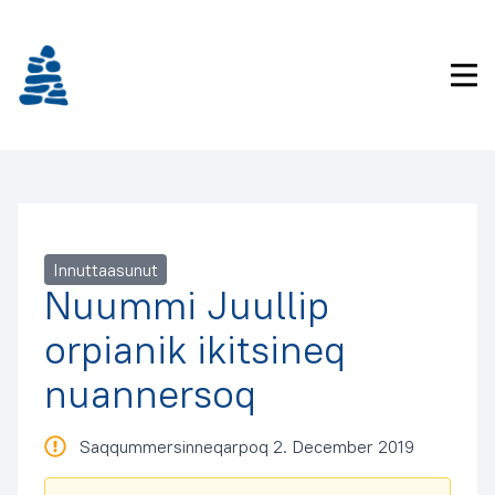
Imarisaanukarit
Pri
Innuttaasunut
Nuummi Juullip
orpianik ikitsineq
nuannersoq
Saqqummersinneqarpoq 2. December 2019