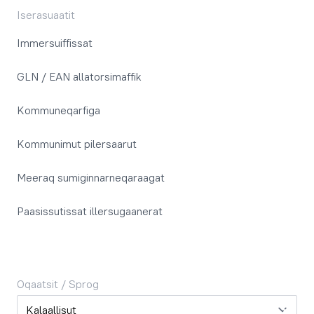
Iserasuaatit
Immersuiffissat
GLN / EAN allatorsimaffik
Kommuneqarfiga
Kommunimut pilersaarut
Meeraq sumiginnarneqaraagat
Paasissutissat illersugaanerat
Oqaatsit / Sprog
Oqaatsit / Sprog