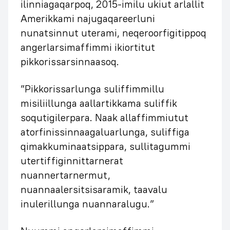
ilinniagaqarpoq, 2015-imilu ukiut arlallit
Amerikkami najugaqareerluni
nunatsinnut uterami, neqeroorfigitippoq
angerlarsimaffimmi ikiortitut
pikkorissarsinnaasoq.
”Pikkorissarlunga suliffimmillu
misiliillunga aallartikkama suliffik
soqutigilerpara. Naak allaffimmiutut
atorfinissinnaagaluarlunga, suliffiga
qimakkuminaatsippara, sullitagummi
utertiffiginnittarnerat
nuannertarnermut,
nuannaalersitsisaramik, taavalu
inulerillunga nuannaralugu.”