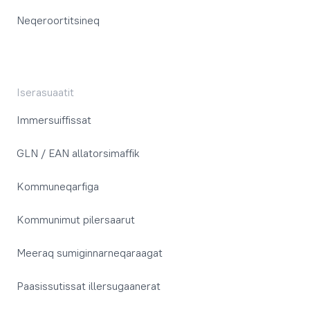
Neqeroortitsineq
Iserasuaatit
Immersuiffissat
GLN / EAN allatorsimaffik
Kommuneqarfiga
Kommunimut pilersaarut
Meeraq sumiginnarneqaraagat
Paasissutissat illersugaanerat