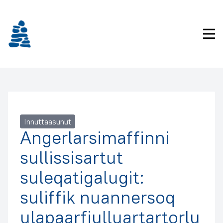
Imarisaanukarit
Pri
Innuttaasunut
Angerlarsimaffinni
sullissisartut
suleqatigalugit:
suliffik nuannersoq
ulapaarfiulluartartorlu