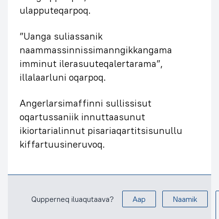
ulapputeqarpoq.
”Uanga suliassanik
naammassinnissimanngikkangama
imminut ilerasuuteqalertarama”,
illalaarluni oqarpoq.
Angerlarsimaffinni sullissisut
oqartussaniik innuttaasunut
ikiortarialinnut pisariaqartitsisunullu
kiffartuusineruvoq.
Qupperneq iluaqutaava?
Aap
Naamik