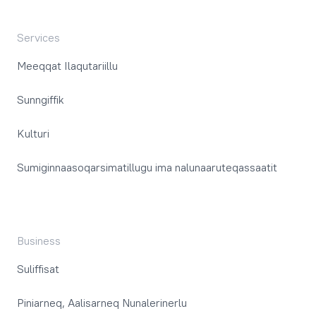
Services
Meeqqat Ilaqutariillu
Sunngiffik
Kulturi
Sumiginnaasoqarsimatillugu ima nalunaaruteqassaatit
Business
Suliffisat
Piniarneq, Aalisarneq Nunalerinerlu