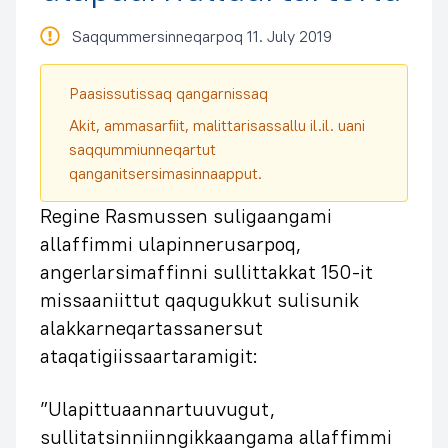
Saqqummersinneqarpoq 11. July 2019
Paasissutissaq qangarnissaq
Akit, ammasarfiit, malittarisassallu il.il. uani
saqqummiunneqartut
qanganitsersimasinnaapput.
Regine Rasmussen suligaangami
allaffimmi ulapinnerusarpoq,
angerlarsimaffinni sullittakkat 150-it
missaaniittut qaqugukkut sulisunik
alakkarneqartassanersut
ataqatigiissaartaramigit:
”Ulapittuaannartuuvugut,
sullitatsinniinngikkaangama allaffimmi