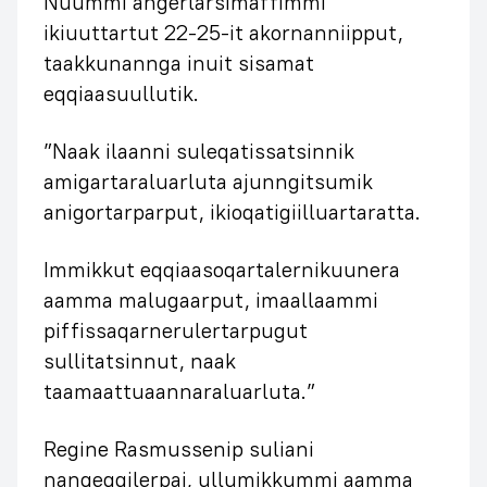
Nuummi angerlarsimaffimmi
ikiuuttartut 22-25-it akornanniipput,
taakkunannga inuit sisamat
eqqiaasuullutik.
”Naak ilaanni suleqatissatsinnik
amigartaraluarluta ajunngitsumik
anigortarparput, ikioqatigiilluartaratta.
Immikkut eqqiaasoqartalernikuunera
aamma malugaarput, imaallaammi
piffissaqarnerulertarpugut
sullitatsinnut, naak
taamaattuaannaraluarluta.”
Regine Rasmussenip suliani
nangeqqilerpai, ullumikkummi aamma