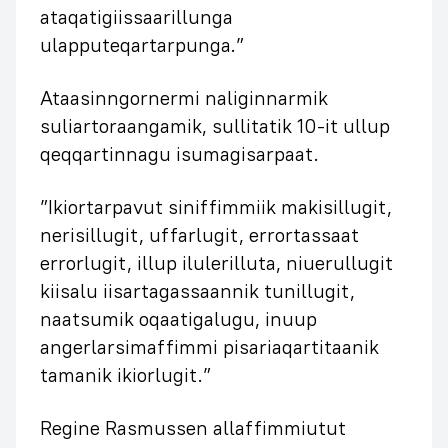
ataqatigiissaarillunga
ulapputeqartarpunga.”
Ataasinngornermi naliginnarmik
suliartoraangamik, sullitatik 10-it ullup
qeqqartinnagu isumagisarpaat.
”Ikiortarpavut siniffimmiik makisillugit,
nerisillugit, uffarlugit, errortassaat
errorlugit, illup ilulerilluta, niuerullugit
kiisalu iisartagassaannik tunillugit,
naatsumik oqaatigalugu, inuup
angerlarsimaffimmi pisariaqartitaanik
tamanik ikiorlugit.”
Regine Rasmussen allaffimmiutut