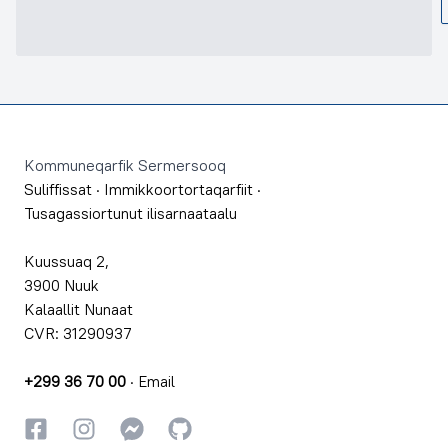
Footer
Kommuneqarfik Sermersooq
Suliffissat
·
Immikkoortortaqarfiit
·
Tusagassiortunut ilisarnaataalu
Kuussuaq 2,
3900 Nuuk
Kalaallit Nunaat
CVR: 31290937
+299 36 70 00
·
Email
Facebookki
Instagrammi
Instagrammi
GitHub