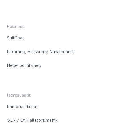
Business
Suliffisat
Piniarneq, Aalisarneq Nunalerinerlu
Neqeroortitsineq
Iserasuaatit
Immersuiffissat
GLN / EAN allatorsimaffik