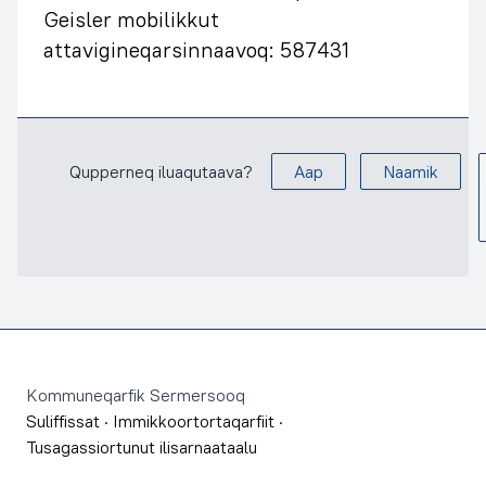
Geisler mobilikkut
attavigineqarsinnaavoq: 587431
Qupperneq iluaqutaava?
Aap
Naamik
Footer
Kommuneqarfik Sermersooq
Suliffissat
·
Immikkoortortaqarfiit
·
Tusagassiortunut ilisarnaataalu