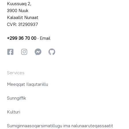
Kuussuaq 2,
3900 Nuuk
Kalaallit Nunaat
CVR: 31290937
+299 36 70 00
·
Email
Facebookki
Instagrammi
Instagrammi
GitHub
Services
Meeqqat Ilaqutariillu
Sunngiffik
Kulturi
Sumiginnaasoqarsimatillugu ima nalunaaruteqassaatit