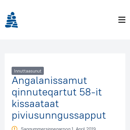
Imarisaanukarit
Pri
Innuttaasunut
Angalanissamut
qinnuteqartut 58-it
kissaataat
piviusunngussapput
Saqqummersinneqarpoq 1. April 2019