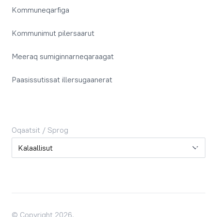
Kommuneqarfiga
Kommunimut pilersaarut
Meeraq sumiginnarneqaraagat
Paasissutissat illersugaanerat
Oqaatsit / Sprog
Oqaatsit / Sprog
© Copyright 2026.