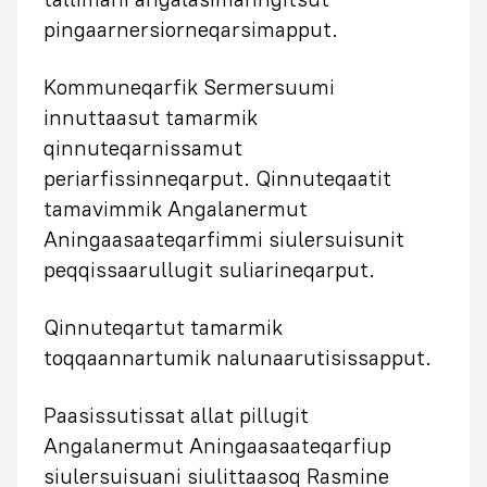
pingaarnersiorneqarsimapput.
Kommuneqarfik Sermersuumi
innuttaasut tamarmik
qinnuteqarnissamut
periarfissinneqarput. Qinnuteqaatit
tamavimmik Angalanermut
Aningaasaateqarfimmi siulersuisunit
peqqissaarullugit suliarineqarput.
Qinnuteqartut tamarmik
toqqaannartumik nalunaarutisissapput.
Paasissutissat allat pillugit
Angalanermut Aningaasaateqarfiup
siulersuisuani siulittaasoq Rasmine