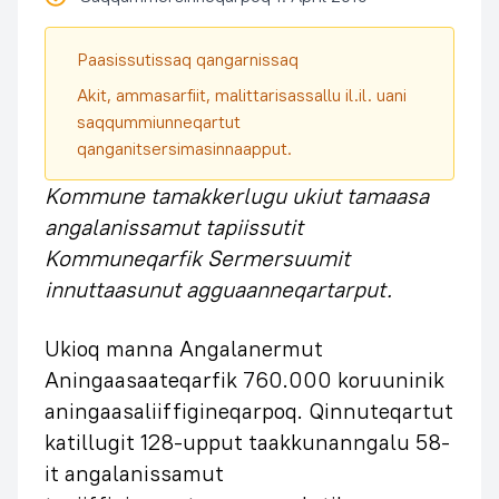
Paasissutissaq qangarnissaq
Akit, ammasarfiit, malittarisassallu il.il. uani
saqqummiunneqartut
qanganitsersimasinnaapput.
Kommune tamakkerlugu ukiut tamaasa
angalanissamut tapiissutit
Kommuneqarfik Sermersuumit
innuttaasunut agguaanneqartarput.
Ukioq manna Angalanermut
Aningaasaateqarfik 760.000 koruuninik
aningaasaliiffigineqarpoq. Qinnuteqartut
katillugit 128-upput taakkunanngalu 58-
it angalanissamut