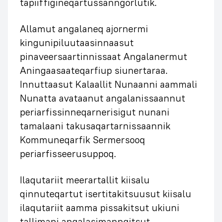
tapiiffigineqartussanngorlutik.
Allamut angalaneq ajornermi
kingunipiluutaasinnaasut
pinaveersaartinnissaat Angalanermut
Aningaasaateqarfiup siunertaraa.
Innuttaasut Kalaallit Nunaanni aammali
Nunatta avataanut angalanissaannut
periarfissinneqarnerisigut nunani
tamalaani takusaqartarnissaannik
Kommuneqarfik Sermersooq
periarfisseerusuppoq.
Ilaqutariit meerartallit kiisalu
qinnuteqartut isertitakitsuusut kiisalu
ilaqutariit aamma pissakitsut ukiuni
tallimani angalasimanngitsut