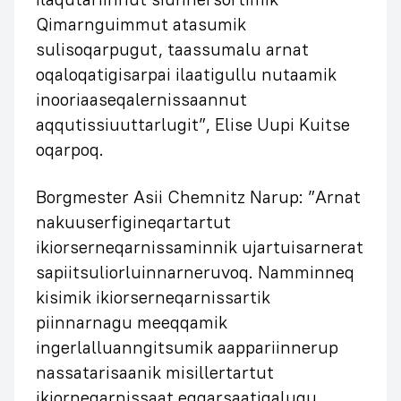
Qimarnguimmut atasumik
sulisoqarpugut, taassumalu arnat
oqaloqatigisarpai ilaatigullu nutaamik
inooriaaseqalernissaannut
aqqutissiuuttarlugit”, Elise Uupi Kuitse
oqarpoq.
Borgmester Asii Chemnitz Narup: ”Arnat
nakuuserfigineqartartut
ikiorserneqarnissaminnik ujartuisarnerat
sapiitsuliorluinnarneruvoq. Namminneq
kisimik ikiorserneqarnissartik
piinnarnagu meeqqamik
ingerlalluanngitsumik aappariinnerup
nassatarisaanik misillertartut
ikiorneqarnissaat eqqarsaatigalugu.