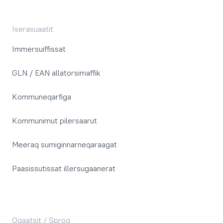
Iserasuaatit
Immersuiffissat
GLN / EAN allatorsimaffik
Kommuneqarfiga
Kommunimut pilersaarut
Meeraq sumiginnarneqaraagat
Paasissutissat illersugaanerat
Oqaatsit / Sprog