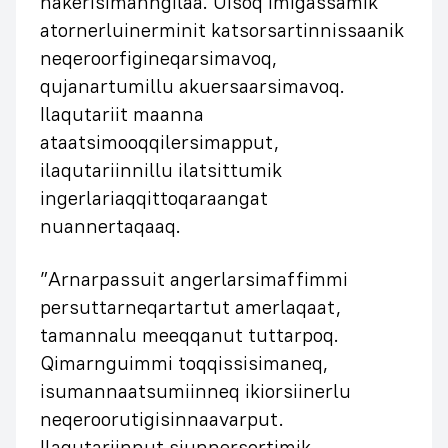
nakerisimanngilaa. Uisoq imigassamik
atornerluinerminit katsorsartinnissaanik
neqeroorfigineqarsimavoq,
qujanartumillu akuersaarsimavoq.
Ilaqutariit maanna
ataatsimooqqilersimapput,
ilaqutariinnillu ilatsittumik
ingerlariaqqittoqaraangat
nuannertaqaaq.
”Arnarpassuit angerlarsimaffimmi
persuttarneqartartut amerlaqaat,
tamannalu meeqqanut tuttarpoq.
Qimarnguimmi toqqissisimaneq,
isumannaatsumiinneq ikiorsiinerlu
neqeroorutigisinnaavarput.
Ilaqutariinnut siunnersortimik