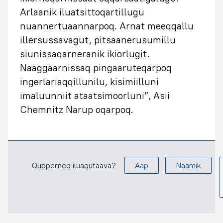
Arlaanik iluatsittoqartillugu
nuannertuaannarpoq. Arnat meeqqallu
illersussavagut, pitsaanerusumillu
siunissaqarneranik ikiorlugit.
Naaggaarnissaq pingaaruteqarpoq
ingerlariaqqillunilu, kisimiilluni
imaluunniit ataatsimoorluni”, Asii
Chemnitz Narup oqarpoq.
Qupperneq iluaqutaava?
Aap
Naamik