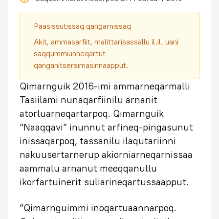
Paasissutissaq qangarnissaq
Akit, ammasarfiit, malittarisassallu il.il. uani
saqqummiunneqartut
qanganitsersimasinnaapput.
Qimarnguik 2016-imi ammarneqarmalli
Tasiilami nunaqarfiinilu arnanit
atorluarneqartarpoq. Qimarnguik
“Naaqqavi” inunnut arfineq-pingasunut
inissaqarpoq, tassanilu ilaqutariinni
nakuusertarnerup akiorniarneqarnissaa
aammalu arnanut meeqqanullu
ikorfartuinerit suliarineqartussaapput.
”Qimarnguimmi inoqartuaannarpoq.