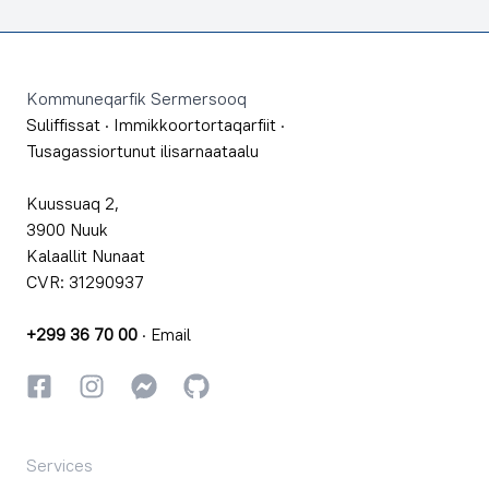
Footer
Kommuneqarfik Sermersooq
Suliffissat
·
Immikkoortortaqarfiit
·
Tusagassiortunut ilisarnaataalu
Kuussuaq 2,
3900 Nuuk
Kalaallit Nunaat
CVR: 31290937
+299 36 70 00
·
Email
Facebookki
Instagrammi
Instagrammi
GitHub
Services