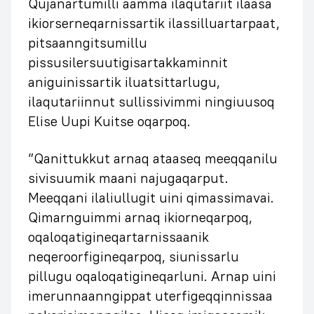
Qujanartumilli aamma ilaqutariit ilaasa
ikiorserneqarnissartik ilassilluartarpaat,
pitsaanngitsumillu
pissusilersuutigisartakkaminnit
aniguinissartik iluatsittarlugu,
ilaqutariinnut sullissivimmi ningiuusoq
Elise Uupi Kuitse oqarpoq.
”Qanittukkut arnaq ataaseq meeqqanilu
sivisuumik maani najugaqarput.
Meeqqani ilaliullugit uini qimassimavai.
Qimarnguimmi arnaq ikiorneqarpoq,
oqaloqatigineqartarnissaanik
neqeroorfigineqarpoq, siunissarlu
pillugu oqaloqatigineqarluni. Arnap uini
imerunnaanngippat uterfigeqqinnissaa