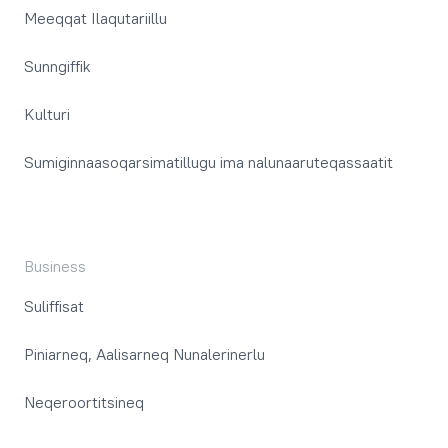
Meeqqat Ilaqutariillu
Sunngiffik
Kulturi
Sumiginnaasoqarsimatillugu ima nalunaaruteqassaatit
Business
Suliffisat
Piniarneq, Aalisarneq Nunalerinerlu
Neqeroortitsineq