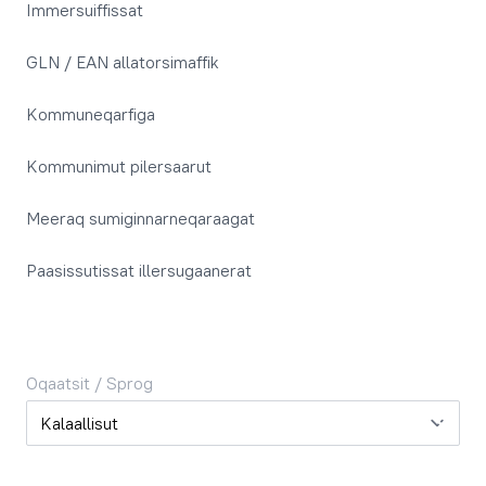
Immersuiffissat
GLN / EAN allatorsimaffik
Kommuneqarfiga
Kommunimut pilersaarut
Meeraq sumiginnarneqaraagat
Paasissutissat illersugaanerat
Oqaatsit / Sprog
Oqaatsit / Sprog