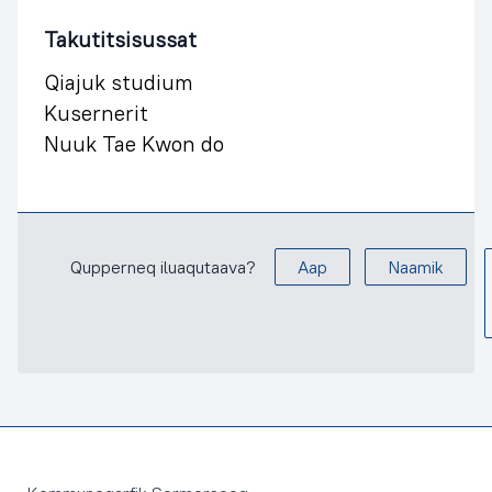
Takutitsisussat
Qiajuk studium
Kusernerit
Nuuk Tae Kwon do
Qupperneq iluaqutaava?
Aap
Naamik
Footer