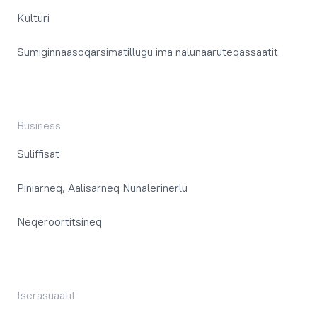
Kulturi
Sumiginnaasoqarsimatillugu ima nalunaaruteqassaatit
Business
Suliffisat
Piniarneq, Aalisarneq Nunalerinerlu
Neqeroortitsineq
Iserasuaatit