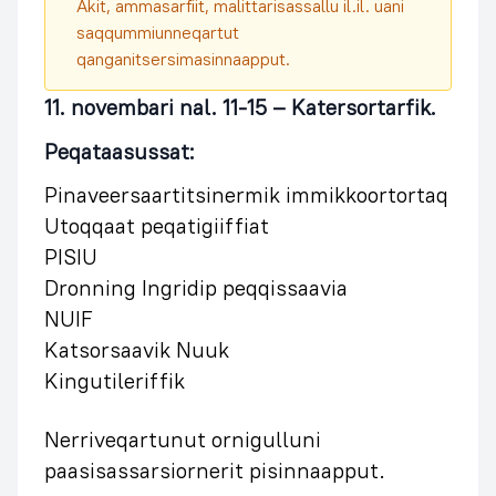
Akit, ammasarfiit, malittarisassallu il.il. uani
saqqummiunneqartut
qanganitsersimasinnaapput.
11. novembari nal. 11-15 – Katersortarfik.
Peqataasussat:
Pinaveersaartitsinermik immikkoortortaq
Utoqqaat peqatigiiffiat
PISIU
Dronning Ingridip peqqissaavia
NUIF
Katsorsaavik Nuuk
Kingutileriffik
Nerriveqartunut ornigulluni
paasisassarsiornerit pisinnaapput.