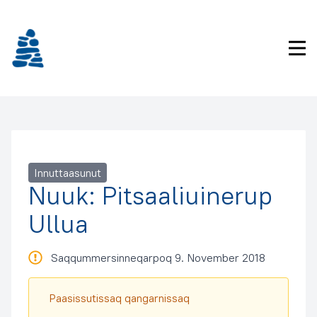
Imarisaanukarit
Pri
Innuttaasunut
Nuuk: Pitsaaliuinerup
Ullua
Saqqummersinneqarpoq 9. November 2018
Paasissutissaq qangarnissaq