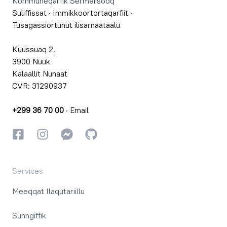
Kommuneqarfik Sermersooq
Suliffissat
·
Immikkoortortaqarfiit
·
Tusagassiortunut ilisarnaataalu
Kuussuaq 2,
3900 Nuuk
Kalaallit Nunaat
CVR: 31290937
+299 36 70 00
·
Email
Facebookki
Instagrammi
Instagrammi
GitHub
Services
Meeqqat Ilaqutariillu
Sunngiffik