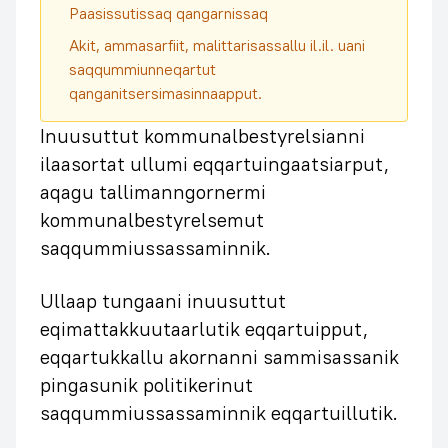
Paasissutissaq qangarnissaq
Akit, ammasarfiit, malittarisassallu il.il. uani
saqqummiunneqartut
qanganitsersimasinnaapput.
Inuusuttut kommunalbestyrelsianni
ilaasortat ullumi eqqartuingaatsiarput,
aqagu tallimanngornermi
kommunalbestyrelsemut
saqqummiussassaminnik.
Ullaap tungaani inuusuttut
eqimattakkuutaarlutik eqqartuipput,
eqqartukkallu akornanni sammisassanik
pingasunik politikerinut
saqqummiussassaminnik eqqartuillutik.