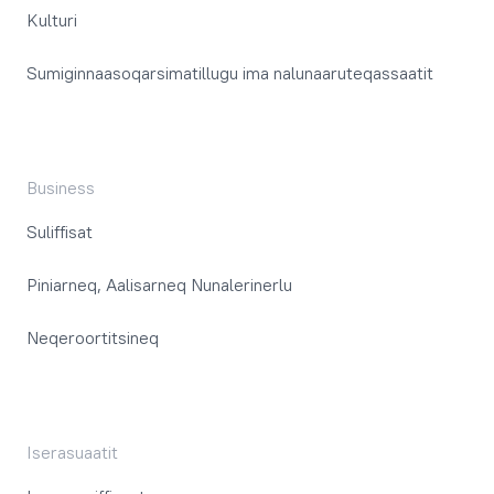
Kulturi
Sumiginnaasoqarsimatillugu ima nalunaaruteqassaatit
Business
Suliffisat
Piniarneq, Aalisarneq Nunalerinerlu
Neqeroortitsineq
Iserasuaatit