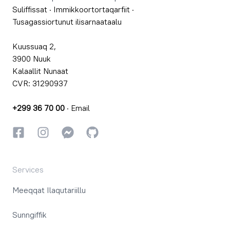
Suliffissat
·
Immikkoortortaqarfiit
·
Tusagassiortunut ilisarnaataalu
Kuussuaq 2,
3900 Nuuk
Kalaallit Nunaat
CVR: 31290937
+299 36 70 00
·
Email
Facebookki
Instagrammi
Instagrammi
GitHub
Services
Meeqqat Ilaqutariillu
Sunngiffik