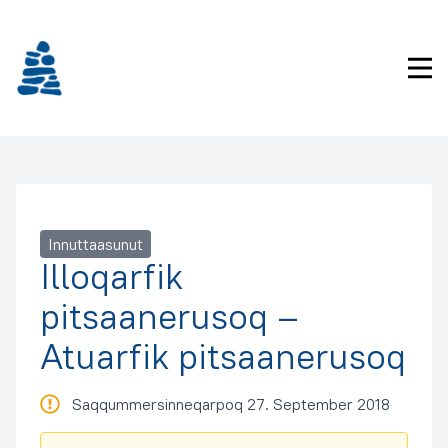
Imarisaanukarit
Pri
Innuttaasunut
Illoqarfik
pitsaanerusoq –
Atuarfik pitsaanerusoq
Saqqummersinneqarpoq 27. September 2018