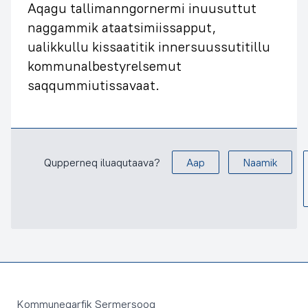
Aqagu tallimanngornermi inuusuttut
naggammik ataatsimiissapput,
ualikkullu kissaatitik innersuussutitillu
kommunalbestyrelsemut
saqqummiutissavaat.
Qupperneq iluaqutaava?
Aap
Naamik
Footer
Kommuneqarfik Sermersooq