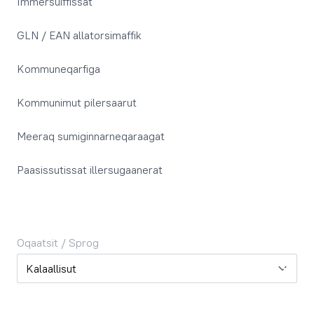
Immersuiffissat
GLN / EAN allatorsimaffik
Kommuneqarfiga
Kommunimut pilersaarut
Meeraq sumiginnarneqaraagat
Paasissutissat illersugaanerat
Oqaatsit / Sprog
Oqaatsit / Sprog