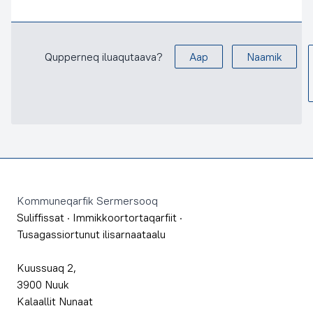
Qupperneq iluaqutaava?
Aap
Naamik
Footer
Kommuneqarfik Sermersooq
Suliffissat
·
Immikkoortortaqarfiit
·
Tusagassiortunut ilisarnaataalu
Kuussuaq 2,
3900 Nuuk
Kalaallit Nunaat