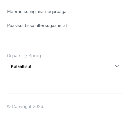
Meeraq sumiginnarneqaraagat
Paasissutissat illersugaanerat
Oqaatsit / Sprog
Oqaatsit / Sprog
© Copyright 2026.