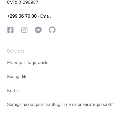
CVR: 31290937
+299 36 70 00
·
Email
Facebookki
Instagrammi
Instagrammi
GitHub
Services
Meeqqat Ilaqutariillu
Sunngiffik
Kulturi
Sumiginnaasoqarsimatillugu ima nalunaaruteqassaatit