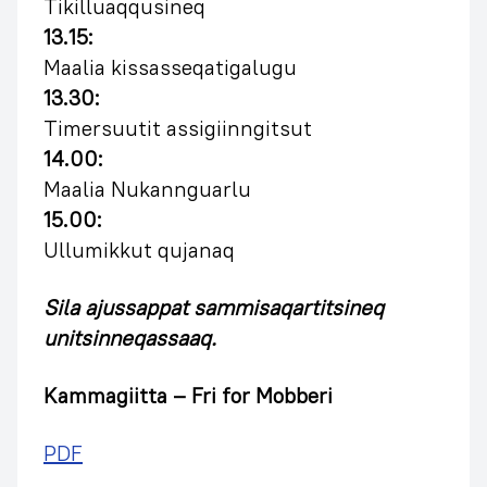
Tikilluaqqusineq
13.15:
Maalia kissasseqatigalugu
13.30:
Timersuutit assigiinngitsut
14.00:
Maalia Nukannguarlu
15.00:
Ullumikkut qujanaq
Sila ajussappat sammisaqartitsineq
unitsinneqassaaq.
Kammagiitta – Fri for Mobberi
PDF