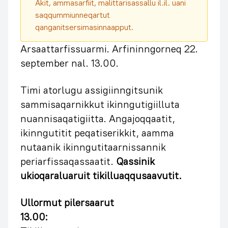
Akit, ammasarfiit, malittarisassallu il.il. uani
saqqummiunneqartut
qanganitsersimasinnaapput.
Arsaattarfissuarmi. Arfininngorneq 22.
september nal. 13.00.
Timi atorlugu assigiinngitsunik
sammisaqarnikkut ikinngutigiilluta
nuannisaqatigiitta. Angajoqqaatit,
ikinngutitit peqatiserikkit, aamma
nutaanik ikinngutitaarnissannik
periarfissaqassaatit.
Qassinik
ukioqaraluaruit tikilluaqqusaavutit.
Ullormut pilersaarut
13.00: