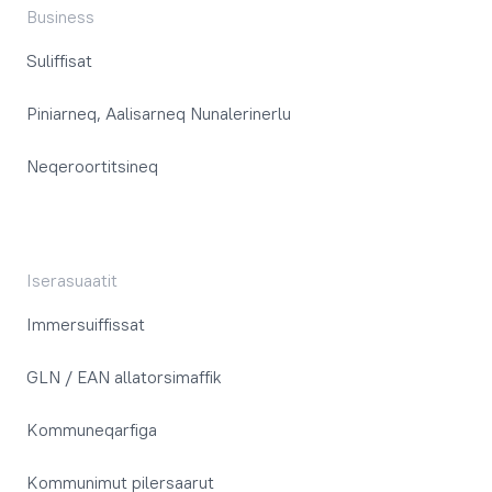
Business
Suliffisat
Piniarneq, Aalisarneq Nunalerinerlu
Neqeroortitsineq
Iserasuaatit
Immersuiffissat
GLN / EAN allatorsimaffik
Kommuneqarfiga
Kommunimut pilersaarut