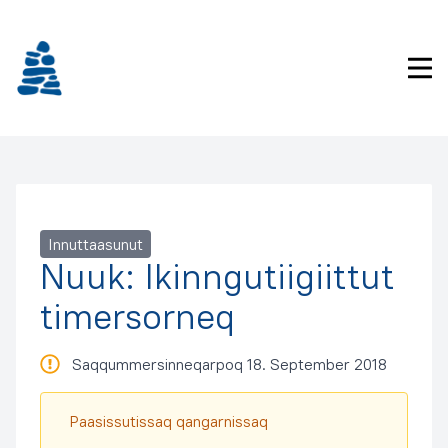
Imarisaanukarit
Pri
Innuttaasunut
Nuuk: Ikinngutiigiittut
timersorneq
Saqqummersinneqarpoq 18. September 2018
Paasissutissaq qangarnissaq