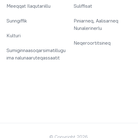
Meeqqat Ilaqutariillu
Suliffisat
Sunngiffik
Piniarneq, Aalisarneq
Nunalerinerlu
Kulturi
Neqeroortitsineq
Sumiginnaasoqarsimatillugu
ima nalunaaruteqassaatit
© Copyright 2026.