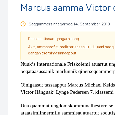
Marcus aamma Victor 
Saqqummersinneqarpoq 14. September 2018
Paasissutissaq qangarnissaq
Akit, ammasarfiit, malittarisassallu il.il. uani s
qanganitsersimasinnaapput.
Nuuk’s Internationale Friskolemi atuartut
peqataasussanik marlunnik qinerseqqammerp
Qinigaasut tassaapput Marcus Michael Keldse
Victor Ilánguak’ Lynge Pedersen 7. klassemi 
Una qaammat ungdomskommunalbestyrelse 
ataatsimiinnermilu sammisat atuartut soqutig