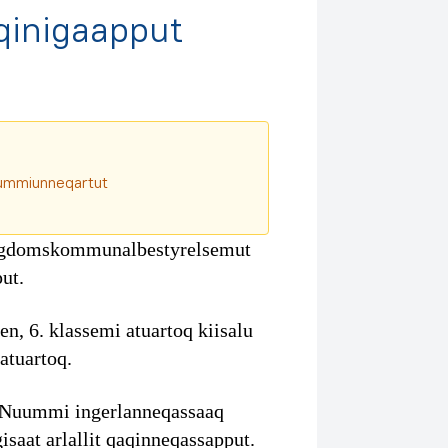
qinigaapput
aqqummiunneqartut
 ungdomskommunalbestyrelsemut
ut.
n, 6. klassemi atuartoq kiisalu
atuartoq.
Nuummi ingerlanneqassaaq
isaat arlallit qaqinneqassapput.