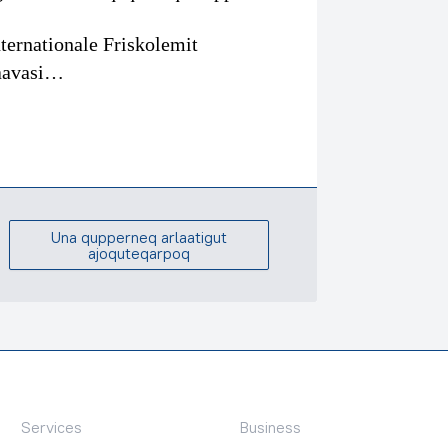
ternationale Friskolemit
naavasi…
Una qupperneq arlaatigut
ajoquteqarpoq
Services
Business