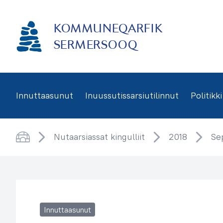
Imarisaanukarit
KOMMUNEQARFIK
SERMERSOOQ
Innuttaasunut
Inuussutissarsiutilinnut
Politikki
Nutaarsiassat kingulliit
2018
Se
Saqqaa
Innuttaasunut