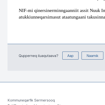
NIF-mi qinersinerminngaanniit assit Nuuk In
atukkiunneqarsimasut ataatungaani takusin
Qupperneq iluaqutaava?
Aap
Naamik
Footer
Kommuneqarfik Sermersooq