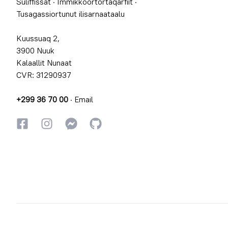
Suliffissat
·
Immikkoortortaqarfiit
·
Tusagassiortunut ilisarnaataalu
Kuussuaq 2,
3900 Nuuk
Kalaallit Nunaat
CVR: 31290937
+299 36 70 00
·
Email
Facebookki
Instagrammi
Instagrammi
GitHub