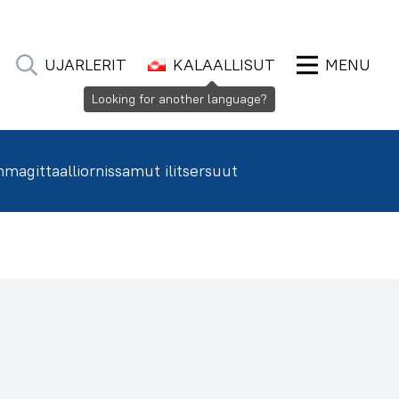
UJARLERIT
KALAALLISUT
MENU
Looking for another language?
agittaalliornissamut ilitsersuut