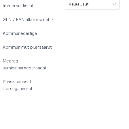
Oqaatsit / Sprog
Immersuiffissat
GLN / EAN allatorsimaffik
Kommuneqarfiga
Kommunimut pilersaarut
Meeraq
sumiginnarneqaraagat
Paasissutissat
illersugaanerat