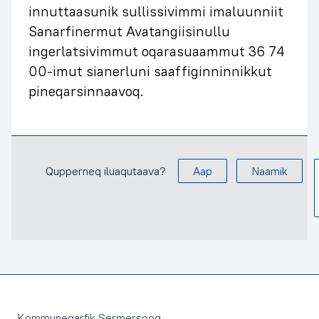
innuttaasunik sullissivimmi imaluunniit
Sanarfinermut Avatangiisinullu
ingerlatsivimmut oqarasuaammut 36 74
00-imut sianerluni saaffiginninnikkut
pineqarsinnaavoq.
Qupperneq iluaqutaava?
Aap
Naamik
Footer
Kommuneqarfik Sermersooq