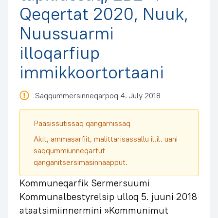
Qeqertat 2020, Nuuk,
Nuussuarmi
illoqarfiup
immikkoortortaani
Saqqummersinneqarpoq 4. July 2018
Paasissutissaq qangarnissaq
Akit, ammasarfiit, malittarisassallu il.il. uani
saqqummiunneqartut
qanganitsersimasinnaapput.
Kommuneqarfik Sermersuumi
Kommunalbestyrelsip ulloq 5. juuni 2018
ataatsimiinnermini »Kommunimut