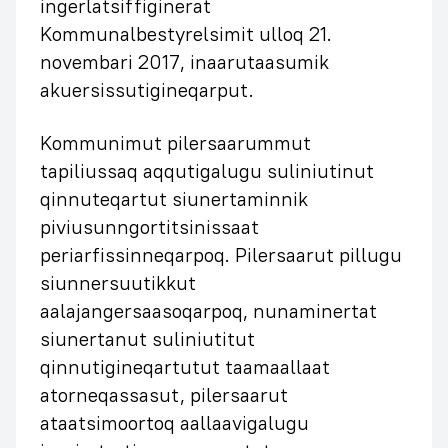
ingerlatsiffiginerat
Kommunalbestyrelsimit ulloq 21.
novembari 2017, inaarutaasumik
akuersissutigineqarput.
Kommunimut pilersaarummut
tapiliussaq aqqutigalugu suliniutinut
qinnuteqartut siunertaminnik
piviusunngortitsinissaat
periarfissinneqarpoq. Pilersaarut pillugu
siunnersuutikkut
aalajangersaasoqarpoq, nunaminertat
siunertanut suliniutitut
qinnutigineqartutut taamaallaat
atorneqassasut, pilersaarut
ataatsimoortoq aallaavigalugu