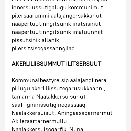
innersuussutigalugu kommunimut
pilersaarummi aalajangersakkanut
naapertuutinngitsunik inatsisinut
naapertuutinngitsunik imaluunniit
pissutsinik allanik
pilersitsisoqassanngilaq.
AKERLILIISSUMMUT ILITSERSUUT
Kommunalbestyrelsip aalajangiinera
pillugu akerliliissuteqarusukkaanni,
tamanna Naalakkersuisunut
saaffiginnissutigineqassaaq:
Naalakkersuisut, Aningaasaqarnermut
Akileraartarnermullu
Naalakkersuisoqarfik, Nuna