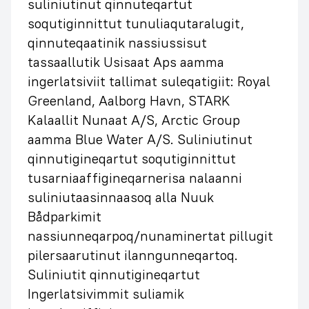
suliniutinut qinnuteqartut
soqutiginnittut tunuliaqutaralugit,
qinnuteqaatinik nassiussisut
tassaallutik Usisaat Aps aamma
ingerlatsiviit tallimat suleqatigiit: Royal
Greenland, Aalborg Havn, STARK
Kalaallit Nunaat A/S, Arctic Group
aamma Blue Water A/S. Suliniutinut
qinnutigineqartut soqutiginnittut
tusarniaaffigineqarnerisa nalaanni
suliniutaasinnaasoq alla Nuuk
Bådparkimit
nassiunneqarpoq/nunaminertat pillugit
pilersaarutinut ilanngunneqartoq.
Suliniutit qinnutigineqartut
Ingerlatsivimmit suliamik