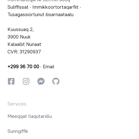
Suliffissat
·
Immikkoortortaqarfiit
·
Tusagassiortunut ilisarnaataalu
Kuussuaq 2,
3900 Nuuk
Kalaallit Nunaat
CVR: 31290937
+299 36 70 00
·
Email
Facebookki
Instagrammi
Instagrammi
GitHub
Services
Meeqqat Ilaqutariillu
Sunngiffik