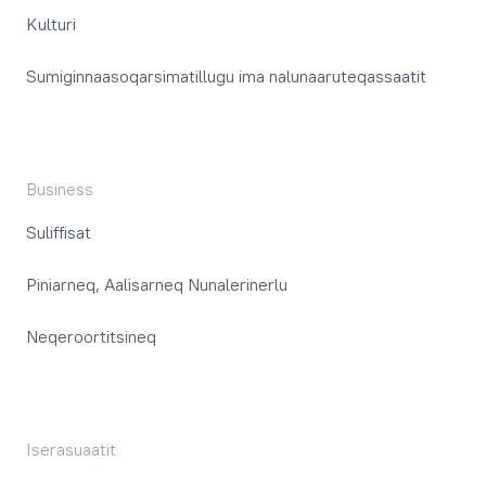
Kulturi
Sumiginnaasoqarsimatillugu ima nalunaaruteqassaatit
Business
Suliffisat
Piniarneq, Aalisarneq Nunalerinerlu
Neqeroortitsineq
Iserasuaatit