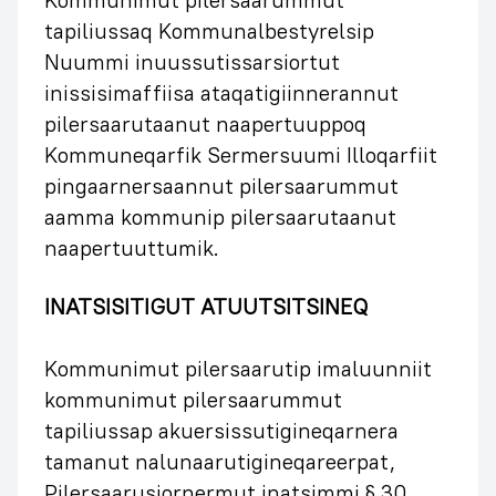
tapiliussaq Kommunalbestyrelsip
Nuummi inuussutissarsiortut
inissisimaffiisa ataqatigiinnerannut
pilersaarutaanut naapertuuppoq
Kommuneqarfik Sermersuumi Illoqarfiit
pingaarnersaannut pilersaarummut
aamma kommunip pilersaarutaanut
naapertuuttumik.
INATSISITIGUT ATUUTSITSINEQ
Kommunimut pilersaarutip imaluunniit
kommunimut pilersaarummut
tapiliussap akuersissutigineqarnera
tamanut nalunaarutigineqareerpat,
Pilersaarusiornermut inatsimmi § 30