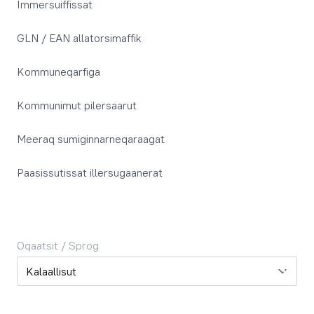
Immersuiffissat
GLN / EAN allatorsimaffik
Kommuneqarfiga
Kommunimut pilersaarut
Meeraq sumiginnarneqaraagat
Paasissutissat illersugaanerat
Oqaatsit / Sprog
Oqaatsit / Sprog