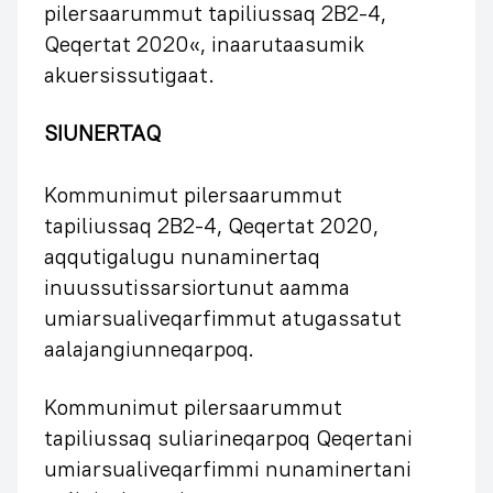
pilersaarummut tapiliussaq 2B2-4,
Qeqertat 2020«, inaarutaasumik
akuersissutigaat.
SIUNERTAQ
Kommunimut pilersaarummut
tapiliussaq 2B2-4, Qeqertat 2020,
aqqutigalugu nunaminertaq
inuussutissarsiortunut aamma
umiarsualiveqarfimmut atugassatut
aalajangiunneqarpoq.
Kommunimut pilersaarummut
tapiliussaq suliarineqarpoq Qeqertani
umiarsualiveqarfimmi nunaminertani