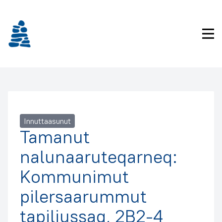
Imarisaanukarit
Pri
Innuttaasunut
Tamanut
nalunaaruteqarneq:
Kommunimut
pilersaarummut
tapiliussaq, 2B2-4