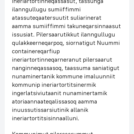
ineriartortinneqassasut, tassunga
ilanngullugu sumiiffimmi
atassuteqaatersuutit suliarinerat
aamma sumiiffimmi takuneqarsinnaasut
issusiat. Pilersaarutikkut ilanngullugu
qulakkeerneqarpoq, siornatigut Nuummi
containereqarfiup
ineriartortinneqarneranut pilersaarut
nanginneqassasoq, taassuma saniatigut
nunaminertanik kommune imaluunniit
kommunip ineriartortitsinermik
ingerlatsiviutaanit nunaminertamik
atoriaannaateqalissasoq aamma
inuussutissarsiutinik allanik
ineriartortitsisinnaalluni.
Kommunimut pilersaarummut