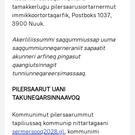
tamakkerlugu pilersaarusiortarnermut
immikkoortortaqarfik, Postboks 1037,
3900 Nuuk.
Akerliliissummi saqqummiussap uuma
saqqummiunneqarneraniit sapaatit
akunneri arfineq pingasut
qaangiutsinnagit
tunniunneqareersimassaaq.
PILERSAARUT UANI
TAKUNEQARSINNAAVOQ
Kommunimut pilersaarummut
tapiliussaq kommunip nittartagaani
sermersooq2028.gl
, kommunimi