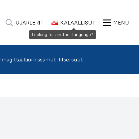
UJARLERIT
KALAALLISUT
MENU
Looking for another language?
agittaalliornissamut ilitsersuut