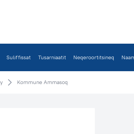
Suliffissat
Tusarniaatit
Neqeroortitsineq
Naamm
y
Kommune Ammasoq