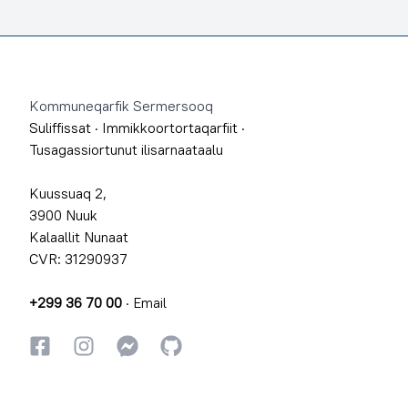
Footer
Kommuneqarfik Sermersooq
Suliffissat
·
Immikkoortortaqarfiit
·
Tusagassiortunut ilisarnaataalu
Kuussuaq 2,
3900 Nuuk
Kalaallit Nunaat
CVR: 31290937
+299 36 70 00
·
Email
Facebookki
Instagrammi
Instagrammi
GitHub