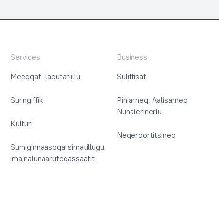
Services
Business
Meeqqat Ilaqutariillu
Suliffisat
Sunngiffik
Piniarneq, Aalisarneq
Nunalerinerlu
Kulturi
Neqeroortitsineq
Sumiginnaasoqarsimatillugu
ima nalunaaruteqassaatit