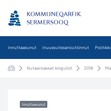
Imarisaanukarit
KOMMUNEQARFIK
SERMERSOOQ
Innuttaasunut
Inuussutissarsiutilinnut
Politikki
Nutaarsiassat kingulliit
2018
Ma
Saqqaa
Innuttaasunut