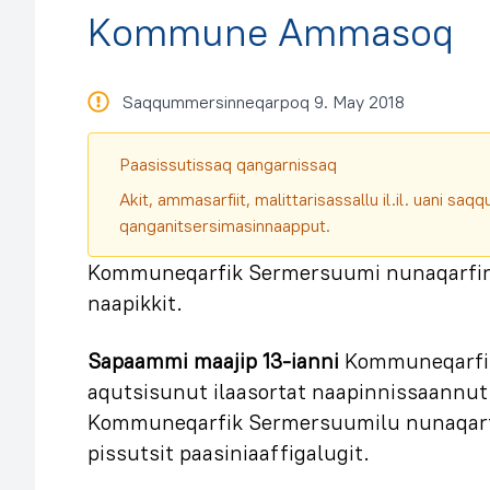
Kommune Ammasoq
Saqqummersinneqarpoq 9. May 2018
Paasissutissaq qangarnissaq
Akit, ammasarfiit, malittarisassallu il.il. uani s
qanganitsersimasinnaapput.
Kommuneqarfik Sermersuumi nunaqarfinn
naapikkit.
Sapaammi maajip 13-ianni
Kommuneqarfik
aqutsisunut ilaasortat naapinnissaannut 
Kommuneqarfik Sermersuumilu nunaqarf
pissutsit paasiniaaffigalugit.