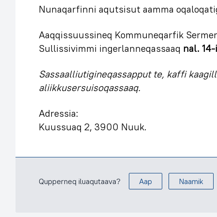
Nunaqarfinni aqutsisut aamma oqaloqati
Aaqqissuussineq Kommuneqarfik Sermer
Sullissivimmi ingerlanneqassaaq
nal. 14-
Sassaalliutigineqassapput te, kaffi kaagill
aliikkusersuisoqassaaq.
Adressia:
Kuussuaq 2, 3900 Nuuk.
Qupperneq iluaqutaava?
Aap
Naamik