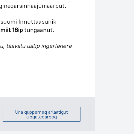
gineqarsinnaajumaarput.
suumi Innuttaasunik
imiit 16ip
tungaanut.
u, taavalu ualip ingerlanera
Una qupperneq arlaatigut
ajoquteqarpoq