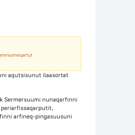
aqqummiunneqartut
i aqutsisunut ilaasortat
 Sermersuumi nunaqarfinni
periarfissaqarputit,
inni arfineq-pingasuusuni