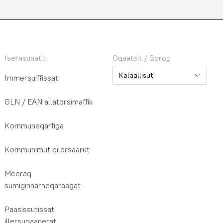
Iserasuaatit
Oqaatsit / Sprog
Oqaatsit / Sprog
Immersuiffissat
GLN / EAN allatorsimaffik
Kommuneqarfiga
Kommunimut pilersaarut
Meeraq
sumiginnarneqaraagat
Paasissutissat
illersugaanerat