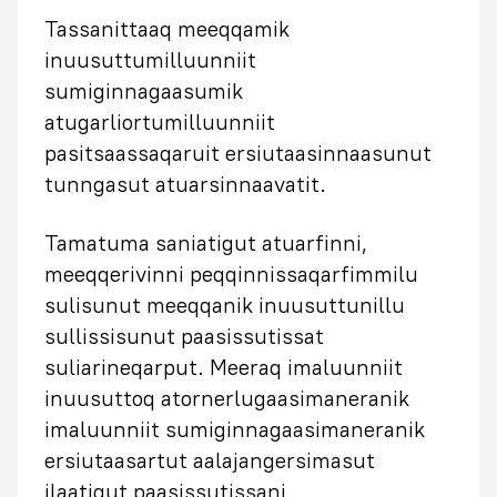
Tassanittaaq meeqqamik
inuusuttumilluunniit
sumiginnagaasumik
atugarliortumilluunniit
pasitsaassaqaruit ersiutaasinnaasunut
tunngasut atuarsinnaavatit.
Tamatuma saniatigut atuarfinni,
meeqqerivinni peqqinnissaqarfimmilu
sulisunut meeqqanik inuusuttunillu
sullissisunut paasissutissat
suliarineqarput. Meeraq imaluunniit
inuusuttoq atornerlugaasimaneranik
imaluunniit sumiginnagaasimaneranik
ersiutaasartut aalajangersimasut
ilaatigut paasissutissani