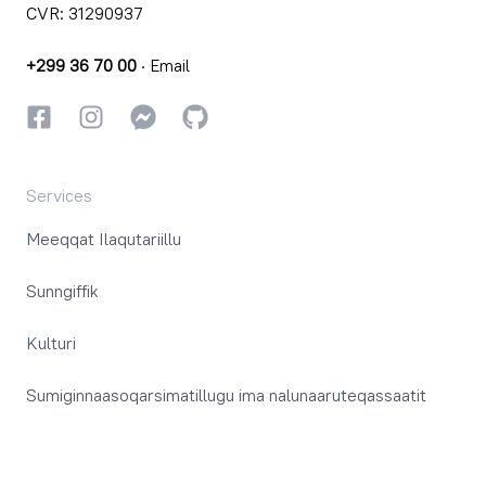
CVR: 31290937
+299 36 70 00
·
Email
Facebookki
Instagrammi
Instagrammi
GitHub
Services
Meeqqat Ilaqutariillu
Sunngiffik
Kulturi
Sumiginnaasoqarsimatillugu ima nalunaaruteqassaatit