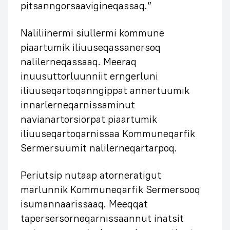
pitsanngorsaavigineqassaq.”
Naliliinermi siullermi kommune
piaartumik iliuuseqassanersoq
nalilerneqassaaq. Meeraq
inuusuttorluunniit erngerluni
iliuuseqartoqanngippat annertuumik
innarlerneqarnissaminut
navianartorsiorpat piaartumik
iliuuseqartoqarnissaa Kommuneqarfik
Sermersuumit nalilerneqartarpoq.
Periutsip nutaap atorneratigut
marlunnik Kommuneqarfik Sermersooq
isumannaarissaaq. Meeqqat
tapersersorneqarnissaannut inatsit