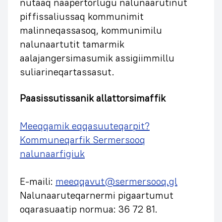
nutaaq naapertorlugu nalunaarutinut
piffissaliussaq kommunimit
malinneqassasoq, kommunimilu
nalunaartutit tamarmik
aalajangersimasumik assigiimmillu
suliarineqartassasut.
Paasissutissanik allattorsimaffik
Meeqqamik eqqasuuteqarpit?
Kommuneqarfik Sermersooq
nalunaarfigiuk
E-maili:
meeqqavut@sermersooq.gl
Nalunaaruteqarnermi pigaartumut
oqarasuaatip normua: 36 72 81.