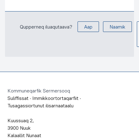
Qupperneq iluaqutaava?
Aap
Naamik
Footer
Kommuneqarfik Sermersooq
Suliffissat
·
Immikkoortortaqarfiit
·
Tusagassiortunut ilisarnaataalu
Kuussuaq 2,
3900 Nuuk
Kalaallit Nunaat