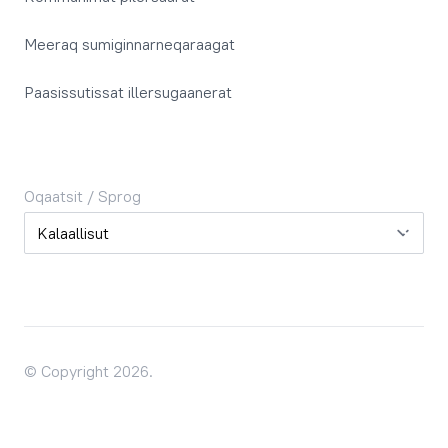
Meeraq sumiginnarneqaraagat
Paasissutissat illersugaanerat
Oqaatsit / Sprog
Oqaatsit / Sprog
© Copyright 2026.