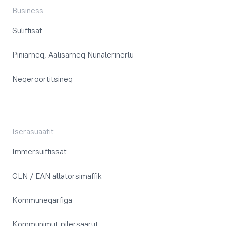
Business
Suliffisat
Piniarneq, Aalisarneq Nunalerinerlu
Neqeroortitsineq
Iserasuaatit
Immersuiffissat
GLN / EAN allatorsimaffik
Kommuneqarfiga
Kommunimut pilersaarut