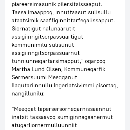
piareersimasunik pilersitsissaagut.
Tassa imaappoq, innuttaasut sulisullu
ataatsimik saaffiginnittarfeqalissapput.
Siornatigut nalunaarutit
assigiinngitsorpassuartigut
kommunimilu sulisunut
assigiinngitsorpassuarnut
tunniunneqartarsimapput,” oqarpoq
Martha Lund Olsen, Kommuneqarfik
Sermersuumi Meeqqanut
Ilaqutariinnullu Ingerlatsivimmi pisortaq,
nangillunilu:
”Meeqqat tapersersorneqarnissaannut
inatsit tassaavoq sumiginnagaanermut
atugarliornermulluunniit