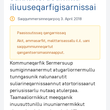
iliuuseqarfigisarnissai
Saqqummersinneqarpoq 3. April 2018
Paasissutissaq qangarnissaq
Akit, ammasarfiit, malittarisassallu il.il. uani
saqqummiunneqartut
qanganitsersimasinnaapput.
Kommuneqarfik Sermersuup
sumiginnaanermut atugarliornermullu
tunngasunik nalunaarutit
suliarineqarnissaannut atortorissaarut
periusissarlu nutaaq atulerpaa.
Taamaaliornikkut meeqqanik
inuusuttunillu inuuniarnermikkut