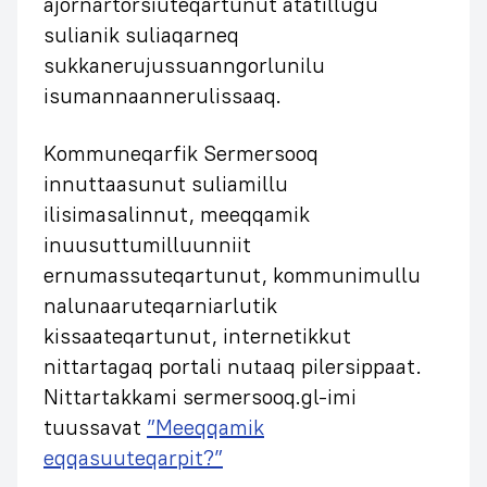
ajornartorsiuteqartunut atatillugu
sulianik suliaqarneq
sukkanerujussuanngorlunilu
isumannaannerulissaaq.
Kommuneqarfik Sermersooq
innuttaasunut suliamillu
ilisimasalinnut, meeqqamik
inuusuttumilluunniit
ernumassuteqartunut, kommunimullu
nalunaaruteqarniarlutik
kissaateqartunut, internetikkut
nittartagaq portali nutaaq pilersippaat.
Nittartakkami sermersooq.gl-imi
tuussavat
”Meeqqamik
eqqasuuteqarpit?”