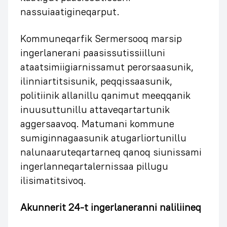
nassuiaatigineqarput.
Kommuneqarfik Sermersooq marsip
ingerlanerani paasissutissiilluni
ataatsimiigiarnissamut perorsaasunik,
ilinniartitsisunik, peqqissaasunik,
politiinik allanillu qanimut meeqqanik
inuusuttunillu attaveqartartunik
aggersaavoq. Matumani kommune
sumiginnagaasunik atugarliortunillu
nalunaaruteqartarneq qanoq siunissami
ingerlanneqartalernissaa pillugu
ilisimatitsivoq.
Akunnerit 24-t ingerlaneranni naliliineq