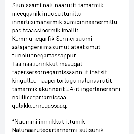
Siunissami nalunaarutit tamarmik
meeqqanik inuusuttunillu
innarliisimanermik sumiginnaanermillu
pasitsaassinermik imallit
Kommuneqarfik Sermersuumi
aalajangersimasumut ataatsimut
tunniunneqartassapput.
Taamaaliornikkut meeqqat
tapersersorneqarnissaannut inatsit
kingulleq naapertorlugu nalunaarutit
tamarmik akunnerit 24-it ingerlaneranni
naliliisoqartarnissaa
qulakkeerneqassaaq.
”Nuummi immikkut ittumik
Nalunaaruteqartarnermi sulisunik