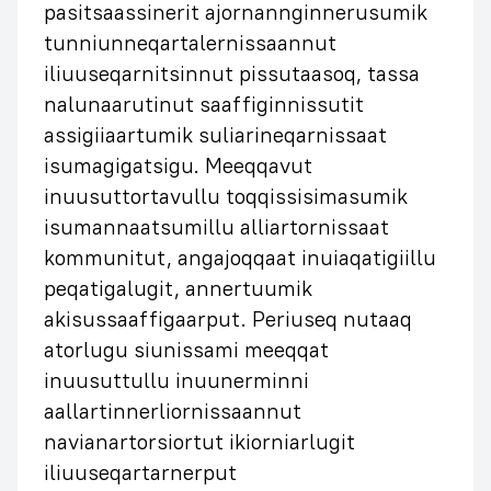
pasitsaassinerit ajornannginnerusumik
tunniunneqartalernissaannut
iliuuseqarnitsinnut pissutaasoq, tassa
nalunaarutinut saaffiginnissutit
assigiiaartumik suliarineqarnissaat
isumagigatsigu. Meeqqavut
inuusuttortavullu toqqissisimasumik
isumannaatsumillu alliartornissaat
kommunitut, angajoqqaat inuiaqatigiillu
peqatigalugit, annertuumik
akisussaaffigaarput. Periuseq nutaaq
atorlugu siunissami meeqqat
inuusuttullu inuunerminni
aallartinnerliornissaannut
navianartorsiortut ikiorniarlugit
iliuuseqartarnerput